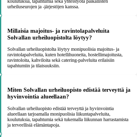
koulutuksia, tapahtumia sekä yhteistyötä paikallisten
urheiluseurojen ja -järjestöjen kanssa.
Millaisia majoitus- ja ravintolapalveluita
Solvallan urheiluopistolta löytyy?
Solvallan urheiluopistolta löytyy monipuolisia majoitus- ja
ravintolapalveluita, kuten hotellihuoneita, hostellimajoitusta,
ravintoloita, kahviloita sekä catering-palveluita erilaisiin
tapahtumiin ja tilaisuuksiin.
Miten Solvallan urheiluopisto edistää terveyttä ja
hyvinvointia alueellaan?
Solvallan urheiluopisto edistää terveyttä ja hyvinvointia
alueellaan tarjoamalla monipuolisia liikuntapalveluita,
koulutuksia, tapahtumia sekä tukemalla liikunnan harrastamista
ja terveellisiä elämäntapoja.