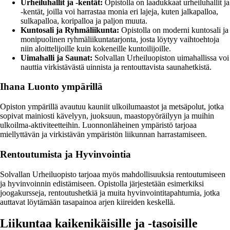
Urheiluhallit ja -kentät:
Opistolla on laadukkaat urheiluhallit ja
-kentät, joilla voi harrastaa monia eri lajeja, kuten jalkapalloa,
sulkapalloa, koripalloa ja paljon muuta.
Kuntosali ja Ryhmäliikunta:
Opistolla on moderni kuntosali ja
monipuolinen ryhmäliikuntatarjonta, josta löytyy vaihtoehtoja
niin aloittelijoille kuin kokeneille kuntoilijoille.
Uimahalli ja Saunat:
Solvallan Urheiluopiston uimahallissa voi
nauttia virkistävästä uinnista ja rentouttavista saunahetkistä.
Ihana Luonto ympärillä
Opiston ympärillä avautuu kauniit ulkoilumaastot ja metsäpolut, jotka
sopivat mainiosti kävelyyn, juoksuun, maastopyöräilyyn ja muihin
ulkoilma-aktiviteetteihin. Luonnonläheinen ympäristö tarjoaa
miellyttävän ja virkistävän ympäristön liikunnan harrastamiseen.
Rentoutumista ja Hyvinvointia
Solvallan Urheiluopisto tarjoaa myös mahdollisuuksia rentoutumiseen
ja hyvinvoinnin edistämiseen. Opistolla järjestetään esimerkiksi
joogakursseja, rentoutushetkiä ja muita hyvinvointitapahtumia, jotka
auttavat löytämään tasapainoa arjen kiireiden keskellä.
Liikuntaa kaikenikäisille ja -tasoisille