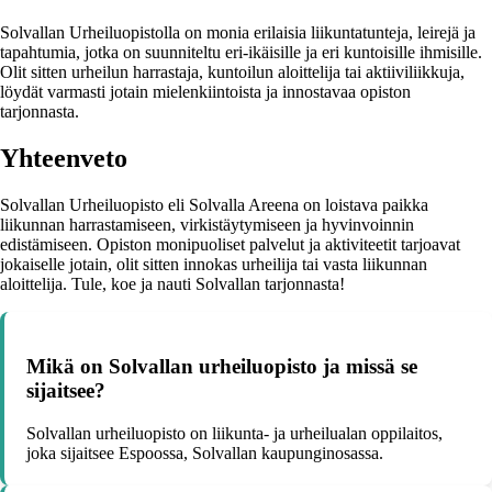
Solvallan Urheiluopistolla on monia erilaisia liikuntatunteja, leirejä ja
tapahtumia, jotka on suunniteltu eri-ikäisille ja eri kuntoisille ihmisille.
Olit sitten urheilun harrastaja, kuntoilun aloittelija tai aktiiviliikkuja,
löydät varmasti jotain mielenkiintoista ja innostavaa opiston
tarjonnasta.
Yhteenveto
Solvallan Urheiluopisto eli Solvalla Areena on loistava paikka
liikunnan harrastamiseen, virkistäytymiseen ja hyvinvoinnin
edistämiseen. Opiston monipuoliset palvelut ja aktiviteetit tarjoavat
jokaiselle jotain, olit sitten innokas urheilija tai vasta liikunnan
aloittelija. Tule, koe ja nauti Solvallan tarjonnasta!
Mikä on Solvallan urheiluopisto ja missä se
sijaitsee?
Solvallan urheiluopisto on liikunta- ja urheilualan oppilaitos,
joka sijaitsee Espoossa, Solvallan kaupunginosassa.