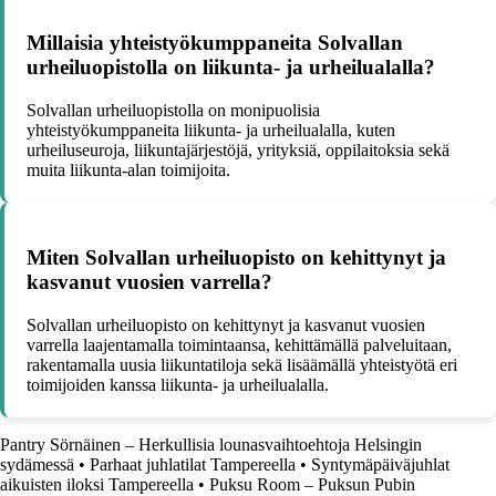
Millaisia yhteistyökumppaneita Solvallan
urheiluopistolla on liikunta- ja urheilualalla?
Solvallan urheiluopistolla on monipuolisia
yhteistyökumppaneita liikunta- ja urheilualalla, kuten
urheiluseuroja, liikuntajärjestöjä, yrityksiä, oppilaitoksia sekä
muita liikunta-alan toimijoita.
Miten Solvallan urheiluopisto on kehittynyt ja
kasvanut vuosien varrella?
Solvallan urheiluopisto on kehittynyt ja kasvanut vuosien
varrella laajentamalla toimintaansa, kehittämällä palveluitaan,
rakentamalla uusia liikuntatiloja sekä lisäämällä yhteistyötä eri
toimijoiden kanssa liikunta- ja urheilualalla.
Pantry Sörnäinen – Herkullisia lounasvaihtoehtoja Helsingin
sydämessä
•
Parhaat juhlatilat Tampereella
•
Syntymäpäiväjuhlat
aikuisten iloksi Tampereella
•
Puksu Room – Puksun Pubin