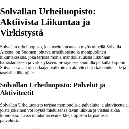
Solvallan Urheiluopisto:
Aktiivista Liikuntaa ja
Virkistystä
Solvallan urheiluopisto, jota usein kutsutaan myös nimellä Solvalla
Areena, on Suomen johtava urheiluopisto ja monipuolinen
liikuntakeskus, joka tarjoaa monia mahdollisuuksia liikunnan
harrastamiseen ja virkistykseen. Se sijaitsee kauniilla paikalla Espoon
Solvallassa ja tarjoaa laajan valikoiman aktiviteetteja kaikenikäisille ja -
tasoisille liikkujille.
Solvallan Urheiluopisto: Palvelut ja
Aktiviteetit
Solvallan Urheiluopisto tarjoaa monipuolisia palveluita ja aktiviteetteja,
joista jokainen voi löytää mieluisensa tavan liikkua ja viettää aikaa
luonnossa. Tässä muutamia esimerkkejä opiston tarjoamista
palveluista: