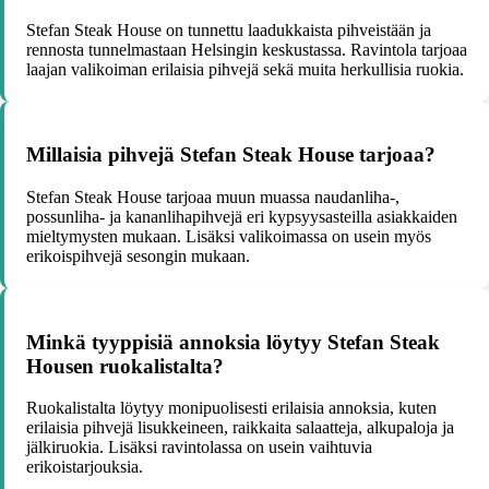
Stefan Steak House on tunnettu laadukkaista pihveistään ja
rennosta tunnelmastaan Helsingin keskustassa. Ravintola tarjoaa
laajan valikoiman erilaisia pihvejä sekä muita herkullisia ruokia.
Millaisia pihvejä Stefan Steak House tarjoaa?
Stefan Steak House tarjoaa muun muassa naudanliha-,
possunliha- ja kananlihapihvejä eri kypsyysasteilla asiakkaiden
mieltymysten mukaan. Lisäksi valikoimassa on usein myös
erikoispihvejä sesongin mukaan.
Minkä tyyppisiä annoksia löytyy Stefan Steak
Housen ruokalistalta?
Ruokalistalta löytyy monipuolisesti erilaisia annoksia, kuten
erilaisia pihvejä lisukkeineen, raikkaita salaatteja, alkupaloja ja
jälkiruokia. Lisäksi ravintolassa on usein vaihtuvia
erikoistarjouksia.