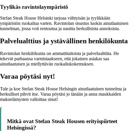
Tyylikäs ravintolaympäristö
Stefan Steak House Helsinki tarjoaa viihtyisän ja tyylikkään
ympäristön ruokailua varten. Ravintolan sisustus luokin ainutlaatuisen
tunnelman, jossa voit rentoutua ja nauttia herkullisista annoksista.
Palvelualttius ja ystävällinen henkilökunta
Ravintolan henkilökunta on ammattitaitoista ja palvelualttiita. He
tekevät parhaansa varmistaakseen, että jokainen asiakas saa
ainutlaatuisen ja miellyttävän ruokailukokemuksen.
Varaa pöytäsi nyt!
Tule ja koe Stefan Steak House Helsingin ainutlaatuinen tunnelma ja
herkulliset pihvit itse. Varaa pöytäsi jo tänään ja anna maukkaiden
makuelämysten valloittaa sinut!
Mitkä ovat Stefan Steak Housen erityispiirteet
Helsingissä?