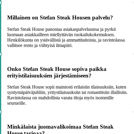
Millainen on Stefan Steak Housen palvelu?
Stefan Steak House panostaa asiakaspalveluunsa ja pyrkii
luomaan asiakkailleen miellyttävän ruokailukokemuksen.
Henkilökunta on ystävällistä ja ammattitaitoista, ja ravintolassa
vallitsee rento ja viihtyisä ilmapiiri.
Onko Stefan Steak House sopiva paikka
erityistilaisuuksien järjestämiseen?
Stefan Steak House sopii mainiosti erilaisiin tilaisuuksiin, kuten
syntymäpäiväjuhliin, yritystilaisuuksiin tai romanttisiin illallisiin.
Ravintolassa on mahdollista varata tiloja myös isommille
seurueille.
Minkälaista juomavalikoimaa Stefan Steak
House tarjoaa?