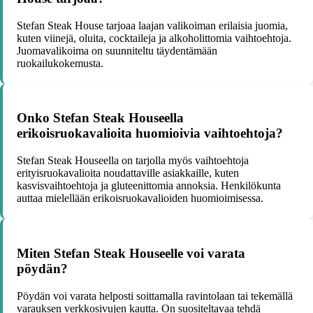
Stefan Steak House tarjoaa laajan valikoiman erilaisia juomia,
kuten viinejä, oluita, cocktaileja ja alkoholittomia vaihtoehtoja.
Juomavalikoima on suunniteltu täydentämään
ruokailukokemusta.
Onko Stefan Steak Houseella
erikoisruokavalioita huomioivia vaihtoehtoja?
Stefan Steak Houseella on tarjolla myös vaihtoehtoja
erityisruokavalioita noudattaville asiakkaille, kuten
kasvisvaihtoehtoja ja gluteenittomia annoksia. Henkilökunta
auttaa mielellään erikoisruokavalioiden huomioimisessa.
Miten Stefan Steak Houseelle voi varata
pöydän?
Pöydän voi varata helposti soittamalla ravintolaan tai tekemällä
varauksen verkkosivujen kautta. On suositeltavaa tehdä