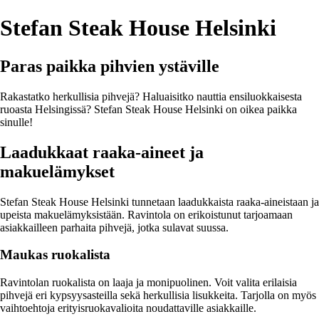
Stefan Steak House Helsinki
Paras paikka pihvien ystäville
Rakastatko herkullisia pihvejä? Haluaisitko nauttia ensiluokkaisesta
ruoasta Helsingissä? Stefan Steak House Helsinki on oikea paikka
sinulle!
Laadukkaat raaka-aineet ja
makuelämykset
Stefan Steak House Helsinki tunnetaan laadukkaista raaka-aineistaan ja
upeista makuelämyksistään. Ravintola on erikoistunut tarjoamaan
asiakkailleen parhaita pihvejä, jotka sulavat suussa.
Maukas ruokalista
Ravintolan ruokalista on laaja ja monipuolinen. Voit valita erilaisia
pihvejä eri kypsyysasteilla sekä herkullisia lisukkeita. Tarjolla on myös
vaihtoehtoja erityisruokavalioita noudattaville asiakkaille.