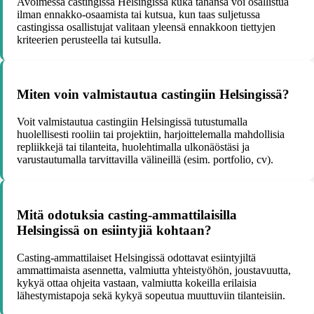
Avoimessa castingissa Helsingissä kuka tahansa voi osallistua
ilman ennakko-osaamista tai kutsua, kun taas suljetussa
castingissa osallistujat valitaan yleensä ennakkoon tiettyjen
kriteerien perusteella tai kutsulla.
Miten voin valmistautua castingiin Helsingissä?
Voit valmistautua castingiin Helsingissä tutustumalla
huolellisesti rooliin tai projektiin, harjoittelemalla mahdollisia
repliikkejä tai tilanteita, huolehtimalla ulkonäöstäsi ja
varustautumalla tarvittavilla välineillä (esim. portfolio, cv).
Mitä odotuksia casting-ammattilaisilla
Helsingissä on esiintyjiä kohtaan?
Casting-ammattilaiset Helsingissä odottavat esiintyjiltä
ammattimaista asennetta, valmiutta yhteistyöhön, joustavuutta,
kykyä ottaa ohjeita vastaan, valmiutta kokeilla erilaisia
lähestymistapoja sekä kykyä sopeutua muuttuviin tilanteisiin.