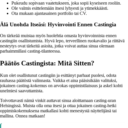
Pukeudu sopivaan vaatetukseen, joka sopii kyseiseen rooliin.
Ole valmis esittelemään itsesi lyhyesti ja ytimekkäästi.
Ota mukaan ajantasainen portfolio tai CV.
Älä Unohda Itseäsi: Hyvinvointi Ennen Castingia
On tärkeää muistaa myös huolehtia omasta hyvinvoinnista ennen
castingiin osallistumista. Hyvä lepo, terveellinen ruokavalio ja riittävä
nesteytys ovat tärkeitä asioita, jotka voivat auttaa sinua olemaan
parhaimmillasi casting-tilanteessa.
Päätös Castingista: Mitä Sitten?
Kun olet osallistunut castingiin ja esittänyt parhaat puolesi, odota
rauhassa päätöstä valinnasta. Vaikka et aina pääsisikään valituksi,
jokainen casting-kokemus on arvokas oppimistilaisuus ja askel kohti
unelmiesi saavuttamista.
Toivottavasti nämä vinkit auttavat sinua aloittamaan casting-uran
Helsingissä. Muista olla oma itsesi ja ottaa jokainen casting-hetki
oppimiskokemuksena matkallasi kohti menestystä näyttelijänä tai
mallina. Onnea matkaan!