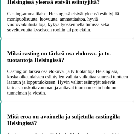
Helsingissä yleensä etsivät esiintyjiltä?
Casting-ammattilaiset Helsingissä etsivät yleensä esiintyjiltä
monipuolisuutta, luovuutta, ammattitaitoa, hyviä
vuorovaikutustaitoja, kykyä työskennellä tiimissä sekä
soveltuvuutta kyseiseen rooliin tai projektiin.
Miksi casting on tärkeä osa elokuva- ja tv-
tuotantoja Helsingissä?
Casting on tärkeä osa elokuva- ja tv-tuotantoja Helsingissä,
koska oikeanlaisten esiintyjien valinta vaikuttaa suuresti tuotteen
laatuun ja lopputulokseen. Hyvin valitut esiintyjät tekevät
tarinasta uskottavamman ja auttavat tuomaan esiin halutun
tunnelman ja viestin.
Mitä eroa on avoimella ja suljetulla castingilla
Helsingissä?