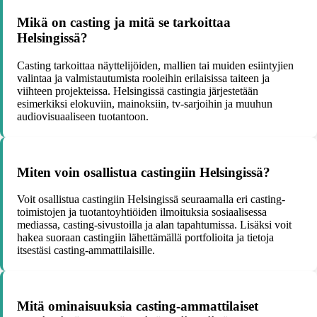
Mikä on casting ja mitä se tarkoittaa
Helsingissä?
Casting tarkoittaa näyttelijöiden, mallien tai muiden esiintyjien
valintaa ja valmistautumista rooleihin erilaisissa taiteen ja
viihteen projekteissa. Helsingissä castingia järjestetään
esimerkiksi elokuviin, mainoksiin, tv-sarjoihin ja muuhun
audiovisuaaliseen tuotantoon.
Miten voin osallistua castingiin Helsingissä?
Voit osallistua castingiin Helsingissä seuraamalla eri casting-
toimistojen ja tuotantoyhtiöiden ilmoituksia sosiaalisessa
mediassa, casting-sivustoilla ja alan tapahtumissa. Lisäksi voit
hakea suoraan castingiin lähettämällä portfolioita ja tietoja
itsestäsi casting-ammattilaisille.
Mitä ominaisuuksia casting-ammattilaiset