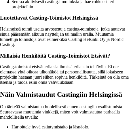
Seuraa aktiivisesti casting-ilmoituksia ja hae rohkeasti eri
projekteihin.
Luotettavat Casting-Toimistot Helsingissä
Helsingissä toimii useita arvostettuja casting-toimistoja, jotka auttavat
sinua pääsemään alkuun näyttelijän tai mallin uralla. Muutamia
tunnettuja toimistoja ovat esimerkiksi Casting Helsinki Oy ja Nordic
Casting.
Millaisia Henkilöitä Casting-Toimistot Etsivät?
Casting-toimistot etsivät erilaisia ihmisiä erilaisiin tehtäviin. Ei ole
olemassa yhtä oikeaa ulkonäköä tai persoonallisuutta, sillä jokaiseen
projektiin haetaan juuri siihen sopivia henkilöitä. Tärkeintä on olla oma
itsensä ja tuoda esiin omia vahvuuksiaan.
Näin Valmistaudut Castingiin Helsingissä
On tärkeää valmistautua huolellisesti ennen castingiin osallistumista.
Seuraavassa muutamia vinkkejä, miten voit valmistautua parhaalla
mahdollisella tavalla:
Harjoittele hyvä esiintymistaito ja läsnäolo.