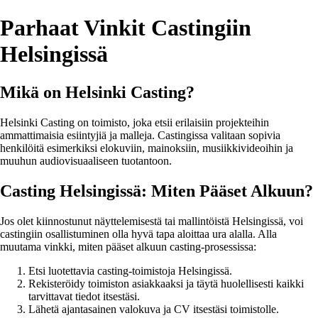
Parhaat Vinkit Castingiin
Helsingissä
Mikä on Helsinki Casting?
Helsinki Casting on toimisto, joka etsii erilaisiin projekteihin
ammattimaisia esiintyjiä ja malleja. Castingissa valitaan sopivia
henkilöitä esimerkiksi elokuviin, mainoksiin, musiikkivideoihin ja
muuhun audiovisuaaliseen tuotantoon.
Casting Helsingissä: Miten Pääset Alkuun?
Jos olet kiinnostunut näyttelemisestä tai mallintöistä Helsingissä, voi
castingiin osallistuminen olla hyvä tapa aloittaa ura alalla. Alla
muutama vinkki, miten pääset alkuun casting-prosessissa:
Etsi luotettavia casting-toimistoja Helsingissä.
Rekisteröidy toimiston asiakkaaksi ja täytä huolellisesti kaikki
tarvittavat tiedot itsestäsi.
Lähetä ajantasainen valokuva ja CV itsestäsi toimistolle.