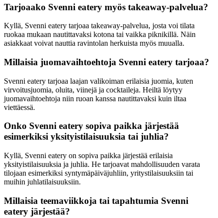
Tarjoaako Svenni eatery myös takeaway-palvelua?
Kyllä, Svenni eatery tarjoaa takeaway-palvelua, josta voi tilata
ruokaa mukaan nautittavaksi kotona tai vaikka piknikillä. Näin
asiakkaat voivat nauttia ravintolan herkuista myös muualla.
Millaisia juomavaihtoehtoja Svenni eatery tarjoaa?
Svenni eatery tarjoaa laajan valikoiman erilaisia juomia, kuten
virvoitusjuomia, oluita, viinejä ja cocktaileja. Heiltä löytyy
juomavaihtoehtoja niin ruoan kanssa nautittavaksi kuin iltaa
viettäessä.
Onko Svenni eatery sopiva paikka järjestää
esimerkiksi yksityistilaisuuksia tai juhlia?
Kyllä, Svenni eatery on sopiva paikka järjestää erilaisia
yksityistilaisuuksia ja juhlia. He tarjoavat mahdollisuuden varata
tilojaan esimerkiksi syntymäpäiväjuhliin, yritystilaisuuksiin tai
muihin juhlatilaisuuksiin.
Millaisia teemaviikkoja tai tapahtumia Svenni
eatery järjestää?