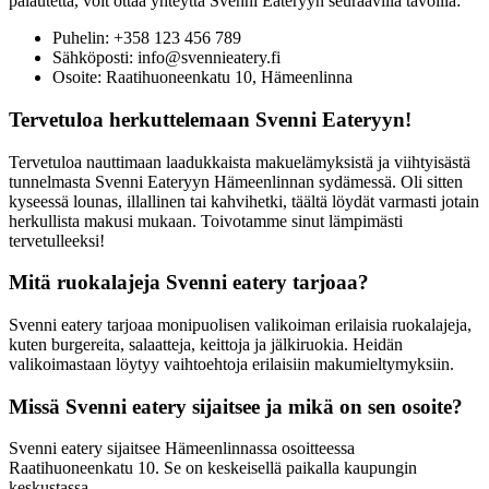
palautetta, voit ottaa yhteyttä Svenni Eateryyn seuraavilla tavoilla:
Puhelin: +358 123 456 789
Sähköposti: info@svennieatery.fi
Osoite: Raatihuoneenkatu 10, Hämeenlinna
Tervetuloa herkuttelemaan Svenni Eateryyn!
Tervetuloa nauttimaan laadukkaista makuelämyksistä ja viihtyisästä
tunnelmasta Svenni Eateryyn Hämeenlinnan sydämessä. Oli sitten
kyseessä lounas, illallinen tai kahvihetki, täältä löydät varmasti jotain
herkullista makusi mukaan. Toivotamme sinut lämpimästi
tervetulleeksi!
Mitä ruokalajeja Svenni eatery tarjoaa?
Svenni eatery tarjoaa monipuolisen valikoiman erilaisia ruokalajeja,
kuten burgereita, salaatteja, keittoja ja jälkiruokia. Heidän
valikoimastaan löytyy vaihtoehtoja erilaisiin makumieltymyksiin.
Missä Svenni eatery sijaitsee ja mikä on sen osoite?
Svenni eatery sijaitsee Hämeenlinnassa osoitteessa
Raatihuoneenkatu 10. Se on keskeisellä paikalla kaupungin
keskustassa.