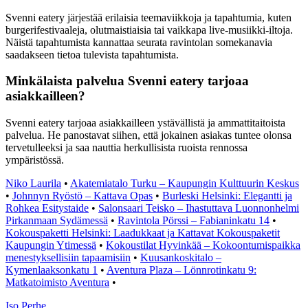
Svenni eatery järjestää erilaisia teemaviikkoja ja tapahtumia, kuten
burgerifestivaaleja, olutmaistiaisia tai vaikkapa live-musiikki-iltoja.
Näistä tapahtumista kannattaa seurata ravintolan somekanavia
saadakseen tietoa tulevista tapahtumista.
Minkälaista palvelua Svenni eatery tarjoaa
asiakkailleen?
Svenni eatery tarjoaa asiakkailleen ystävällistä ja ammattitaitoista
palvelua. He panostavat siihen, että jokainen asiakas tuntee olonsa
tervetulleeksi ja saa nauttia herkullisista ruoista rennossa
ympäristössä.
Niko Laurila
•
Akatemiatalo Turku – Kaupungin Kulttuurin Keskus
•
Johnnyn Ryöstö – Kattava Opas
•
Burleski Helsinki: Elegantti ja
Rohkea Esitystaide
•
Salonsaari Teisko – Ihastuttava Luonnonhelmi
Pirkanmaan Sydämessä
•
Ravintola Pörssi – Fabianinkatu 14
•
Kokouspaketti Helsinki: Laadukkaat ja Kattavat Kokouspaketit
Kaupungin Ytimessä
•
Kokoustilat Hyvinkää – Kokoontumispaikka
menestyksellisiin tapaamisiin
•
Kuusankoskitalo –
Kymenlaaksonkatu 1
•
Aventura Plaza – Lönnrotinkatu 9:
Matkatoimisto Aventura
•
I
so
P
erhe