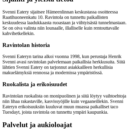
Svenni Eatery sijaitsee Hämeenlinnan keskustassa osoitteessa
Raatihuoneenkatu 10. Ravintola on tunnettu paikallisten
keskuudessa laadukkaasta ruoastaan ja viihtyisästä tunnelmastaan.
Se on oiva valinta niin lounaalle, illalliselle kuin rentouttavalle
kahvihetkellekin.
Ravintolan historia
Svenni Eateryn tarina alkoi vuonna 1998, kun perustaja Henrik
Svenni avasi ravintolan palvelemaan paikallisia herkkusuita. Siitä
lähtien Svenni Eatery on tarjonnut asiakkailleen herkullisia
makuelämyksiä rennossa ja modernissa ympäristössä.
Ruokalista ja erikoisuudet
Ravintolan ruokalista on monipuolinen ja siitä löytyy vaihtoehtoja
niin lihaa rakastaville, kasvissyöjille kuin vegaaneillekin. Svenni
Eateryn erikoisuuksiin kuuluvat muun muassa paikalliset taco
Tuesdayt, joista ravintola on tunnettu ympäri kaupunkia.
Palvelut ja aukioloajat