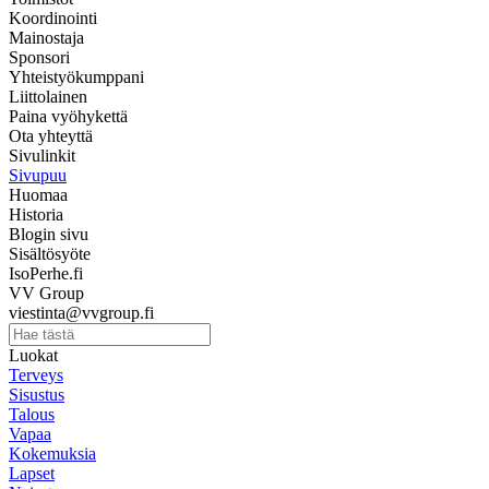
Koordinointi
Mainostaja
Sponsori
Yhteistyökumppani
Liittolainen
Paina vyöhykettä
Ota yhteyttä
Sivulinkit
Sivupuu
Huomaa
Historia
Blogin sivu
Sisältösyöte
IsoPerhe.fi
VV Group
viestinta@vvgroup.fi
Luokat
Terveys
Sisustus
Talous
Vapaa
Kokemuksia
Lapset