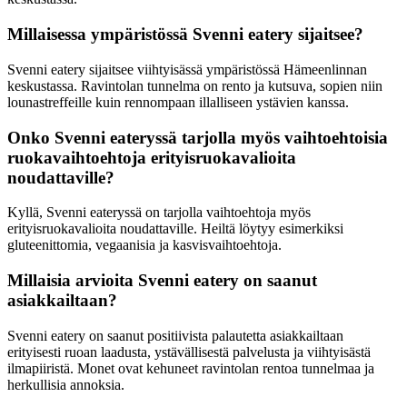
Millaisessa ympäristössä Svenni eatery sijaitsee?
Svenni eatery sijaitsee viihtyisässä ympäristössä Hämeenlinnan
keskustassa. Ravintolan tunnelma on rento ja kutsuva, sopien niin
lounastreffeille kuin rennompaan illalliseen ystävien kanssa.
Onko Svenni eateryssä tarjolla myös vaihtoehtoisia
ruokavaihtoehtoja erityisruokavalioita
noudattaville?
Kyllä, Svenni eateryssä on tarjolla vaihtoehtoja myös
erityisruokavalioita noudattaville. Heiltä löytyy esimerkiksi
gluteenittomia, vegaanisia ja kasvisvaihtoehtoja.
Millaisia arvioita Svenni eatery on saanut
asiakkailtaan?
Svenni eatery on saanut positiivista palautetta asiakkailtaan
erityisesti ruoan laadusta, ystävällisestä palvelusta ja viihtyisästä
ilmapiiristä. Monet ovat kehuneet ravintolan rentoa tunnelmaa ja
herkullisia annoksia.