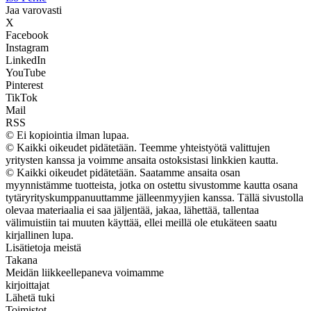
Jaa varovasti
X
Facebook
Instagram
LinkedIn
YouTube
Pinterest
TikTok
Mail
RSS
© Ei kopiointia ilman lupaa.
© Kaikki oikeudet pidätetään. Teemme yhteistyötä valittujen
yritysten kanssa ja voimme ansaita ostoksistasi linkkien kautta.
© Kaikki oikeudet pidätetään. Saatamme ansaita osan
myynnistämme tuotteista, jotka on ostettu sivustomme kautta osana
tytäryrityskumppanuuttamme jälleenmyyjien kanssa. Tällä sivustolla
olevaa materiaalia ei saa jäljentää, jakaa, lähettää, tallentaa
välimuistiin tai muuten käyttää, ellei meillä ole etukäteen saatu
kirjallinen lupa.
Lisätietoja meistä
Takana
Meidän liikkeellepaneva voimamme
kirjoittajat
Lähetä tuki
Toimistot