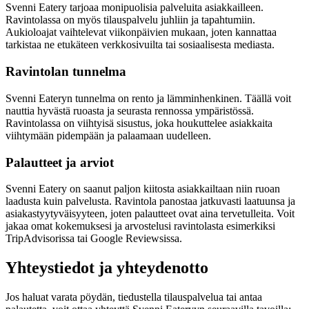
Svenni Eatery tarjoaa monipuolisia palveluita asiakkailleen.
Ravintolassa on myös tilauspalvelu juhliin ja tapahtumiin.
Aukioloajat vaihtelevat viikonpäivien mukaan, joten kannattaa
tarkistaa ne etukäteen verkkosivuilta tai sosiaalisesta mediasta.
Ravintolan tunnelma
Svenni Eateryn tunnelma on rento ja lämminhenkinen. Täällä voit
nauttia hyvästä ruoasta ja seurasta rennossa ympäristössä.
Ravintolassa on viihtyisä sisustus, joka houkuttelee asiakkaita
viihtymään pidempään ja palaamaan uudelleen.
Palautteet ja arviot
Svenni Eatery on saanut paljon kiitosta asiakkailtaan niin ruoan
laadusta kuin palvelusta. Ravintola panostaa jatkuvasti laatuunsa ja
asiakastyytyväisyyteen, joten palautteet ovat aina tervetulleita. Voit
jakaa omat kokemuksesi ja arvostelusi ravintolasta esimerkiksi
TripAdvisorissa tai Google Reviewsissa.
Yhteystiedot ja yhteydenotto
Jos haluat varata pöydän, tiedustella tilauspalvelua tai antaa