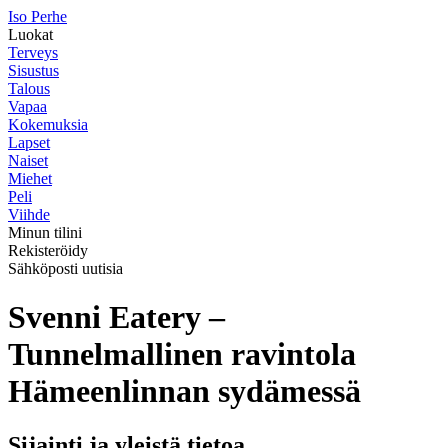
I
so
P
erhe
Luokat
Terveys
Sisustus
Talous
Vapaa
Kokemuksia
Lapset
Naiset
Miehet
Peli
Viihde
Minun tilini
Rekisteröidy
Sähköposti uutisia
Svenni Eatery –
Tunnelmallinen ravintola
Hämeenlinnan sydämessä
Sijainti ja yleistä tietoa