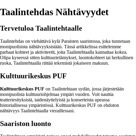
Taalintehdas Nähtävyydet
Tervetuloa Taalintehtaalle
Taalintehdas on viehättävä kylä Paraisten saaristossa, joka tunnetaan
monipuolisista nähtävyyksistään. Tässä artikkelissa esittelemme
parhaat kohteet ja aktiviteetit, joita Taalintehtaalla kannattaa kokea.
Olipa kyseessä sitten kulttuurielämykset, luontokohteet tai herkullinen
ruoka, Taalintehtaalla riittää tekemistä jokaiseen makuun.
Kulttuurikeskus PUF
Kulttuurikeskus PUF
on Taalintehtaan sydän, jossa järjestetään
monipuolista kulttuuriohjelmaa ympäri vuoden. Voit nauttia
teatteriesityksistä, taidenäyttelyistä ja konserteista upeassa
historiallisessa ympäristössä. Kulttuurikeskus PUF on ehdoton
nähtävyys Taalintehtaalla vieraillessasi.
Saariston luonto