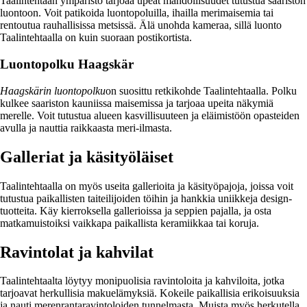
Taalintehtaan ympäristö tarjoaa upeat mahdollisuudet tutustua saariston
luontoon. Voit patikoida luontopoluilla, ihailla merimaisemia tai
rentoutua rauhallisissa metsissä. Älä unohda kameraa, sillä luonto
Taalintehtaalla on kuin suoraan postikortista.
Luontopolku Haagskär
Haagskärin luontopolku
on suosittu retkikohde Taalintehtaalla. Polku
kulkee saariston kauniissa maisemissa ja tarjoaa upeita näkymiä
merelle. Voit tutustua alueen kasvillisuuteen ja eläimistöön opasteiden
avulla ja nauttia raikkaasta meri-ilmasta.
Galleriat ja käsityöläiset
Taalintehtaalla on myös useita gallerioita ja käsityöpajoja, joissa voit
tutustua paikallisten taiteilijoiden töihin ja hankkia uniikkeja design-
tuotteita. Käy kierroksella gallerioissa ja seppien pajalla, ja osta
matkamuistoiksi vaikkapa paikallista keramiikkaa tai koruja.
Ravintolat ja kahvilat
Taalintehtaalta löytyy monipuolisia ravintoloita ja kahviloita, jotka
tarjoavat herkullisia makuelämyksiä. Kokeile paikallisia erikoisuuksia
ja nauti merenrantaravintoloiden tunnelmasta. Muista myös herkutella