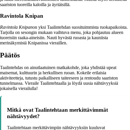
saariston tuoreilla kaloilla ja äyriäisillä.
Ravintola Knipan
Ravintola Knipan
on yksi Taalintehdan suosituimmista ruokapaikoista.
Tarjolla on sesongin mukaan vaihtuva menu, joka pohjautuu alueen
tuoreisiin raaka-aineisiin. Nauti hyvästä ruoasta ja kauniista
merinäkymistä Knipanissa vieraillen.
Päätös
Taalintehdas on ainutlaatuinen matkakohde, joka yhdistää upeat
maisemat, kulttuurin ja herkullisen ruoan. Kokeile erilaisia
aktiviteetteja, tutustu paikalliseen taiteeseen ja rentoudu saariston
tunnelmassa. Vieraile Taalintehtaalla ja löydä uusia nähtävyyksiä
jokaisella vierailulla!
Mitkä ovat Taalintehtaan merkittävimmät
nähtävyydet?
Taalintehtaan merkittävimpiin nähtävyyksiin kuuluvat