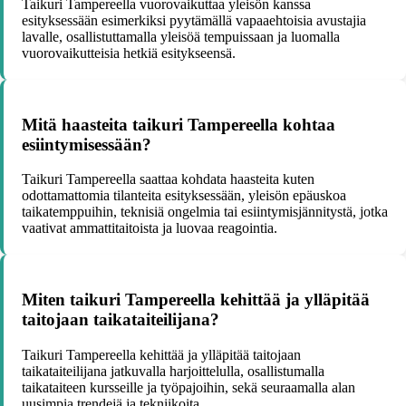
Taikuri Tampereella vuorovaikuttaa yleisön kanssa
esityksessään esimerkiksi pyytämällä vapaaehtoisia avustajia
lavalle, osallistuttamalla yleisöä tempuissaan ja luomalla
vuorovaikutteisia hetkiä esitykseensä.
Mitä haasteita taikuri Tampereella kohtaa
esiintymisessään?
Taikuri Tampereella saattaa kohdata haasteita kuten
odottamattomia tilanteita esityksessään, yleisön epäuskoa
taikatemppuihin, teknisiä ongelmia tai esiintymisjännitystä, jotka
vaativat ammattitaitoista ja luovaa reagointia.
Miten taikuri Tampereella kehittää ja ylläpitää
taitojaan taikataiteilijana?
Taikuri Tampereella kehittää ja ylläpitää taitojaan
taikataiteilijana jatkuvalla harjoittelulla, osallistumalla
taikataiteen kursseille ja työpajoihin, sekä seuraamalla alan
uusimpia trendejä ja tekniikoita.