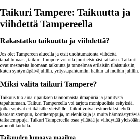
Taikuri Tampere: Taikuutta ja
viihdettä Tampereella
Rakastatko taikuutta ja viihdettä?
Jos olet Tampereen alueella ja etsit unohtumatonta viihdettä
tapahtumaasi, taikuri Tampere voi olla juuri etsimäsi ratkaisu. Taikurit
ovat mestareita luomaan taikuutta ja tunnelmaa erilaisiin tilaisuuksiin,
kuten syntymäpäiväjuhliin, yritystapahtumiin, häihin tai muihin juhliin.
Miksi valita taikuri Tampere?
Taikuus tuo aina ripauksen taianomaista ilmapiiriä ja jännitystä
tapahtumaan. Taikuri Tampereella voi tarjota monipuolisia esityksiä,
jotka sopivat eri ikäisille yleisöille. Taikut voivat esimerkiksi tehdä
katoamistempun, korttitemppuja, mielenlukuja ja muita hämmästyttäviä
taikatemppuja. Taikuri Tampereella osaa yllättää ja viihdyttää yleisöään
ammattitaidolla.
Taikuuden lumoava maailma