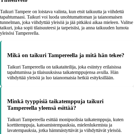
Taikuri Tampere on loistava valinta, kun etsit taikuutta ja viihdettä
tapahtumaasi. Taikuri voi luoda unohtumattoman ja taianomaisen
tunnelman, joka viihdyttää yleisöä ja jää pitkäksi aikaa mieleen. Valitse
taikuri, joka sopii tilaisuuteesi ja tarpeisiisi, ja anna taikuuden lumota
yleisösi Tampereella.
Mikä on taikuri Tampereella ja mitä hän tekee?
Taikuri Tampereella on taikataiteilija, joka esiintyy erilaisissa
tapahtumissa ja tilaisuuksissa taikatemppujensa avulla. Hän
viihdyttää yleisöä ja luo taianomaisia hetkiä esityksillään.
Minkä tyyppisiä taikatemppuja taikuri
Tampereella yleensä esittää?
Taikuri Tampereella esittää monipuolisia taikatemppuja, kuten
korttitemppuja, katoamistempauksia, mielenlukemista ja
lavatempauksia, jotka hämmästyttävät ja viihdyttävät yleisöä.