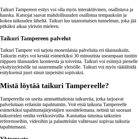
Taikuri Tampereen esitys voi olla myös interaktiivinen, osallistava ja
hauska. Katsojat saavat mahdollisuuden osallistua tempauksiin ja
kokea taikuuden läheltä. Taikuri luo taianomaisen tunnelman, joka jää
pitkäksi aikaa yleisön mieleen.
Taikuri Tampereen palvelut
Taikuri Tampere voi tarjota monenlaisia palveluita eri tilaisuuksiin.
Taikurin esitys voi kestää esimerkiksi 30 minuutista useampaan tuntiin
riippuen tilaisuuden luonteesta ja toiveista. Taikuri voi esiintyä pienelle
yksityisyleisölle tai suuremmalle yleisölle. Taikuri voi myös räätälöidä
esityksensä juuri sinun tarpeisiisi sopivaksi.
Mistä löytää taikuri Tampereelle?
Tampereella on useita ammattitaitoisia taikureita, jotka tarjoavat
palveluitaan erilaisiin tapahtumiin. Voit etsiä taikuria Tampereelle
esimerkiksi tapahtumajärjestäjien suosittelemana, netistä tai suoraan
taikureiden omilta verkkosivuilta. Kannattaa tutustua taikurien
referensseihin, videoihin ja palautteisiin valitessasi sopivaa taikuria
tapahtumaasi.
Yhteenveto