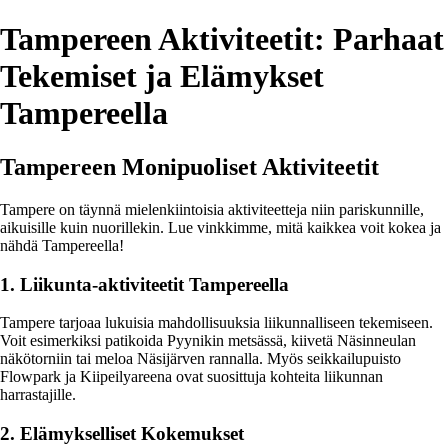
Tampereen Aktiviteetit: Parhaat
Tekemiset ja Elämykset
Tampereella
Tampereen Monipuoliset Aktiviteetit
Tampere on täynnä mielenkiintoisia aktiviteetteja niin pariskunnille,
aikuisille kuin nuorillekin. Lue vinkkimme, mitä kaikkea voit kokea ja
nähdä Tampereella!
1. Liikunta-aktiviteetit Tampereella
Tampere tarjoaa lukuisia mahdollisuuksia liikunnalliseen tekemiseen.
Voit esimerkiksi patikoida Pyynikin metsässä, kiivetä Näsinneulan
näkötorniin tai meloa Näsijärven rannalla. Myös seikkailupuisto
Flowpark ja Kiipeilyareena ovat suosittuja kohteita liikunnan
harrastajille.
2. Elämykselliset Kokemukset