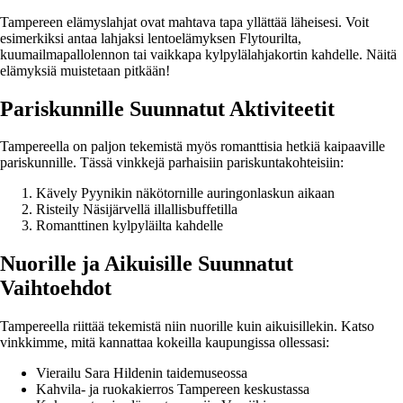
Tampereen elämyslahjat ovat mahtava tapa yllättää läheisesi. Voit
esimerkiksi antaa lahjaksi lentoelämyksen Flytourilta,
kuumailmapallolennon tai vaikkapa kylpylälahjakortin kahdelle. Näitä
elämyksiä muistetaan pitkään!
Pariskunnille Suunnatut Aktiviteetit
Tampereella on paljon tekemistä myös romanttisia hetkiä kaipaaville
pariskunnille. Tässä vinkkejä parhaisiin pariskuntakohteisiin:
Kävely Pyynikin näkötornille auringonlaskun aikaan
Risteily Näsijärvellä illallisbuffetilla
Romanttinen kylpyläilta kahdelle
Nuorille ja Aikuisille Suunnatut
Vaihtoehdot
Tampereella riittää tekemistä niin nuorille kuin aikuisillekin. Katso
vinkkimme, mitä kannattaa kokeilla kaupungissa ollessasi:
Vierailu Sara Hildenin taidemuseossa
Kahvila- ja ruokakierros Tampereen keskustassa