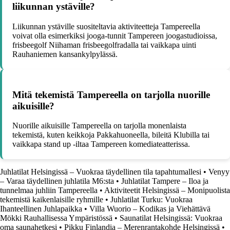
liikunnan ystäville?
Liikunnan ystäville suositeltavia aktiviteetteja Tampereella
voivat olla esimerkiksi jooga-tunnit Tampereen joogastudioissa,
frisbeegolf Niihaman frisbeegolfradalla tai vaikkapa uinti
Rauhaniemen kansankylpylässä.
Mitä tekemistä Tampereella on tarjolla nuorille
aikuisille?
Nuorille aikuisille Tampereella on tarjolla monenlaista
tekemistä, kuten keikkoja Pakkahuoneella, bileitä Klubilla tai
vaikkapa stand up -iltaa Tampereen komediateatterissa.
Juhlatilat Helsingissä – Vuokraa täydellinen tila tapahtumallesi
•
Venyy
– Varaa täydellinen juhlatila M6:sta
•
Juhlatilat Tampere – Iloa ja
tunnelmaa juhliin Tampereella
•
Aktiviteetit Helsingissä – Monipuolista
tekemistä kaikenlaisille ryhmille
•
Juhlatilat Turku: Vuokraa
Ihanteellinen Juhlapaikka
•
Villa Wuorio – Kodikas ja Viehättävä
Mökki Rauhallisessa Ympäristössä
•
Saunatilat Helsingissä: Vuokraa
oma saunahetkesi
•
Pikku Finlandia – Merenrantakohde Helsingissä
•