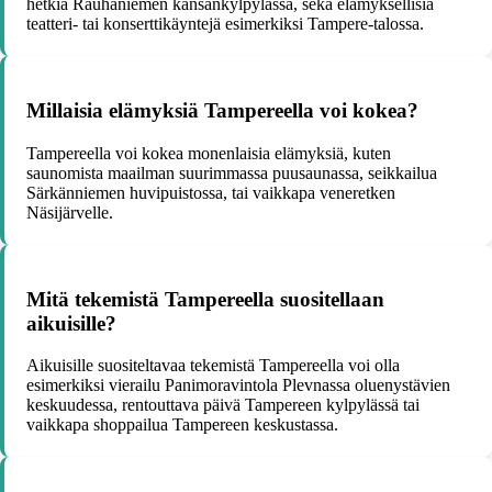
hetkiä Rauhaniemen kansankylpylässä, sekä elämyksellisiä
teatteri- tai konserttikäyntejä esimerkiksi Tampere-talossa.
Millaisia elämyksiä Tampereella voi kokea?
Tampereella voi kokea monenlaisia elämyksiä, kuten
saunomista maailman suurimmassa puusaunassa, seikkailua
Särkänniemen huvipuistossa, tai vaikkapa veneretken
Näsijärvelle.
Mitä tekemistä Tampereella suositellaan
aikuisille?
Aikuisille suositeltavaa tekemistä Tampereella voi olla
esimerkiksi vierailu Panimoravintola Plevnassa oluenystävien
keskuudessa, rentouttava päivä Tampereen kylpylässä tai
vaikkapa shoppailua Tampereen keskustassa.