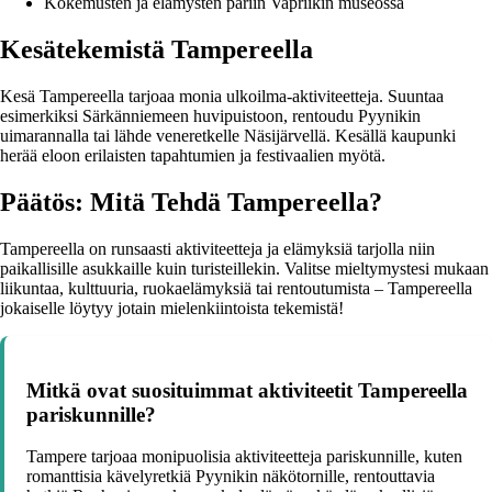
Kokemusten ja elämysten pariin Vapriikin museossa
Kesätekemistä Tampereella
Kesä Tampereella tarjoaa monia ulkoilma-aktiviteetteja. Suuntaa
esimerkiksi Särkänniemeen huvipuistoon, rentoudu Pyynikin
uimarannalla tai lähde veneretkelle Näsijärvellä. Kesällä kaupunki
herää eloon erilaisten tapahtumien ja festivaalien myötä.
Päätös: Mitä Tehdä Tampereella?
Tampereella on runsaasti aktiviteetteja ja elämyksiä tarjolla niin
paikallisille asukkaille kuin turisteillekin. Valitse mieltymystesi mukaan
liikuntaa, kulttuuria, ruokaelämyksiä tai rentoutumista – Tampereella
jokaiselle löytyy jotain mielenkiintoista tekemistä!
Mitkä ovat suosituimmat aktiviteetit Tampereella
pariskunnille?
Tampere tarjoaa monipuolisia aktiviteetteja pariskunnille, kuten
romanttisia kävelyretkiä Pyynikin näkötornille, rentouttavia