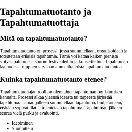
Tapahtumatuotanto ja
Tapahtumatuottaja
Mitä on tapahtumatuotanto?
Tapahtumatuotanto on prosessi, jossa suunnitellaan, organisoidaan ja
toteutetaan erilaisia tapahtumia. Tämä voi kattaa kaiken pienistä
yritystapahtumista suuriin festivaaleihin ja konsertteihin. Tapahtuman
laajuudesta riippuen tarvitaan ammattitaitoista tapahtumatuotantoa.
Kuinka tapahtumatuotanto etenee?
Tapahtumatuottajan rooli on olennainen tapahtuman onnistumisen
kannalta. Prosessi alkaa yleensä ideasta tai tarpeesta järjestää
tapahtuma. Tämän jälkeen suunnitellaan tapahtuma, budjetoidaan,
etsitään sopivat tilat ja toteutetaan tapahtuma. Tapahtuman jälkeen
seuraa vielä purku ja evaluointi.
Ideoiminen
Suunnittelu