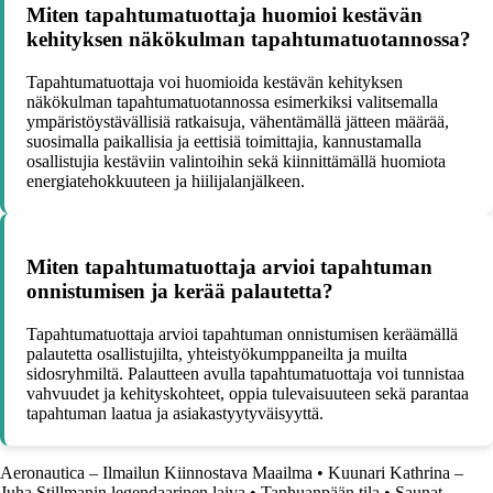
Miten tapahtumatuottaja huomioi kestävän
kehityksen näkökulman tapahtumatuotannossa?
Tapahtumatuottaja voi huomioida kestävän kehityksen
näkökulman tapahtumatuotannossa esimerkiksi valitsemalla
ympäristöystävällisiä ratkaisuja, vähentämällä jätteen määrää,
suosimalla paikallisia ja eettisiä toimittajia, kannustamalla
osallistujia kestäviin valintoihin sekä kiinnittämällä huomiota
energiatehokkuuteen ja hiilijalanjälkeen.
Miten tapahtumatuottaja arvioi tapahtuman
onnistumisen ja kerää palautetta?
Tapahtumatuottaja arvioi tapahtuman onnistumisen keräämällä
palautetta osallistujilta, yhteistyökumppaneilta ja muilta
sidosryhmiltä. Palautteen avulla tapahtumatuottaja voi tunnistaa
vahvuudet ja kehityskohteet, oppia tulevaisuuteen sekä parantaa
tapahtuman laatua ja asiakastyytyväisyyttä.
Aeronautica – Ilmailun Kiinnostava Maailma
•
Kuunari Kathrina –
Juha Stillmanin legendaarinen laiva
•
Tanhuanpään tila
•
Saunat