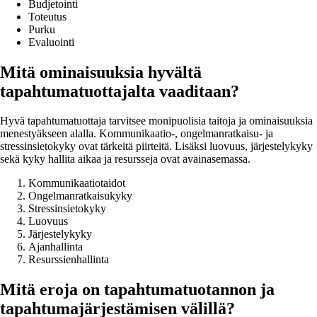
Budjetointi
Toteutus
Purku
Evaluointi
Mitä ominaisuuksia hyvältä
tapahtumatuottajalta vaaditaan?
Hyvä tapahtumatuottaja tarvitsee monipuolisia taitoja ja ominaisuuksia
menestyäkseen alalla. Kommunikaatio-, ongelmanratkaisu- ja
stressinsietokyky ovat tärkeitä piirteitä. Lisäksi luovuus, järjestelykyky
sekä kyky hallita aikaa ja resursseja ovat avainasemassa.
Kommunikaatiotaidot
Ongelmanratkaisukyky
Stressinsietokyky
Luovuus
Järjestelykyky
Ajanhallinta
Resurssienhallinta
Mitä eroja on tapahtumatuotannon ja
tapahtumajärjestämisen välillä?