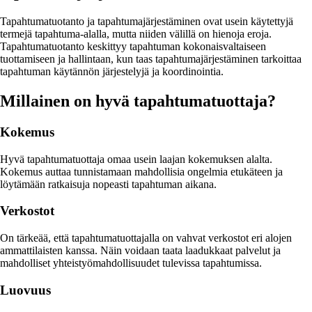
Tapahtumatuotanto ja tapahtumajärjestäminen ovat usein käytettyjä
termejä tapahtuma-alalla, mutta niiden välillä on hienoja eroja.
Tapahtumatuotanto keskittyy tapahtuman kokonaisvaltaiseen
tuottamiseen ja hallintaan, kun taas tapahtumajärjestäminen tarkoittaa
tapahtuman käytännön järjestelyjä ja koordinointia.
Millainen on hyvä tapahtumatuottaja?
Kokemus
Hyvä tapahtumatuottaja omaa usein laajan kokemuksen alalta.
Kokemus auttaa tunnistamaan mahdollisia ongelmia etukäteen ja
löytämään ratkaisuja nopeasti tapahtuman aikana.
Verkostot
On tärkeää, että tapahtumatuottajalla on vahvat verkostot eri alojen
ammattilaisten kanssa. Näin voidaan taata laadukkaat palvelut ja
mahdolliset yhteistyömahdollisuudet tulevissa tapahtumissa.
Luovuus