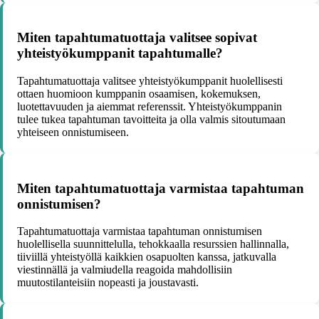
Miten tapahtumatuottaja valitsee sopivat
yhteistyökumppanit tapahtumalle?
Tapahtumatuottaja valitsee yhteistyökumppanit huolellisesti
ottaen huomioon kumppanin osaamisen, kokemuksen,
luotettavuuden ja aiemmat referenssit. Yhteistyökumppanin
tulee tukea tapahtuman tavoitteita ja olla valmis sitoutumaan
yhteiseen onnistumiseen.
Miten tapahtumatuottaja varmistaa tapahtuman
onnistumisen?
Tapahtumatuottaja varmistaa tapahtuman onnistumisen
huolellisella suunnittelulla, tehokkaalla resurssien hallinnalla,
tiiviillä yhteistyöllä kaikkien osapuolten kanssa, jatkuvalla
viestinnällä ja valmiudella reagoida mahdollisiin
muutostilanteisiin nopeasti ja joustavasti.