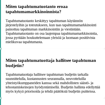
Miten tapahtumatuotanto eroaa
tapahtumamarkkinoinnista?
Tapahtumatuotanto keskittyy tapahtuman käytännön
järjestelyihin ja toteutukseen, kun taas tapahtumamarkkinointi
painottuu tapahtuman markkinointiin ja viestintään.
Tapahtumatuotanto on osa laajempaa tapahtumamarkkinointia,
jossa pyritään houkuttelemaan yleisöä ja luomaan positiivista
mielikuvaa tapahtumasta.
Miten tapahtumatuottaja hallitsee tapahtuman
budjetin?
Tapahtumatuottaja hallitsee tapahtuman budjetin tarkalla
suunnittelulla, kustannusten seurannalla, neuvotteluilla
yhteistyökumppaneiden kanssa sekä mahdollisten säästö- ja
tehostamiskeinojen hyödyntämisellä. Budjetin hallinta edellyttää
myös kykyä priorisoida ja tehdä päätöksiä budjetin puitteissa.