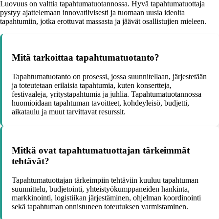
Luovuus on valttia tapahtumatuotannossa. Hyvä tapahtumatuottaja
pystyy ajattelemaan innovatiivisesti ja tuomaan uusia ideoita
tapahtumiin, jotka erottuvat massasta ja jäävät osallistujien mieleen.
Mitä tarkoittaa tapahtumatuotanto?
Tapahtumatuotanto on prosessi, jossa suunnitellaan, järjestetään
ja toteutetaan erilaisia tapahtumia, kuten konsertteja,
festivaaleja, yritystapahtumia ja juhlia. Tapahtumatuotannossa
huomioidaan tapahtuman tavoitteet, kohdeyleisö, budjetti,
aikataulu ja muut tarvittavat resurssit.
Mitkä ovat tapahtumatuottajan tärkeimmät
tehtävät?
Tapahtumatuottajan tärkeimpiin tehtäviin kuuluu tapahtuman
suunnittelu, budjetointi, yhteistyökumppaneiden hankinta,
markkinointi, logistiikan järjestäminen, ohjelman koordinointi
sekä tapahtuman onnistuneen toteutuksen varmistaminen.