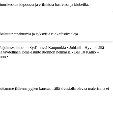
uurikeskus Espoossa ja erilaisissa baareissa ja klubeilla.
kulttuuritapahtumia ja syksyisiä ruokafestivaaleja.
 Majoitusvaihtoehto Sydämessä Kaupunkia
•
Juhlatilat Hyvinkäällä –
 täydellinen loma-asunto luonnon helmassa
•
Bar 10 Kallio –
toon
•
ttamme jälleenmyyjien kanssa. Tällä sivustolla olevaa materiaalia ei