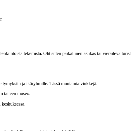
e
nkiintoista tekemistä. Olit sitten paikallinen asukas tai vieraileva turis
mieltymyksiin ja ikäryhmille. Tässä muutamia vinkkejä:
n taiteen museo.
n keskuksessa.