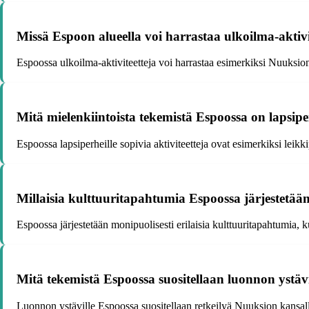
Missä Espoon alueella voi harrastaa ulkoilma-aktivi
Espoossa ulkoilma-aktiviteetteja voi harrastaa esimerkiksi Nuuksion
Mitä mielenkiintoista tekemistä Espoossa on lapsipe
Espoossa lapsiperheille sopivia aktiviteetteja ovat esimerkiksi lei
Millaisia kulttuuritapahtumia Espoossa järjestetää
Espoossa järjestetään monipuolisesti erilaisia kulttuuritapahtumia, ku
Mitä tekemistä Espoossa suositellaan luonnon ystävi
Luonnon ystäville Espoossa suositellaan retkeilyä Nuuksion kansalli