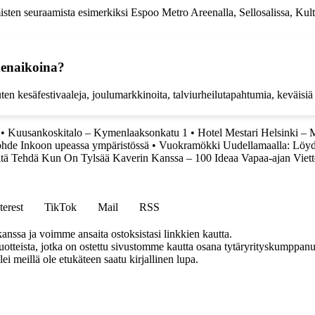
misten seuraamista esimerkiksi Espoo Metro Areenalla, Sellosalissa, Kultt
denaikoina?
en kesäfestivaaleja, joulumarkkinoita, talviurheilutapahtumia, keväisiä 
•
Kuusankoskitalo – Kymenlaaksonkatu 1
•
Hotel Mestari Helsinki –
kohde Inkoon upeassa ympäristössä
•
Vuokramökki Uudellamaalla: Löydä
tä Tehdä Kun On Tylsää Kaverin Kanssa – 100 Ideaa Vapaa-ajan Viet
terest
TikTok
Mail
RSS
anssa ja voimme ansaita ostoksistasi linkkien kautta.
teista, jotka on ostettu sivustomme kautta osana tytäryrityskumppanuu
llei meillä ole etukäteen saatu kirjallinen lupa.