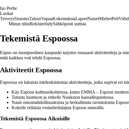
I
so
P
erhe
Luokat
Terveys
Sisustus
Talous
Vapaa
Kokemuksia
Lapset
Naiset
Miehet
Peli
Viihd
Minun tilini
Rekisteröidy
Sähköposti uutisia
Tekemistä Espoossa
Espoo on monipuolinen kaupunki tarjoten runsaasti aktiviteetteja ja miele
mitä kaikkea voit tehdä Espoossa.
Aktiviteetit Espoossa
Espoossa on lukuisia mielenkiintoisia aktiviteetteja, jotka sopivat eri 
Käy Espoon kulttuurikohteissa, kuten EMMA – Espoon moderni
Tutustu luontoon ja retkeile Nuuksion kansallispuistossa.
Nauti ostosmahdollisuuksista ja herkullisista ravintoloista Espoo
Kokeile erilaisia vesiurheilulajeja Espoon rannoilla.
Tekemistä Espoossa Aikuisille