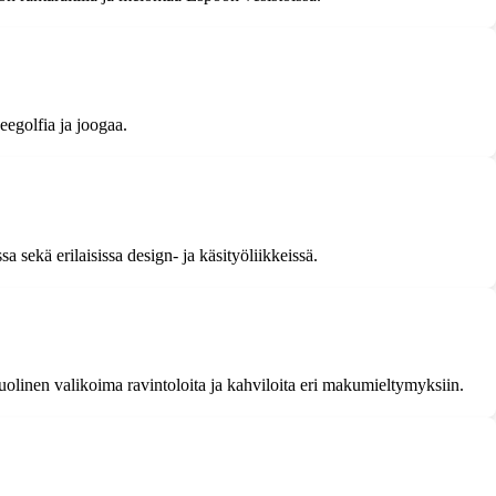
beegolfia ja joogaa.
sekä erilaisissa design- ja käsityöliikkeissä.
olinen valikoima ravintoloita ja kahviloita eri makumieltymyksiin.