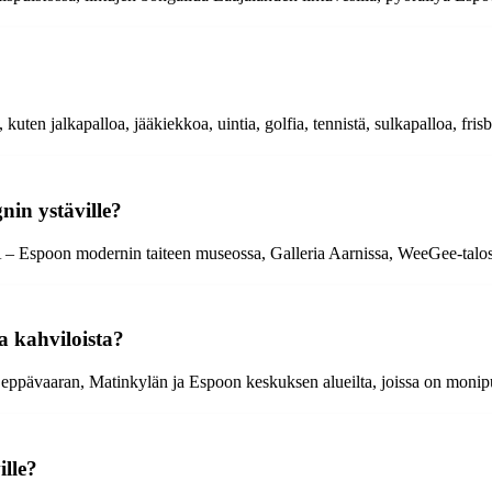
kuten jalkapalloa, jääkiekkoa, uintia, golfia, tennistä, sulkapalloa, fris
nin ystäville?
 – Espoon modernin taiteen museossa, Galleria Aarnissa, WeeGee-talossa 
a kahviloista?
eppävaaran, Matinkylän ja Espoon keskuksen alueilta, joissa on monipu
ille?