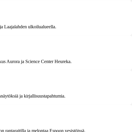
ja Laajalahden ulkoilualueella.
eskus Aurora ja Science Center Heureka.
snäytöksiä ja kirjallisuustapahtumia.
n rantaraitilla ja melontaa Espoon vesistöissä.