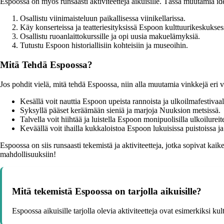
Espoossa on myös runsaasti aktiviteetteja aikuisille. Tässä muutamia ide
Osallistu viinimaisteluun paikallisessa viinikellarissa.
Käy konserteissa ja teatteriesityksissä Espoon kulttuurikeskukses
Osallistu ruoanlaittokurssille ja opi uusia makuelämyksiä.
Tutustu Espoon historiallisiin kohteisiin ja museoihin.
Mitä Tehdä Espoossa?
Jos pohdit vielä, mitä tehdä Espoossa, niin alla muutamia vinkkejä er
Kesällä voit nauttia Espoon upeista rannoista ja ulkoilmafestivaal
Syksyllä pääset keräämään sieniä ja marjoja Nuuksion metsissä.
Talvella voit hiihtää ja luistella Espoon monipuolisilla ulkoilureite
Keväällä voit ihailla kukkaloistoa Espoon lukuisissa puistoissa ja
Espoossa on siis runsaasti tekemistä ja aktiviteetteja, jotka sopivat kai
mahdollisuuksiin!
Mitä tekemistä Espoossa on tarjolla aikuisille?
Espoossa aikuisille tarjolla olevia aktiviteetteja ovat esimerkiksi kultt