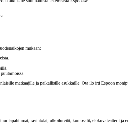
oita aikuisille suunnatuista tekemisistä Espoossa:
sa.
i vuodenaikojen mukaan:
eista.
illä.
 puutarhoissa.
kenlaisille matkaajille ja paikallisille asukkaille. Ota ilo irti Espoon m
uuritapahtumat, ravintolat, ulkoilureitit, kuntosalit, elokuvateatterit ja er