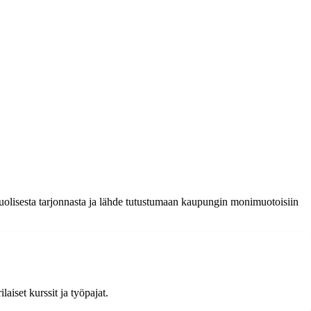
onipuolisesta tarjonnasta ja lähde tutustumaan kaupungin monimuotoisiin
ilaiset kurssit ja työpajat.