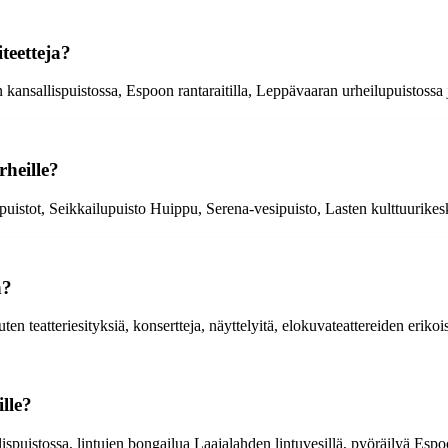
teetteja?
 kansallispuistossa, Espoon rantaraitilla, Leppävaaran urheilupuistossa 
rheille?
kkipuistot, Seikkailupuisto Huippu, Serena-vesipuisto, Lasten kulttuurik
n?
ten teatteriesityksiä, konsertteja, näyttelyitä, elokuvateattereiden erikoi
lle?
spuistossa, lintujen bongailua Laajalahden lintuvesillä, pyöräilyä Espoo