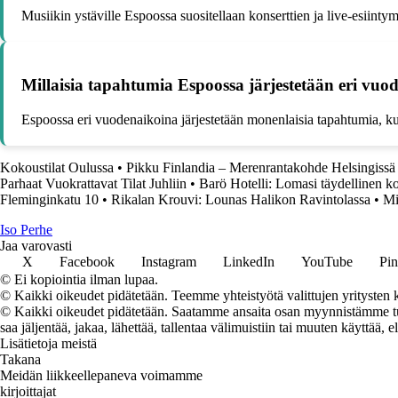
Musiikin ystäville Espoossa suositellaan konserttien ja live-esiinty
Millaisia tapahtumia Espoossa järjestetään eri vuo
Espoossa eri vuodenaikoina järjestetään monenlaisia tapahtumia, kut
Kokoustilat Oulussa
•
Pikku Finlandia – Merenrantakohde Helsingissä
Parhaat Vuokrattavat Tilat Juhliin
•
Barö Hotelli: Lomasi täydellinen 
Fleminginkatu 10
•
Rikalan Krouvi: Lounas Halikon Ravintolassa
•
Mi
I
so
P
erhe
Jaa varovasti
X
Facebook
Instagram
LinkedIn
YouTube
Pin
© Ei kopiointia ilman lupaa.
© Kaikki oikeudet pidätetään. Teemme yhteistyötä valittujen yritysten k
© Kaikki oikeudet pidätetään. Saatamme ansaita osan myynnistämme tuot
saa jäljentää, jakaa, lähettää, tallentaa välimuistiin tai muuten käyttää, e
Lisätietoja meistä
Takana
Meidän liikkeellepaneva voimamme
kirjoittajat