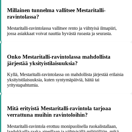
Millainen tunnelma vallitsee Mestaritalli-
ravintolassa?
Mestaritalli-ravintolassa vallitsee rento ja viihtyisä ilmapiiri,
jossa asiakkaat voivat nauttia hyvästä ruoasta ja seurasta.
Onko Mestaritalli-ravintolassa mahdollista
järjestää yksityistilaisuuksia?
Kyllä, Mestaritalli-ravintolassa on mahdollista järjestää erilaisia
yksityistilaisuuksia, kuten syntymäpäiviä, häitä tai
yritystapahtumia.
Mitä erityistä Mestaritalli-ravintola tarjoaa
verrattuna muihin ravintoloihin?
Mestaritalli-ravintola erottuu monipuolisella ruokalistallaan,
laadukkailla raaka-aineillaan ja viihtyisällä miljööllään, mikä