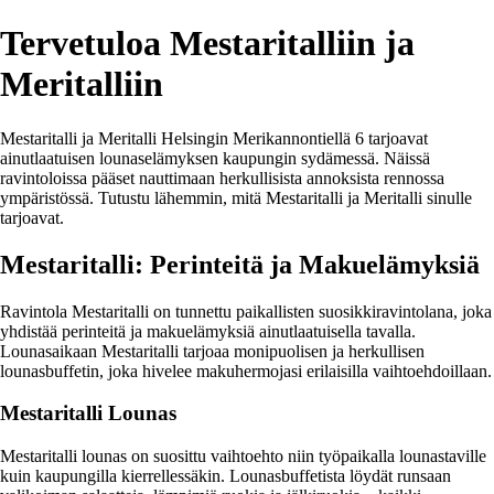
Tervetuloa Mestaritalliin ja
Meritalliin
Mestaritalli ja Meritalli Helsingin Merikannontiellä 6 tarjoavat
ainutlaatuisen lounaselämyksen kaupungin sydämessä. Näissä
ravintoloissa pääset nauttimaan herkullisista annoksista rennossa
ympäristössä. Tutustu lähemmin, mitä Mestaritalli ja Meritalli sinulle
tarjoavat.
Mestaritalli: Perinteitä ja Makuelämyksiä
Ravintola Mestaritalli on tunnettu paikallisten suosikkiravintolana, joka
yhdistää perinteitä ja makuelämyksiä ainutlaatuisella tavalla.
Lounasaikaan Mestaritalli tarjoaa monipuolisen ja herkullisen
lounasbuffetin, joka hivelee makuhermojasi erilaisilla vaihtoehdoillaan.
Mestaritalli Lounas
Mestaritalli lounas on suosittu vaihtoehto niin työpaikalla lounastaville
kuin kaupungilla kierrellessäkin. Lounasbuffetista löydät runsaan