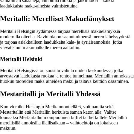
valikoiman salaatteja, lämpimiä ruokia ja jälkiruokia – kaikki
laadukkaista raaka-aineista valmistettuina.
Meritalli: Merelliset Makuelämykset
Meritalli Helsingin sydämessä tarjoaa merellisiä makuelämyksiä
modernilla otteella. Ravintola on saanut nimensä meren läheisyydestä
ja tarjoaa asiakkailleen laadukkaita kala- ja äyriäisannoksia, jotka
vievät sinut makumatkalle meren aaltoihin.
Meritalli Helsinki
Meritalli Helsingissä on suosittu valinta niiden keskuudessa, jotka
arvostavat laadukasta ruokaa ja rentoa tunnelmaa. Meritallin annoksista
huokuu tuoreiden raaka-aineiden maku ja taitava keittiön osaaminen.
Mestaritalli ja Meritalli Yhdessä
Kun vierailet Helsingin Merikannontiellä 6, voit nauttia sekä
Mestaritallin että Meritallin herkuista saman katon alla. Valitse
lounaaksi Mestaritallin monipuolinen buffet tai herkuttele Meritallin
merellisillä annoksilla illallisaikaan – vaihtoehtoja on jokaiseen
makuun.