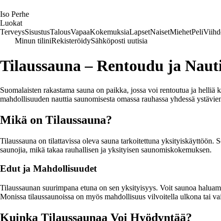
I
so
P
erhe
Luokat
Terveys
Sisustus
Talous
Vapaa
Kokemuksia
Lapset
Naiset
Miehet
Peli
Viihd
Minun tilini
Rekisteröidy
Sähköposti uutisia
Tilaussauna – Rentoudu ja Naut
Suomalaisten rakastama sauna on paikka, jossa voi rentoutua ja helliä ke
mahdollisuuden nauttia saunomisesta omassa rauhassa yhdessä ystävien
Mikä on Tilaussauna?
Tilaussauna on tilattavissa oleva sauna tarkoitettuna yksityiskäyttöön. 
saunojia, mikä takaa rauhallisen ja yksityisen saunomiskokemuksen.
Edut ja Mahdollisuudet
Tilaussaunan suurimpana etuna on sen yksityisyys. Voit saunoa haluaman
Monissa tilaussaunoissa on myös mahdollisuus vilvoitella ulkona tai vai
Kuinka Tilaussaunaa Voi Hyödyntää?