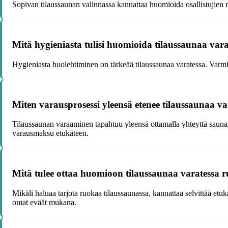
Sopivan tilaussaunan valinnassa kannattaa huomioida osallistujien mä
Mitä hygieniasta tulisi huomioida tilaussaunaa var
Hygieniasta huolehtiminen on tärkeää tilaussaunaa varatessa. Varmista,
Miten varausprosessi yleensä etenee tilaussaunaa va
Tilaussaunan varaaminen tapahtuu yleensä ottamalla yhteyttä saunan
varausmaksu etukäteen.
Mitä tulee ottaa huomioon tilaussaunaa varatessa 
Mikäli haluaa tarjota ruokaa tilaussaunassa, kannattaa selvittää etu
omat eväät mukana.