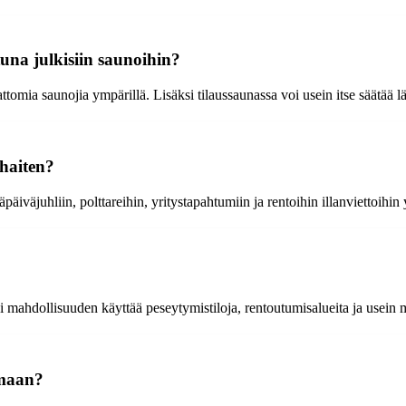
una julkisiin saunoihin?
mattomia saunojia ympärillä. Lisäksi tilaussaunassa voi usein itse säät
rhaiten?
äpäiväjuhliin, polttareihin, yritystapahtumiin ja rentoihin illanviettoihin
i mahdollisuuden käyttää peseytymistiloja, rentoutumisalueita ja usein
umaan?