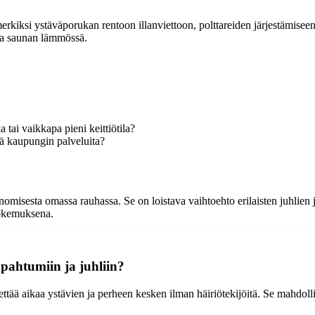
merkiksi ystäväporukan rentoon illanviettoon, polttareiden järjestämisee
sta saunan lämmössä.
 tai vaikkapa pieni keittiötila?
lä kaupungin palveluita?
unomisesta omassa rauhassa. Se on loistava vaihtoehto erilaisten juhlien
 kokemuksena.
tapahtumiin ja juhliin?
 viettää aikaa ystävien ja perheen kesken ilman häiriötekijöitä. Se mah