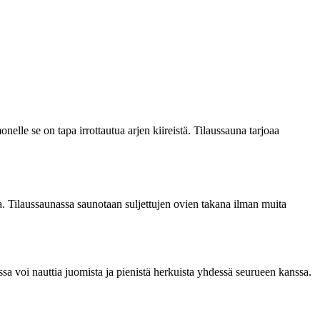
lle se on tapa irrottautua arjen kiireistä. Tilaussauna tarjoaa
sa. Tilaussaunassa saunotaan suljettujen ovien takana ilman muita
sa voi nauttia juomista ja pienistä herkuista yhdessä seurueen kanssa.