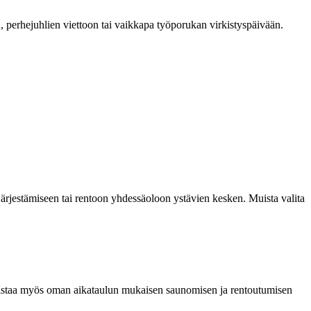
n, perhejuhlien viettoon tai vaikkapa työporukan virkistyspäivään.
 järjestämiseen tai rentoon yhdessäoloon ystävien kesken. Muista valita
dollistaa myös oman aikataulun mukaisen saunomisen ja rentoutumisen