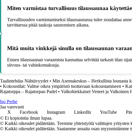
Miten varmistaa turvallisuus tilaussaunaa käytettä
Turvallisuuden varmistamiseksi tilaussaunassa tulee noudattaa annett
tarvittaessa pitää taukoja saunomisen aikana.
Mitä muita vinkkejä sinulla on tilaussaunan varaam
Ennen tilaussaunan varaamista kannattaa selvittää tarkasti tilan sija
siivous- tai vahinkomaksuja.
Taalintehdas Nähtävyydet
•
Min Asemakeskus – Herkullista lounasta k
•
Kokoustilat: Valitse oikea ympäristö tuottavaan kokoustamiseen
•
Kat
Rajatorppa – Rajatorpan Padel
•
Valkohiekkaiset Veneet ja Valkoinen 
I
so
P
erhe
Jaa varovasti
X
Facebook
Instagram
LinkedIn
YouTube
Pin
© Ei kopiointia ilman lupaa.
© Kaikki oikeudet pidätetään. Teemme yhteistyötä valittujen yritysten k
© Kaikki oikeudet pidätetään. Saatamme ansaita osan myynnistämme tuot