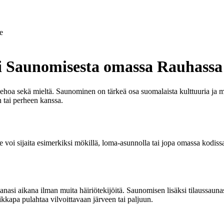
e
i Saunomisesta omassa Rauhassa
hoa sekä mieltä. Saunominen on tärkeä osa suomalaista kulttuuria ja mone
 tai perheen kanssa.
Se voi sijaita esimerkiksi mökillä, loma-asunnolla tai jopa omassa kodis
asi aikana ilman muita häiriötekijöitä. Saunomisen lisäksi tilaussaunas
kkapa pulahtaa vilvoittavaan järveen tai paljuun.