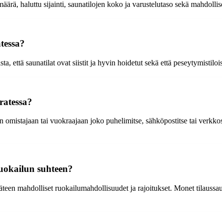
ärä, haluttu sijainti, saunatilojen koko ja varustelutaso sekä mahdollis
atessa?
 että saunatilat ovat siistit ja hyvin hoidetut sekä että peseytymistilois
ratessa?
 omistajaan tai vuokraajaan joko puhelimitse, sähköpostitse tai verkko
ruokailun suhteen?
käteen mahdolliset ruokailumahdollisuudet ja rajoitukset. Monet tilauss