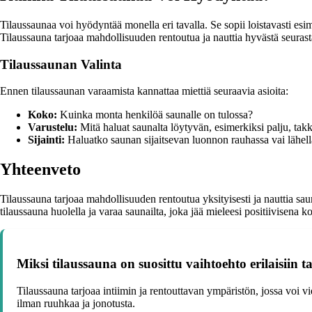
Tilaussaunaa voi hyödyntää monella eri tavalla. Se sopii loistavasti esi
Tilaussauna tarjoaa mahdollisuuden rentoutua ja nauttia hyvästä seura
Tilaussaunan Valinta
Ennen tilaussaunan varaamista kannattaa miettiä seuraavia asioita:
Koko:
Kuinka monta henkilöä saunalle on tulossa?
Varustelu:
Mitä haluat saunalta löytyvän, esimerkiksi palju, takka
Sijainti:
Haluatko saunan sijaitsevan luonnon rauhassa vai lähel
Yhteenveto
Tilaussauna tarjoaa mahdollisuuden rentoutua yksityisesti ja nauttia sa
tilaussauna huolella ja varaa saunailta, joka jää mieleesi positiivisena
Miksi tilaussauna on suosittu vaihtoehto erilaisiin 
Tilaussauna tarjoaa intiimin ja rentouttavan ympäristön, jossa voi
ilman ruuhkaa ja jonotusta.