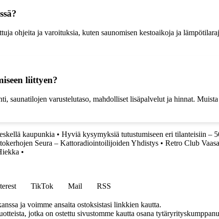
essä?
uja ohjeita ja varoituksia, kuten saunomisen kestoaikoja ja lämpötilarajo
iseen liittyen?
inti, saunatilojen varustelutaso, mahdolliset lisäpalvelut ja hinnat. Muis
eskellä kaupunkia
•
Hyviä kysymyksiä tutustumiseen eri tilanteisiin – 
tokerhojen Seura – Kattoradiointoilijoiden Yhdistys
•
Retro Club Vaasa
Hiekka
•
terest
TikTok
Mail
RSS
anssa ja voimme ansaita ostoksistasi linkkien kautta.
teista, jotka on ostettu sivustomme kautta osana tytäryrityskumppanuu