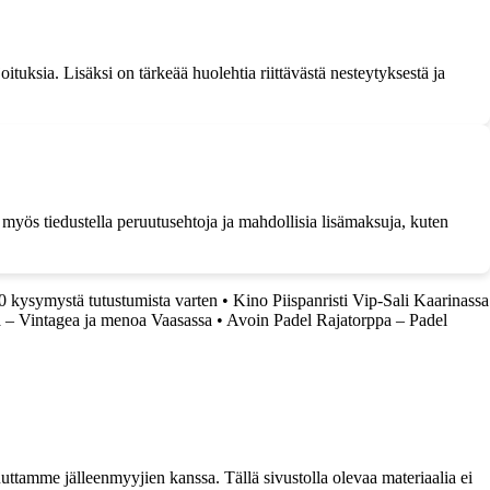
ituksia. Lisäksi on tärkeää huolehtia riittävästä nesteytyksestä ja
ta myös tiedustella peruutusehtoja ja mahdollisia lisämaksuja, kuten
50 kysymystä tutustumista varten
•
Kino Piispanristi Vip-Sali Kaarinassa
 – Vintagea ja menoa Vaasassa
•
Avoin Padel Rajatorppa – Padel
ttamme jälleenmyyjien kanssa. Tällä sivustolla olevaa materiaalia ei