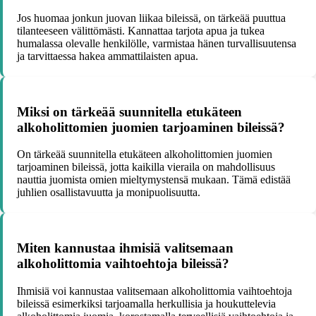
Jos huomaa jonkun juovan liikaa bileissä, on tärkeää puuttua
tilanteeseen välittömästi. Kannattaa tarjota apua ja tukea
humalassa olevalle henkilölle, varmistaa hänen turvallisuutensa
ja tarvittaessa hakea ammattilaisten apua.
Miksi on tärkeää suunnitella etukäteen
alkoholittomien juomien tarjoaminen bileissä?
On tärkeää suunnitella etukäteen alkoholittomien juomien
tarjoaminen bileissä, jotta kaikilla vieraila on mahdollisuus
nauttia juomista omien mieltymystensä mukaan. Tämä edistää
juhlien osallistavuutta ja monipuolisuutta.
Miten kannustaa ihmisiä valitsemaan
alkoholittomia vaihtoehtoja bileissä?
Ihmisiä voi kannustaa valitsemaan alkoholittomia vaihtoehtoja
bileissä esimerkiksi tarjoamalla herkullisia ja houkuttelevia