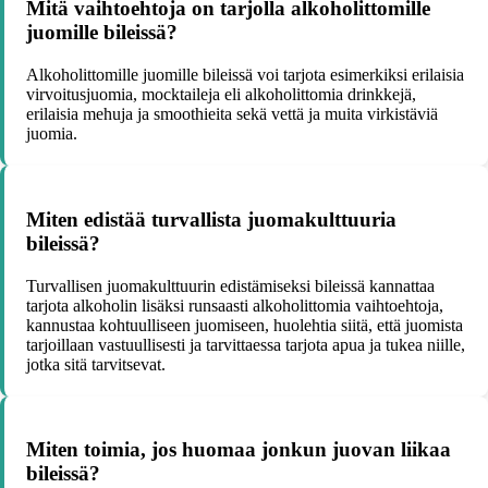
Mitä vaihtoehtoja on tarjolla alkoholittomille
juomille bileissä?
Alkoholittomille juomille bileissä voi tarjota esimerkiksi erilaisia
virvoitusjuomia, mocktaileja eli alkoholittomia drinkkejä,
erilaisia mehuja ja smoothieita sekä vettä ja muita virkistäviä
juomia.
Miten edistää turvallista juomakulttuuria
bileissä?
Turvallisen juomakulttuurin edistämiseksi bileissä kannattaa
tarjota alkoholin lisäksi runsaasti alkoholittomia vaihtoehtoja,
kannustaa kohtuulliseen juomiseen, huolehtia siitä, että juomista
tarjoillaan vastuullisesti ja tarvittaessa tarjota apua ja tukea niille,
jotka sitä tarvitsevat.
Miten toimia, jos huomaa jonkun juovan liikaa
bileissä?