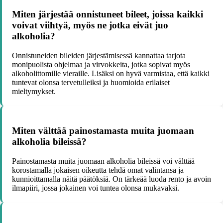
Miten järjestää onnistuneet bileet, joissa kaikki
voivat viihtyä, myös ne jotka eivät juo
alkoholia?
Onnistuneiden bileiden järjestämisessä kannattaa tarjota
monipuolista ohjelmaa ja virvokkeita, jotka sopivat myös
alkoholittomille vieraille. Lisäksi on hyvä varmistaa, että kaikki
tuntevat olonsa tervetulleiksi ja huomioida erilaiset
mieltymykset.
Miten välttää painostamasta muita juomaan
alkoholia bileissä?
Painostamasta muita juomaan alkoholia bileissä voi välttää
korostamalla jokaisen oikeutta tehdä omat valintansa ja
kunnioittamalla näitä päätöksiä. On tärkeää luoda rento ja avoin
ilmapiiri, jossa jokainen voi tuntea olonsa mukavaksi.