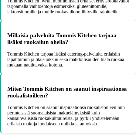
Tommis Kitchen pyrkii huomioimaan erilaiset erityisruokavaliot
tarjoamalla vaihtoehtoja esimerkiksi gluteenittomille,
laktoosittomille ja muille ruokavalioon liittyville rajoitteille.
Millaisia palveluita Tommis Kitchen tarjoaa
lisäksi ruokailun ohella?
Tommis Kitchen tarjoaa lisäksi catering-palveluita erilaisiin
tapahtumiin ja tilaisuuksiin sekä mahdollisuuden tilata ruokaa
mukaan nautittavaksi kotona.
Miten Tommis Kitchen on saanut inspiraationsa
ruokalistoilleen?
Tommis Kitchen on saanut inspiraationsa ruokalistoilleen niin
perinteisistä suomalaisista makuelämyksistä kuin
kansainvälisistä ruokakulttuureista, ja pyrkii yhdistelemään
erilaisia makuja luodakseen uniikkeja annoksia.