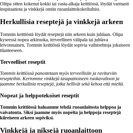
Olitpa sitten kokenut kokki tai vasta-alkaja keittiössä, löydät varmasti
inspiraatiota ja vinkkejä omiin ruoanlaittokokeiluihisi.
Herkullisia reseptejä ja vinkkejä arkeen
Tommin keittiöstä löydät reseptejä niin arkeen kuin juhlaan. Olipa
kyseessä nopea arkiruoka, terveellinen välipala tai juhlava
leivonnainen, Tommin keittiöstä löydät sopivia vaihtoehtoja jokaiseen
tilanteeseen.
Terveelliset reseptit
Tommin keittiössä panostetaan myös terveellisiin ja ravitseviin
resepteihin. Kerromme vinkkejä tasapainoiseen ruokavalioon ja
jaamme herkullisia reseptejä, jotka hellivät sekä kehoa että mieltä.
Nopeat ja helppotekoiset reseptit
Tommin keittiössä haluamme tehdä ruoanlaitosta helppoa ja
vaivatonta. Siksi jaamme myös nopeita ja helppoja reseptejä
kiireiseen arkeen sopiviksi.
Vinkkejä ja niksejä ruoanlaittoon