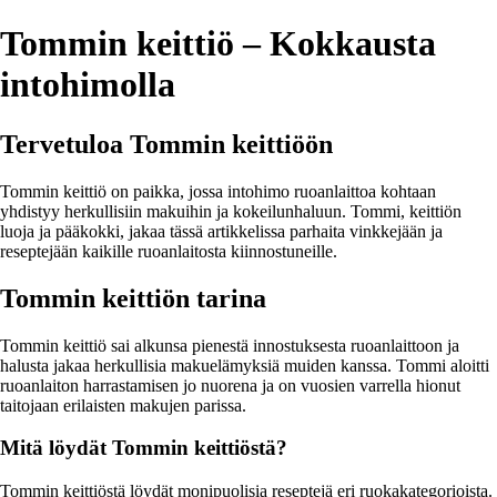
Tommin keittiö – Kokkausta
intohimolla
Tervetuloa Tommin keittiöön
Tommin keittiö on paikka, jossa intohimo ruoanlaittoa kohtaan
yhdistyy herkullisiin makuihin ja kokeilunhaluun. Tommi, keittiön
luoja ja pääkokki, jakaa tässä artikkelissa parhaita vinkkejään ja
reseptejään kaikille ruoanlaitosta kiinnostuneille.
Tommin keittiön tarina
Tommin keittiö sai alkunsa pienestä innostuksesta ruoanlaittoon ja
halusta jakaa herkullisia makuelämyksiä muiden kanssa. Tommi aloitti
ruoanlaiton harrastamisen jo nuorena ja on vuosien varrella hionut
taitojaan erilaisten makujen parissa.
Mitä löydät Tommin keittiöstä?
Tommin keittiöstä löydät monipuolisia reseptejä eri ruokakategorioista.