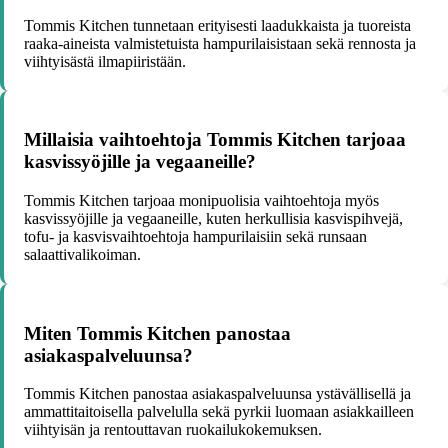
Tommis Kitchen tunnetaan erityisesti laadukkaista ja tuoreista
raaka-aineista valmistetuista hampurilaisistaan sekä rennosta ja
viihtyisästä ilmapiiristään.
Millaisia vaihtoehtoja Tommis Kitchen tarjoaa
kasvissyöjille ja vegaaneille?
Tommis Kitchen tarjoaa monipuolisia vaihtoehtoja myös
kasvissyöjille ja vegaaneille, kuten herkullisia kasvispihvejä,
tofu- ja kasvisvaihtoehtoja hampurilaisiin sekä runsaan
salaattivalikoiman.
Miten Tommis Kitchen panostaa
asiakaspalveluunsa?
Tommis Kitchen panostaa asiakaspalveluunsa ystävällisellä ja
ammattitaitoisella palvelulla sekä pyrkii luomaan asiakkailleen
viihtyisän ja rentouttavan ruokailukokemuksen.