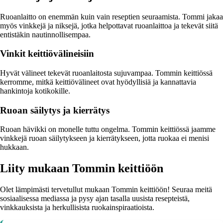
Ruoanlaitto on enemmän kuin vain reseptien seuraamista. Tommi jakaa
myös vinkkejä ja niksejä, jotka helpottavat ruoanlaittoa ja tekevät siitä
entistäkin nautinnollisempaa.
Vinkit keittiövälineisiin
Hyvät välineet tekevät ruoanlaitosta sujuvampaa. Tommin keittiössä
kerromme, mitkä keittiövälineet ovat hyödyllisiä ja kannattavia
hankintoja kotikokille.
Ruoan säilytys ja kierrätys
Ruoan hävikki on monelle tuttu ongelma. Tommin keittiössä jaamme
vinkkejä ruoan säilytykseen ja kierrätykseen, jotta ruokaa ei menisi
hukkaan.
Liity mukaan Tommin keittiöön
Olet lämpimästi tervetullut mukaan Tommin keittiöön! Seuraa meitä
sosiaalisessa mediassa ja pysy ajan tasalla uusista resepteistä,
vinkkauksista ja herkullisista ruokainspiraatioista.