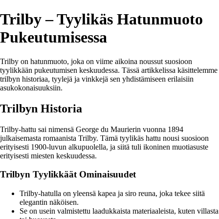
Trilby – Tyylikäs Hatunmuoto
Pukeutumisessa
Trilby on hatunmuoto, joka on viime aikoina noussut suosioon
tyylikkään pukeutumisen keskuudessa. Tässä artikkelissa käsittelemme
trilbyn historiaa, tyylejä ja vinkkejä sen yhdistämiseen erilaisiin
asukokonaisuuksiin.
Trilbyn Historia
Trilby-hattu sai nimensä George du Maurierin vuonna 1894
julkaisemasta romaanista Trilby. Tämä tyylikäs hattu nousi suosioon
erityisesti 1900-luvun alkupuolella, ja siitä tuli ikoninen muotiasuste
erityisesti miesten keskuudessa.
Trilbyn Tyylikkäät Ominaisuudet
Trilby-hatulla on yleensä kapea ja siro reuna, joka tekee siitä
elegantin näköisen.
Se on usein valmistettu laadukkaista materiaaleista, kuten villasta