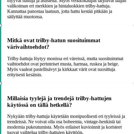
myyvät hattuja ja asusteita. Myös verkkokaupat tarjoavat laajan
valikoiman eri merkkien ja hintaluokkien trilby-hattuja.
Kannattaa panostaa laatuun, jotta hattu kestää pitkään ja
säilyttää muotonsa.
Mitkä ovat trilby-hatun suosituimmat
värivaihtoehdot?
Trilby-hattuja löytyy monissa eri väreissä, mutta suosituimmat
vaihtoehdot ovat perinteiset musta, harmaa, ruskea ja beige.
Myös vaaleat pastellisävyt ja kirkkaat värit ovat suosittuja
erityisesti kesäisin.
Millaisia tyylejä ja trendejä trilby-hattujen
käytössä on tällä hetkellä?
Nykyään trilby-hattuja käytetään monipuolisesti eri tyyleissä ja
trendeissä. Ne voivat olla osa boheemia, vintage-henkistä tai
modernia pukeutumista. Myös erilaiset kuvioinnit ja koristeet
tuovat vaihtelua trilby-hattujen käyttöön.