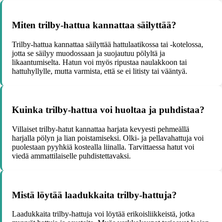
Miten trilby-hattua kannattaa säilyttää?
Trilby-hattua kannattaa säilyttää hattulaatikossa tai -kotelossa,
jotta se säilyy muodossaan ja suojautuu pölyltä ja
likaantumiselta. Hatun voi myös ripustaa naulakkoon tai
hattuhyllylle, mutta varmista, että se ei litisty tai vääntyä.
Kuinka trilby-hattua voi huoltaa ja puhdistaa?
Villaiset trilby-hatut kannattaa harjata kevyesti pehmeällä
harjalla pölyn ja lian poistamiseksi. Olki- ja pellavahattuja voi
puolestaan pyyhkiä kostealla liinalla. Tarvittaessa hatut voi
viedä ammattilaiselle puhdistettavaksi.
Mistä löytää laadukkaita trilby-hattuja?
Laadukkaita trilby-hattuja voi löytää erikoisliikkeistä, jotka