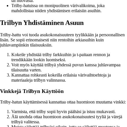
tai huovasta.
Trilby-hatuissa on monipuolinen värivalikoima, joka
mahdollistaa niiden yhdistämisen erilaisiin asuihin.
Trilbyn Yhdistäminen Asuun
Trilby-hattu voi tuoda asukokonaisuuteen tyylikkään ja persoonallisen
lisän. Se sopii erinomaisesti niin rentoihin arkiasuihin kuin
juhlavampiinkin tilaisuuksiin.
Kokeile yhdistää trilby farkkuihin ja t-paitaan rennon ja
trendikkään lookin luomiseksi.
Voit myös käyttää trilbyä yhdessä puvun kanssa juhlavampaa
tilaisuutta varten.
Kannattaa rohkeasti kokeilla erilaisia värivaihtoehtoja ja
materiaaleja trilbyn valinnassa.
Vinkkejä Trilbyn Käyttöön
Trilby-hatun käyttämisessä kannattaa ottaa huomioon muutama vinkki:
Varmista, että trilby sopii hyvin päähäsi ja istuu mukavasti.
Älä unohda ottaa huomioon asukokonaisuutesi tyyliä ja värejä
trilbyä valitessa.
Muista säilyttää trilbyäsi oikein, jotta se säilyttää muotonsa ja