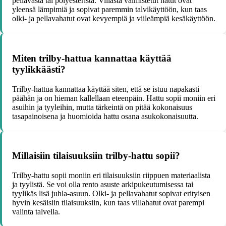
pellavasta tai polyesteristä. Villasta valmistetut hatut ovat
yleensä lämpimiä ja sopivat paremmin talvikäyttöön, kun taas
olki- ja pellavahatut ovat kevyempiä ja viileämpiä kesäkäyttöön.
Miten trilby-hattua kannattaa käyttää
tyylikkäästi?
Trilby-hattua kannattaa käyttää siten, että se istuu napakasti
päähän ja on hieman kallellaan eteenpäin. Hattu sopii moniin eri
asuihin ja tyyleihin, mutta tärkeintä on pitää kokonaisuus
tasapainoisena ja huomioida hattu osana asukokonaisuutta.
Millaisiin tilaisuuksiin trilby-hattu sopii?
Trilby-hattu sopii moniin eri tilaisuuksiin riippuen materiaalista
ja tyylistä. Se voi olla rento asuste arkipukeutumisessa tai
tyylikäs lisä juhla-asuun. Olki- ja pellavahatut sopivat erityisen
hyvin kesäisiin tilaisuuksiin, kun taas villahatut ovat parempi
valinta talvella.