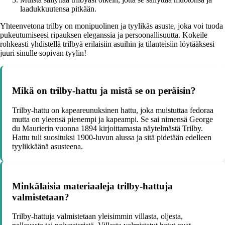
laadukkuutensa pitkään.
Yhteenvetona trilby on monipuolinen ja tyylikäs asuste, joka voi tuoda
pukeutumiseesi ripauksen eleganssia ja persoonallisuutta. Kokeile
rohkeasti yhdistellä trilbyä erilaisiin asuihin ja tilanteisiin löytääksesi
juuri sinulle sopivan tyylin!
Mikä on trilby-hattu ja mistä se on peräisin?
Trilby-hattu on kapeareunuksinen hattu, joka muistuttaa fedoraa
mutta on yleensä pienempi ja kapeampi. Se sai nimensä George
du Maurierin vuonna 1894 kirjoittamasta näytelmästä Trilby.
Hattu tuli suosituksi 1900-luvun alussa ja sitä pidetään edelleen
tyylikkäänä asusteena.
Minkälaisia materiaaleja trilby-hattuja
valmistetaan?
Trilby-hattuja valmistetaan yleisimmin villasta, oljesta,