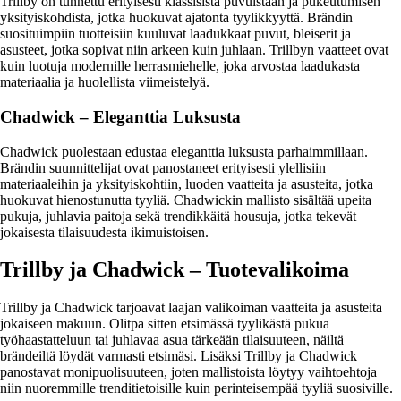
Trillby on tunnettu erityisesti klassisista puvuistaan ja pukeutumisen
yksityiskohdista, jotka huokuvat ajatonta tyylikkyyttä. Brändin
suosituimpiin tuotteisiin kuuluvat laadukkaat puvut, bleiserit ja
asusteet, jotka sopivat niin arkeen kuin juhlaan. Trillbyn vaatteet ovat
kuin luotuja modernille herrasmiehelle, joka arvostaa laadukasta
materiaalia ja huolellista viimeistelyä.
Chadwick – Eleganttia Luksusta
Chadwick puolestaan edustaa eleganttia luksusta parhaimmillaan.
Brändin suunnittelijat ovat panostaneet erityisesti ylellisiin
materiaaleihin ja yksityiskohtiin, luoden vaatteita ja asusteita, jotka
huokuvat hienostunutta tyyliä. Chadwickin mallisto sisältää upeita
pukuja, juhlavia paitoja sekä trendikkäitä housuja, jotka tekevät
jokaisesta tilaisuudesta ikimuistoisen.
Trillby ja Chadwick – Tuotevalikoima
Trillby ja Chadwick tarjoavat laajan valikoiman vaatteita ja asusteita
jokaiseen makuun. Olitpa sitten etsimässä tyylikästä pukua
työhaastatteluun tai juhlavaa asua tärkeään tilaisuuteen, näiltä
brändeiltä löydät varmasti etsimäsi. Lisäksi Trillby ja Chadwick
panostavat monipuolisuuteen, joten mallistoista löytyy vaihtoehtoja
niin nuoremmille trenditietoisille kuin perinteisempää tyyliä suosiville.