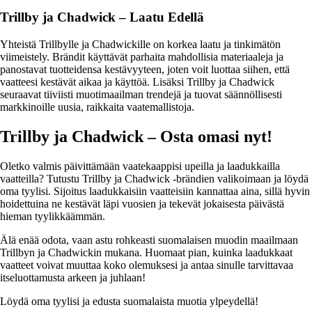
Trillby ja Chadwick – Laatu Edellä
Yhteistä Trillbylle ja Chadwickille on korkea laatu ja tinkimätön
viimeistely. Brändit käyttävät parhaita mahdollisia materiaaleja ja
panostavat tuotteidensa kestävyyteen, joten voit luottaa siihen, että
vaatteesi kestävät aikaa ja käyttöä. Lisäksi Trillby ja Chadwick
seuraavat tiiviisti muotimaailman trendejä ja tuovat säännöllisesti
markkinoille uusia, raikkaita vaatemallistoja.
Trillby ja Chadwick – Osta omasi nyt!
Oletko valmis päivittämään vaatekaappisi upeilla ja laadukkailla
vaatteilla? Tutustu Trillby ja Chadwick -brändien valikoimaan ja löydä
oma tyylisi. Sijoitus laadukkaisiin vaatteisiin kannattaa aina, sillä hyvin
hoidettuina ne kestävät läpi vuosien ja tekevät jokaisesta päivästä
hieman tyylikkäämmän.
Älä enää odota, vaan astu rohkeasti suomalaisen muodin maailmaan
Trillbyn ja Chadwickin mukana. Huomaat pian, kuinka laadukkaat
vaatteet voivat muuttaa koko olemuksesi ja antaa sinulle tarvittavaa
itseluottamusta arkeen ja juhlaan!
Löydä oma tyylisi ja edusta suomalaista muotia ylpeydellä!