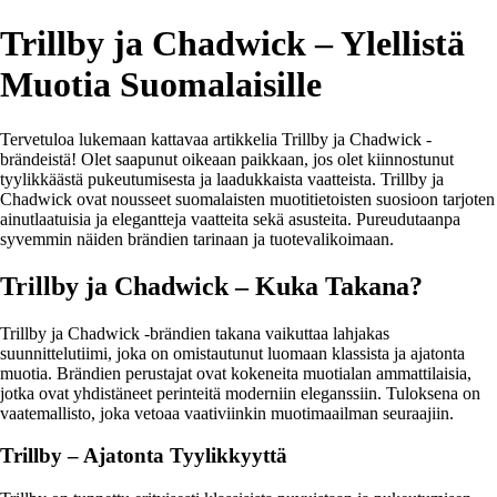
Trillby ja Chadwick – Ylellistä
Muotia Suomalaisille
Tervetuloa lukemaan kattavaa artikkelia Trillby ja Chadwick -
brändeistä! Olet saapunut oikeaan paikkaan, jos olet kiinnostunut
tyylikkäästä pukeutumisesta ja laadukkaista vaatteista. Trillby ja
Chadwick ovat nousseet suomalaisten muotitietoisten suosioon tarjoten
ainutlaatuisia ja elegantteja vaatteita sekä asusteita. Pureudutaanpa
syvemmin näiden brändien tarinaan ja tuotevalikoimaan.
Trillby ja Chadwick – Kuka Takana?
Trillby ja Chadwick -brändien takana vaikuttaa lahjakas
suunnittelutiimi, joka on omistautunut luomaan klassista ja ajatonta
muotia. Brändien perustajat ovat kokeneita muotialan ammattilaisia,
jotka ovat yhdistäneet perinteitä moderniin eleganssiin. Tuloksena on
vaatemallisto, joka vetoaa vaativiinkin muotimaailman seuraajiin.
Trillby – Ajatonta Tyylikkyyttä