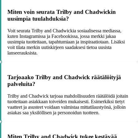
Miten voin seurata Trilby and Chadwickin
uusimpia tuulahduksia?
Voit seurata Trilby and Chadwickia sosiaalisessa mediassa,
kuten Instagramissa ja Facebookissa, jossa merkki jakaa
uusimpia tuotteitaan, tapahtumiaan ja inspiraatiotaan. Lisäksi
voit tilata merkin uutiskirjeen saadaksesi tietoa uusista
lanseerauksista.
Tarjoaako Trilby and Chadwick räätälöityjä
palveluita?
Trilby and Chadwick tarjoaa mahdollisuuden räätälöidä joitain
tuotteitaan asiakkaan toiveiden mukaisesti. Esimerkiksi tietyt
vaatteet ja asusteet voidaan valmistaa mittatilaustyönä, jolloin
asiakas saa yksilöllisen ja personoidun tuotteen.
Miten Trilby and Chadwick tukee kestävää