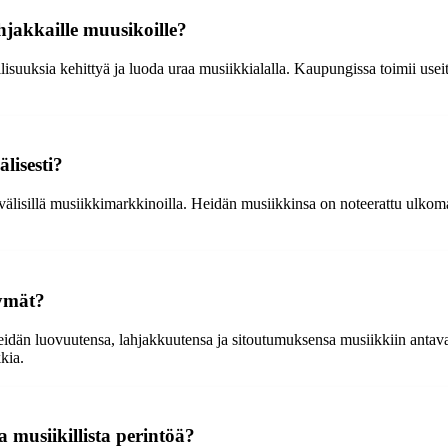
hjakkaille muusikoille?
lisuuksia kehittyä ja luoda uraa musiikkialalla. Kaupungissa toimii usei
lisesti?
välisillä musiikkimarkkinoilla. Heidän musiikkinsa on noteerattu ulkomail
kymät?
lä heidän luovuutensa, lahjakkuutensa ja sitoutumuksensa musiikkiin anta
kia.
a musiikillista perintöä?