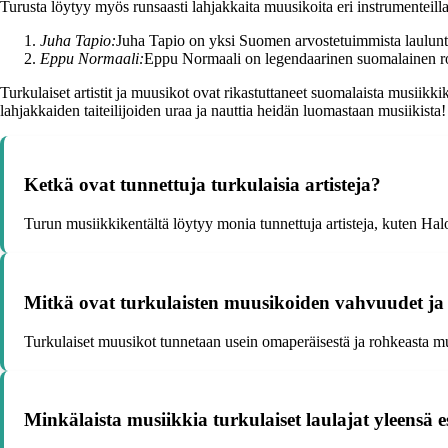
Turusta löytyy myös runsaasti lahjakkaita muusikoita eri instrumenteill
Juha Tapio:
Juha Tapio on yksi Suomen arvostetuimmista lauluntek
Eppu Normaali:
Eppu Normaali on legendaarinen suomalainen roc
Turkulaiset artistit ja muusikot ovat rikastuttaneet suomalaista musiikki
lahjakkaiden taiteilijoiden uraa ja nauttia heidän luomastaan musiikista!
Ketkä ovat tunnettuja turkulaisia artisteja?
Turun musiikkikentältä löytyy monia tunnettuja artisteja, kuten Ha
Mitkä ovat turkulaisten muusikoiden vahvuudet ja e
Turkulaiset muusikot tunnetaan usein omaperäisestä ja rohkeasta musi
Minkälaista musiikkia turkulaiset laulajat yleensä e