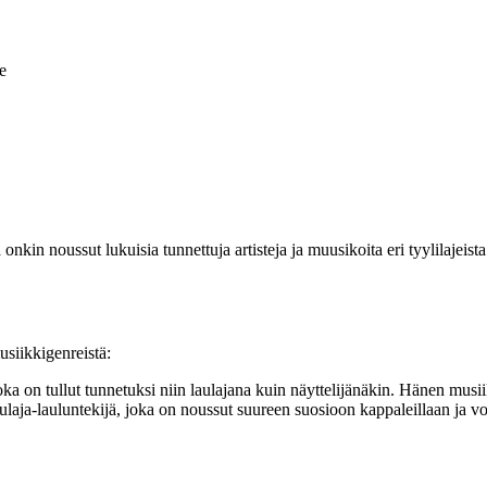
e
nkin noussut lukuisia tunnettuja artisteja ja muusikoita eri tyylilajeist
musiikkigenreistä:
ka on tullut tunnetuksi niin laulajana kuin näyttelijänäkin. Hänen mu
aja-lauluntekijä, joka on noussut suureen suosioon kappaleillaan ja vo