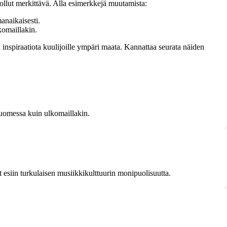
ollut merkittävä. Alla esimerkkejä muutamista:
anaikaisesti.
komaillakin.
ja inspiraatiota kuulijoille ympäri maata. Kannattaa seurata näiden
Suomessa kuin ulkomaillakin.
t esiin turkulaisen musiikkikulttuurin monipuolisuutta.