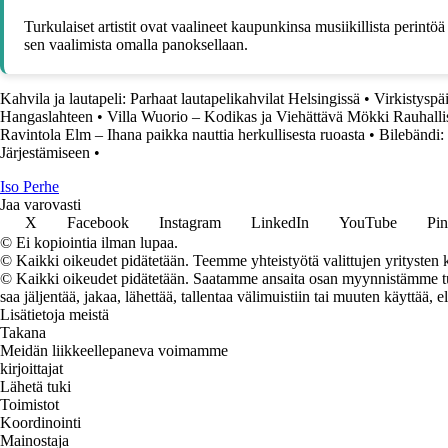
Turkulaiset artistit ovat vaalineet kaupunkinsa musiikillista perintöä
sen vaalimista omalla panoksellaan.
Kahvila ja lautapeli: Parhaat lautapelikahvilat Helsingissä
•
Virkistyspäi
Hangaslahteen
•
Villa Wuorio – Kodikas ja Viehättävä Mökki Rauhalli
Ravintola Elm – Ihana paikka nauttia herkullisesta ruoasta
•
Bilebändi:
Järjestämiseen
•
I
so
P
erhe
Jaa varovasti
X
Facebook
Instagram
LinkedIn
YouTube
Pin
© Ei kopiointia ilman lupaa.
© Kaikki oikeudet pidätetään. Teemme yhteistyötä valittujen yritysten k
© Kaikki oikeudet pidätetään. Saatamme ansaita osan myynnistämme tuot
saa jäljentää, jakaa, lähettää, tallentaa välimuistiin tai muuten käyttää, e
Lisätietoja meistä
Takana
Meidän liikkeellepaneva voimamme
kirjoittajat
Lähetä tuki
Toimistot
Koordinointi
Mainostaja