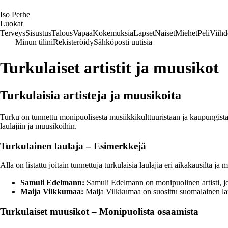
I
so
P
erhe
Luokat
Terveys
Sisustus
Talous
Vapaa
Kokemuksia
Lapset
Naiset
Miehet
Peli
Viihd
Minun tilini
Rekisteröidy
Sähköposti uutisia
Turkulaiset artistit ja muusikot
Turkulaisia artisteja ja muusikoita
Turku on tunnettu monipuolisesta musiikkikulttuuristaan ja kaupungista o
laulajiin ja muusikoihin.
Turkulainen laulaja – Esimerkkejä
Alla on listattu joitain tunnettuja turkulaisia laulajia eri aikakausilta ja 
Samuli Edelmann:
Samuli Edelmann on monipuolinen artisti, jo
Maija Vilkkumaa:
Maija Vilkkumaa on suosittu suomalainen laul
Turkulaiset muusikot – Monipuolista osaamista