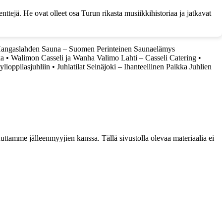
enttejä. He ovat olleet osa Turun rikasta musiikkihistoriaa ja jatkavat
angaslahden Sauna – Suomen Perinteinen Saunaelämys
ka
•
Walimon Casseli ja Wanha Valimo Lahti – Casseli Catering
•
ylioppilasjuhliin
•
Juhlatilat Seinäjoki – Ihanteellinen Paikka Juhlien
ttamme jälleenmyyjien kanssa. Tällä sivustolla olevaa materiaalia ei