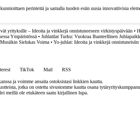
 kunnioittaen perinteitä ja samalla tuoden esiin uusia innovatiivisia elem
vät yrityksille – Ideoita ja vinkkejä onnistuneeseen virkistyspäivään
•
H
sessa Ympäristössä
•
Juhlatilat Turku: Vuokraa Ihanteellinen Juhlapaik
 Musiikin Sielukas Voima
•
Yo-juhlat: Ideoita ja vinkkejä onnistuneisiin 
terest
TikTok
Mail
RSS
anssa ja voimme ansaita ostoksistasi linkkien kautta.
teista, jotka on ostettu sivustomme kautta osana tytäryrityskumppanuu
llei meillä ole etukäteen saatu kirjallinen lupa.