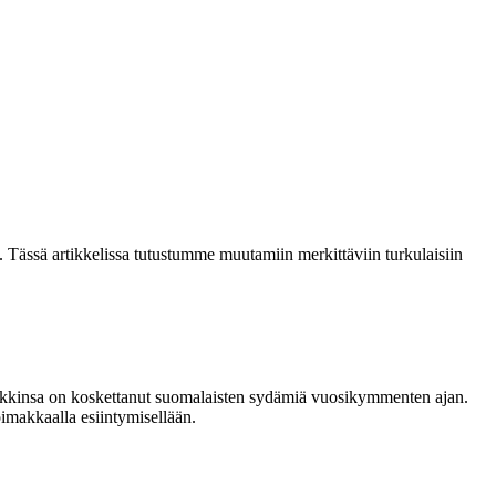
a. Tässä artikkelissa tutustumme muutamiin merkittäviin turkulaisiin
siikkinsa on koskettanut suomalaisten sydämiä vuosikymmenten ajan.
imakkaalla esiintymisellään.