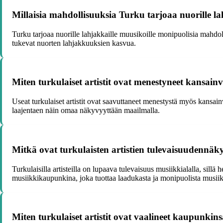
Millaisia mahdollisuuksia Turku tarjoaa nuorille la
Turku tarjoaa nuorille lahjakkaille muusikoille monipuolisia mahdol
tukevat nuorten lahjakkuuksien kasvua.
Miten turkulaiset artistit ovat menestyneet kansainvä
Useat turkulaiset artistit ovat saavuttaneet menestystä myös kansain
laajentaen näin omaa näkyvyyttään maailmalla.
Mitkä ovat turkulaisten artistien tulevaisuudennä
Turkulaisilla artisteilla on lupaava tulevaisuus musiikkialalla, sil
musiikkikaupunkina, joka tuottaa laadukasta ja monipuolista musiik
Miten turkulaiset artistit ovat vaalineet kaupunkins