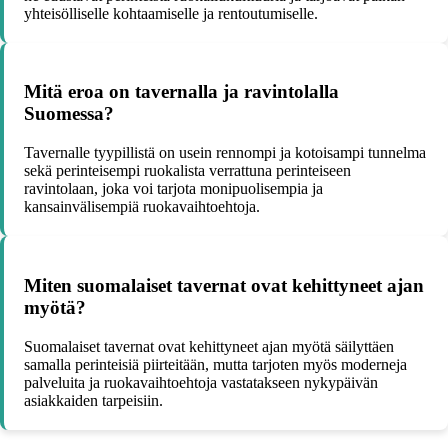
yhteisölliselle kohtaamiselle ja rentoutumiselle.
Mitä eroa on tavernalla ja ravintolalla
Suomessa?
Tavernalle tyypillistä on usein rennompi ja kotoisampi tunnelma
sekä perinteisempi ruokalista verrattuna perinteiseen
ravintolaan, joka voi tarjota monipuolisempia ja
kansainvälisempiä ruokavaihtoehtoja.
Miten suomalaiset tavernat ovat kehittyneet ajan
myötä?
Suomalaiset tavernat ovat kehittyneet ajan myötä säilyttäen
samalla perinteisiä piirteitään, mutta tarjoten myös moderneja
palveluita ja ruokavaihtoehtoja vastatakseen nykypäivän
asiakkaiden tarpeisiin.