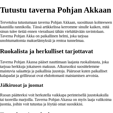
Tutustu taverna Pohjan Akkaan
Tervetuloa tutustumaan taverna Pohjan Akkaan, suosittuun kohteeseen
kauniilla rannikolla. Tässä artikkelissa kerromme sinulle kaiken, mitä
sinun tulee tietää ennen vierailuasi tähän viehättävään ravintolaan.
Taverna Pohjan Akka on paikallinen helmi, joka tarjoaa
unohtumattomia makuelämyksiä ja rentoa tunnelmaa.
Ruokalista ja herkulliset tarjottavat
Taverna Pohjan Akassa pääset nauttimaan laajasta ruokalistasta, joka
tarjoaa herkkuja jokaiseen makuun. Alkuruoiksi suosittelemme
maistuvia salaatteja ja paikallisia juustoja. Pääruoat kuten paikalliset
kalapadat ja grilliruoat ovat ehdottomasti maistamisen arvoisia.
Jälkiruoat ja juomat
Ruoan päätteeksi voit herkutella vaikkapa perinteisellä juustokakulla
tai tuoreilla marjoilla. Taverna Pohjan Akassa on myös laaja valikoima
juomia, joihin voit tutustua ja löytää omat suosikkisi.