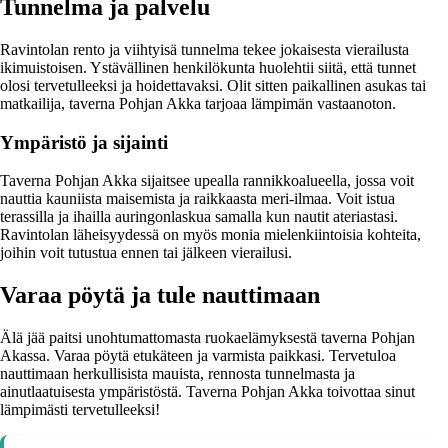
Tunnelma ja palvelu
Ravintolan rento ja viihtyisä tunnelma tekee jokaisesta vierailusta
ikimuistoisen. Ystävällinen henkilökunta huolehtii siitä, että tunnet
olosi tervetulleeksi ja hoidettavaksi. Olit sitten paikallinen asukas tai
matkailija, taverna Pohjan Akka tarjoaa lämpimän vastaanoton.
Ympäristö ja sijainti
Taverna Pohjan Akka sijaitsee upealla rannikkoalueella, jossa voit
nauttia kauniista maisemista ja raikkaasta meri-ilmaa. Voit istua
terassilla ja ihailla auringonlaskua samalla kun nautit ateriastasi.
Ravintolan läheisyydessä on myös monia mielenkiintoisia kohteita,
joihin voit tutustua ennen tai jälkeen vierailusi.
Varaa pöytä ja tule nauttimaan
Älä jää paitsi unohtumattomasta ruokaelämyksestä taverna Pohjan
Akassa. Varaa pöytä etukäteen ja varmista paikkasi. Tervetuloa
nauttimaan herkullisista mauista, rennosta tunnelmasta ja
ainutlaatuisesta ympäristöstä. Taverna Pohjan Akka toivottaa sinut
lämpimästi tervetulleeksi!