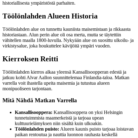
historiallisesta ympäristöstä parhaiten.
Töölönlahden Alueen Historia
Töölönlahden alue on tunnettu kauniista maisemistaan ja rikkaasta
historiastaan. Alun perin alue oli osa merta, mutta se täytettiin
vähitellen maalla 1800-luvulla. Nykyään alue on suosittu ulkoilu- ja
virkistysalue, joka houkuttelee kävijöitä ympäri vuoden.
Kierroksen Reitti
Töölönlahden kierros alkaa yleensä Kansallisoopperan edestä ja
jatkuu kohti Alvar Aallon suunnittelemaa Finlandia-taloa. Matkan
varrella voit ihastella upeita maisemia ja tutustua alueen
monipuoliseen tarjontaan.
Mitä Nähdä Matkan Varrella
Kansallisooppera:
Kansallisooppera on yksi Helsingin
tunnetuimmista maamerkeistä ja tarjoaa upean
kulttuurielämyksen niin sisältä kuin ulkoakin.
Töölönlahden puisto:
Alueen kaunis puisto tarjoaa loistavan
paikan rentoutua ja nauttia luonnon rauhasta keskellä