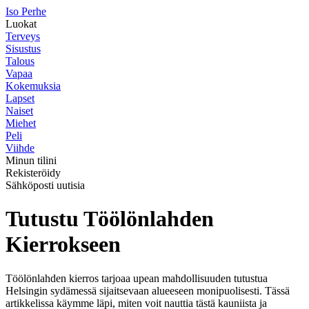
I
so
P
erhe
Luokat
Terveys
Sisustus
Talous
Vapaa
Kokemuksia
Lapset
Naiset
Miehet
Peli
Viihde
Minun tilini
Rekisteröidy
Sähköposti uutisia
Tutustu Töölönlahden
Kierrokseen
Töölönlahden kierros tarjoaa upean mahdollisuuden tutustua
Helsingin sydämessä sijaitsevaan alueeseen monipuolisesti. Tässä
artikkelissa käymme läpi, miten voit nauttia tästä kauniista ja