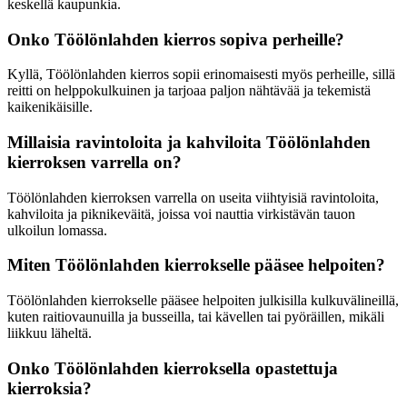
keskellä kaupunkia.
Onko Töölönlahden kierros sopiva perheille?
Kyllä, Töölönlahden kierros sopii erinomaisesti myös perheille, sillä
reitti on helppokulkuinen ja tarjoaa paljon nähtävää ja tekemistä
kaikenikäisille.
Millaisia ravintoloita ja kahviloita Töölönlahden
kierroksen varrella on?
Töölönlahden kierroksen varrella on useita viihtyisiä ravintoloita,
kahviloita ja piknikeväitä, joissa voi nauttia virkistävän tauon
ulkoilun lomassa.
Miten Töölönlahden kierrokselle pääsee helpoiten?
Töölönlahden kierrokselle pääsee helpoiten julkisilla kulkuvälineillä,
kuten raitiovaunuilla ja busseilla, tai kävellen tai pyöräillen, mikäli
liikkuu läheltä.
Onko Töölönlahden kierroksella opastettuja
kierroksia?