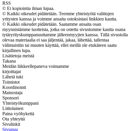
RSS
© Ei kopiointia ilman lupaa.
© Kaikki oikeudet pidätetään. Teemme yhteistyötä valittujen
yritysten kanssa ja voimme ansaita ostoksistasi linkkien kautta.
© Kaikki oikeudet pidätetään. Saatamme ansaita osan
myynnistämme tuotteista, jotka on ostettu sivustomme kautta osana
tytäryrityskumppanuuttamme jälleenmyyjien kanssa. Tällä sivustolla
olevaa materiaalia ei saa jäljentää, jakaa, lähettää, tallentaa
välimuistiin tai muuten käyttää, ellei meillä ole etukäteen saatu
kirjallinen lupa.
Lisätietoja meistä
Takana
Meidän liikkeellepaneva voimamme
kirjoittajat
Lähetä tuki
Toimistot
Koordinointi
Mainostaja
Sponsori
Yhteistyökumppani
Liittolainen
Paina vyöhykettä
Ota yhteyttä
Sivulinkit
Sivupuu