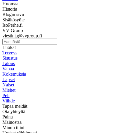
Huomaa
Historia
Blogin sivu
Sisältösyöte
IsoPerhe.fi
VV Group
viestinta@vvgroup.fi
Luokat
Terveys
Sisustus
Talous
Vapaa
Kokemuksia
Lapset
Naiset
Miehet
Peli
Viihde
Tapaa meidät
Ota yhteyttä
Paina
Mainostaa
Minun tilini
Uutiset sähköposti