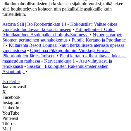
ulkoilumahdollisuuksien ja keskeisen sijainnin vuoksi, mikä tekee
siitä houkuttelevan kohteen niin paikallisille asukkaille kuin
turisteillekin.
Astoria Sali | Iso Roobertinkatu 14
•
Kokoustilat: Valitse oikea
ympäristö tuottavaan kokoustamiseen
•
Yrttipellontie 1 Oulu:
Ainutlaatuinen Asuinpaikka Pohjois-Suomessa
•
Nybergs varpet:
Suomen perinteinen saunakokemus
•
Puotila Kartano ja Puotilantie
7
•
Kultaranta Resort Lounas: Nauti herkullisesta ateriasta upeassa
ympäristössä
•
Ohjelmaa Pikkujouluihin: Vinkkejä Firman
Pikkujoulujen Järjestämiseen
•
Pieni kartano – Ihastuttavaa luksusta
maaseudun rauhassa
•
Karvaamokuja 1 – Asu viihtyisästi ja
tehokkaasti
•
Saseka – Ekologisten Rakennusmateriaalien
Asiantuntija
•
I
so
P
erhe
Jaa varovasti
X
Facebook
Instagram
LinkedIn
YouTube
Pinterest
TikTok
Mail