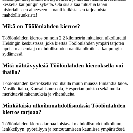
keskellä kaupungin sykettä. Ota siis aikaa tutustua tähän
historialliseen alueeseen ja nauti kaikista sen tarjoamista
mahdollisuuksista!
Mikä on Töölönlahden kierros?
Töölönlahden kierros on noin 2,2 kilometrin mittainen ulkoilureitti
Helsingin keskustassa, joka kiertää Töölönlahden ympäri tarjoten
upeita maisemia ja mahdollisuuden nauttia ulkoilusta kaupungin
sydämessä.
Mitä nähtävyyksiä Töölönlahden kierroksella voi
ihailla?
Töölönlahden kierroksella voi ihailla muun muassa Finlandia-taloa,
Musiikkitaloa, Kansallismuseota, Hesperian puistoa sekä muita
merkittäviä rakennuksia ja viheralueita.
Minkälaisia ulkoilumahdollisuuksia Töölönlahden
kierros tarjoaa?
Töölönlahden kierros tarjoaa loistavat mahdollisuudet ulkoiluun,
lenkkeilyyn, pyöräilyyn ja rentoutumiseen kauniissa ympäristössä