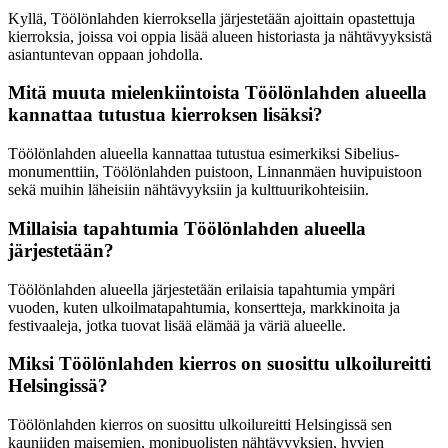
Kyllä, Töölönlahden kierroksella järjestetään ajoittain opastettuja
kierroksia, joissa voi oppia lisää alueen historiasta ja nähtävyyksistä
asiantuntevan oppaan johdolla.
Mitä muuta mielenkiintoista Töölönlahden alueella
kannattaa tutustua kierroksen lisäksi?
Töölönlahden alueella kannattaa tutustua esimerkiksi Sibelius-
monumenttiin, Töölönlahden puistoon, Linnanmäen huvipuistoon
sekä muihin läheisiin nähtävyyksiin ja kulttuurikohteisiin.
Millaisia tapahtumia Töölönlahden alueella
järjestetään?
Töölönlahden alueella järjestetään erilaisia tapahtumia ympäri
vuoden, kuten ulkoilmatapahtumia, konsertteja, markkinoita ja
festivaaleja, jotka tuovat lisää elämää ja väriä alueelle.
Miksi Töölönlahden kierros on suosittu ulkoilureitti
Helsingissä?
Töölönlahden kierros on suosittu ulkoilureitti Helsingissä sen
kauniiden maisemien, monipuolisten nähtävyyksien, hyvien