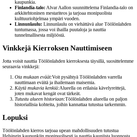
kaupunkia.
Finlandia-talo:
Alvar Aallon suunnittelema Finlandia-talo on
arkkitehtoninen mestariteos ja tarjoaa monipuolista
kulttuuriohjelmaa ympäri vuoden.
Linnunlaulu:
Linnunlaulu on viehättävä alue Töölönlahden
tuntumassa, jossa voi ihailla puutaloja ja nauttia
tunnelmallisesta miljööstä.
Vinkkejä Kierroksen Nauttimiseen
Jotta voisit nauttia Töölönlahden kierroksesta täysillä, suosittelemme
seuraavia vinkkejä:
Ota mukaan eväät:
Voit pysähtyä Töölönlahden varrella
nauttimaan eväitä ja ihailemaan maisemia.
Käytä mukavia kenkiä:
Alueella on erilaisia kävelyreittejä,
joten mukavat kengät ovat tärkeät.
Tutustu alueen historiaan:
Töölönlahden alueella on paljon
historiallisia kohteita, joihin kannattaa tutustua tarkemmin.
Lopuksi
Töölönlahden kierros tarjoaa upean mahdollisuuden tutustua
Helsingin kaupunkiin monipuolisesti ja nauttia kauniista luonnosta