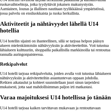
ruokavaihtoehtoja, jotka tyydyttävät jokaisen makunystyrän.
Aamiainen, lounas ja illallinen nautitaan tyylikkäässä ympäristössä,
jossa palvelu on ensiluokkaista ja ruoka herkullista.
Aktiviteetit ja nähtävyydet lähellä U14
hotellia
U14 hotellin sijainti on ihanteellinen, sillä se tarjoaa helpon pääsyn
alueen mielenkiintoisiin nähtävyyksiin ja aktiviteetteihin. Voit tutustua
lähialueen kulttuuriin, shoppailla paikallisilla markkinoilla tai rentoutua
rannalla auringonpaisteessa.
Retkipalvelut
U14 hotelli tarjoaa retkipalveluita, joiden avulla voit tutustua lähialueen
nähtävyyksiin ja aktiviteetteihin asiantuntevan oppaan johdolla.
Retkien aikataulut ja kohteet suunnitellaan juuri sinun tarpeidesi
mukaisesti, jotta saat mahdollisimman paljon irti matkastasi.
Varaa majoituksesi U14 hotellissa jo tänään
U14 hotelli tarjoaa kaiken tarvittavan mukavaan ja rentouttavaan