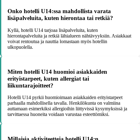
Onko hotelli U14:ssa mahdollista varata
lisäpalveluita, kuten hierontaa tai retkiä?
Kyllä, hotelli U14 tarjoaa lisäpalveluita, kuten
hierontapalveluita ja retkiä lähialueen nähtävyyksiin. Asiakkaat
voivat rentoutua ja nauttia lomastaan myös hotellin
ulkopuolella.
Miten hotelli U14 huomioi asiakkaiden
erityistarpeet, kuten allergiat tai
liikuntarajoitteet?
Hotelli U14 pyrkii huomioimaan asiakkaiden erityistarpeet
parhaalla mahdollisella tavalla. Henkilökunta on valmiina
auttamaan esimerkiksi allergioihin liittyvissä kysymyksissä ja
tarvittaessa huoneita voidaan varustaa esteettömiksi.
Millaisia aktiviteetteja hotelli U14:n