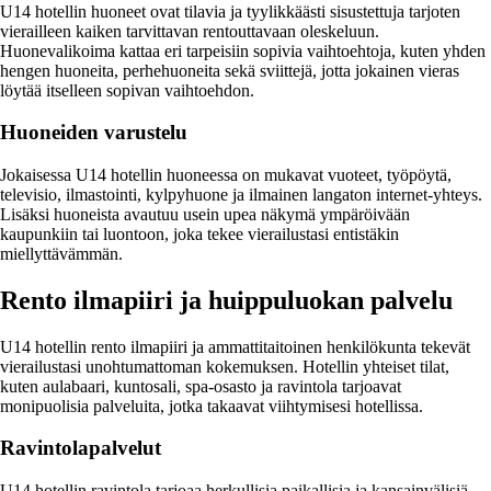
U14 hotellin huoneet ovat tilavia ja tyylikkäästi sisustettuja tarjoten
vierailleen kaiken tarvittavan rentouttavaan oleskeluun.
Huonevalikoima kattaa eri tarpeisiin sopivia vaihtoehtoja, kuten yhden
hengen huoneita, perhehuoneita sekä sviittejä, jotta jokainen vieras
löytää itselleen sopivan vaihtoehdon.
Huoneiden varustelu
Jokaisessa U14 hotellin huoneessa on mukavat vuoteet, työpöytä,
televisio, ilmastointi, kylpyhuone ja ilmainen langaton internet-yhteys.
Lisäksi huoneista avautuu usein upea näkymä ympäröivään
kaupunkiin tai luontoon, joka tekee vierailustasi entistäkin
miellyttävämmän.
Rento ilmapiiri ja huippuluokan palvelu
U14 hotellin rento ilmapiiri ja ammattitaitoinen henkilökunta tekevät
vierailustasi unohtumattoman kokemuksen. Hotellin yhteiset tilat,
kuten aulabaari, kuntosali, spa-osasto ja ravintola tarjoavat
monipuolisia palveluita, jotka takaavat viihtymisesi hotellissa.
Ravintolapalvelut
U14 hotellin ravintola tarjoaa herkullisia paikallisia ja kansainvälisiä