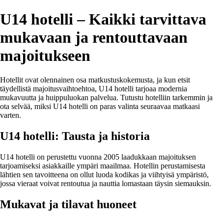
U14 hotelli – Kaikki tarvittava
mukavaan ja rentouttavaan
majoitukseen
Hotellit ovat olennainen osa matkustuskokemusta, ja kun etsit
täydellistä majoitusvaihtoehtoa, U14 hotelli tarjoaa modernia
mukavuutta ja huippuluokan palvelua. Tutustu hotelliin tarkemmin ja
ota selvää, miksi U14 hotelli on paras valinta seuraavaa matkaasi
varten.
U14 hotelli: Tausta ja historia
U14 hotelli on perustettu vuonna 2005 laadukkaan majoituksen
tarjoamiseksi asiakkaille ympäri maailmaa. Hotellin perustamisesta
lähtien sen tavoitteena on ollut luoda kodikas ja viihtyisä ympäristö,
jossa vieraat voivat rentoutua ja nauttia lomastaan täysin siemauksin.
Mukavat ja tilavat huoneet