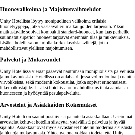
Huonevalikoima ja Majoitusvaihtoehdot
Unity Hotellista löytyy monipuolinen valikoima erilaisia
huonetyyppejä, jotka vastaavat eri matkailijoiden tarpeisiin. Yksin
matkustaville sopivat kompaktit standard-huoneet, kun taas perheille
suunnatut superior-huoneet tarjoavat enemmän tilaa ja mukavuuksia.
Lisäksi hotellissa on tarjolla korkeatasoisia sviittejä, jotka
mahdollistavat ylellisen majoittumisen.
Palvelut ja Mukavuudet
Unity Hotellissa vieraat pääsevät nauttimaan monipuolisista palveluista
ja mukavuuksista. Hotellissa on aulabaari, jossa voi rentoutua ja nauttia
virvokkeista, sekä modernit kokoustilat, jotka sopivat erinomaisesti
liikematkustajille. Lisäksi hotellissa on mahdollisuus tilata aamiaista
huoneeseen ja hyödyntää pesulapalveluita.
Arvostelut ja Asiakkaiden Kokemukset
Unity Hotelli on saanut positiivista palautetta asiakkailtaan. Useimmat
arvostelut kehuvat hotellin siisteyttä, ystävällistä palvelua ja hyvää
sijaintia. Asiakkaat ovat myös arvostaneet hotellin modernia sisustusta
ja hienoja mukavuuksia. Yhteenvetona voidaan todeta, että Unity