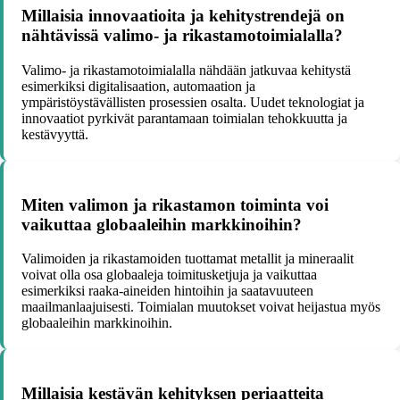
Millaisia innovaatioita ja kehitystrendejä on
nähtävissä valimo- ja rikastamotoimialalla?
Valimo- ja rikastamotoimialalla nähdään jatkuvaa kehitystä
esimerkiksi digitalisaation, automaation ja
ympäristöystävällisten prosessien osalta. Uudet teknologiat ja
innovaatiot pyrkivät parantamaan toimialan tehokkuutta ja
kestävyyttä.
Miten valimon ja rikastamon toiminta voi
vaikuttaa globaaleihin markkinoihin?
Valimoiden ja rikastamoiden tuottamat metallit ja mineraalit
voivat olla osa globaaleja toimitusketjuja ja vaikuttaa
esimerkiksi raaka-aineiden hintoihin ja saatavuuteen
maailmanlaajuisesti. Toimialan muutokset voivat heijastua myös
globaaleihin markkinoihin.
Millaisia kestävän kehityksen periaatteita