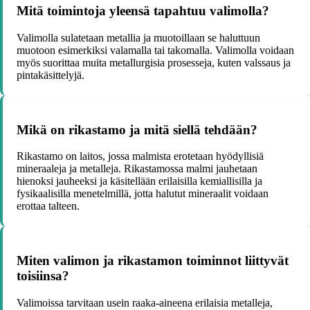
Mitä toimintoja yleensä tapahtuu valimolla?
Valimolla sulatetaan metallia ja muotoillaan se haluttuun
muotoon esimerkiksi valamalla tai takomalla. Valimolla voidaan
myös suorittaa muita metallurgisia prosesseja, kuten valssaus ja
pintakäsittelyjä.
Mikä on rikastamo ja mitä siellä tehdään?
Rikastamo on laitos, jossa malmista erotetaan hyödyllisiä
mineraaleja ja metalleja. Rikastamossa malmi jauhetaan
hienoksi jauheeksi ja käsitellään erilaisilla kemiallisilla ja
fysikaalisilla menetelmillä, jotta halutut mineraalit voidaan
erottaa talteen.
Miten valimon ja rikastamon toiminnot liittyvät
toisiinsa?
Valimoissa tarvitaan usein raaka-aineena erilaisia metalleja,