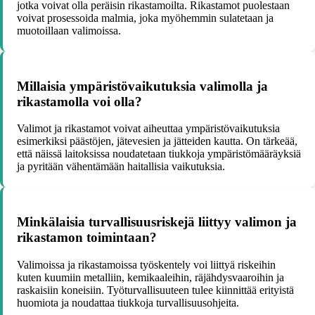
jotka voivat olla peräisin rikastamoilta. Rikastamot puolestaan
voivat prosessoida malmia, joka myöhemmin sulatetaan ja
muotoillaan valimoissa.
Millaisia ympäristövaikutuksia valimolla ja
rikastamolla voi olla?
Valimot ja rikastamot voivat aiheuttaa ympäristövaikutuksia
esimerkiksi päästöjen, jätevesien ja jätteiden kautta. On tärkeää,
että näissä laitoksissa noudatetaan tiukkoja ympäristömääräyksiä
ja pyritään vähentämään haitallisia vaikutuksia.
Minkälaisia turvallisuusriskejä liittyy valimon ja
rikastamon toimintaan?
Valimoissa ja rikastamoissa työskentely voi liittyä riskeihin
kuten kuumiin metalliin, kemikaaleihin, räjähdysvaaroihin ja
raskaisiin koneisiin. Työturvallisuuteen tulee kiinnittää erityistä
huomiota ja noudattaa tiukkoja turvallisuusohjeita.