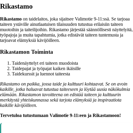
Rikastamo
Rikastamo
on taidelaitos, joka sijaitsee Valimotie 9-11:ssä. Se tarjoaa
taiteen ystäville ainutlaatuisen tilaisuuden tutustua erilaisiin taiteen
muotoihin ja taiteilijoihin. Rikastamo järjestää säännöllisesti näyttelyitä,
työpajoja ja muita tapahtumia, jotka edistävät taiteen tuntemusta ja
tarjoavat elämyksiä kävijöilleen.
Rikastamon Toiminta
Taidenäyttelyt eri taiteen muodoista
Taidepajat ja työpajat kaiken ikäisille
Taidekurssit ja luennot taiteesta
Rikastamo on paikka, jossa taide ja kulttuuri kohtaavat. Se on avoin
kaikille, jotka haluavat tutustua taiteeseen ja löytää uusia näkökulmia
elämään. Rikastamon tavoitteena on edistää taiteen ja kulttuurin
merkitystä yhteiskunnassa sekä tarjota elämyksiä ja inspiraatiota
kaikille kävijöilleen.
Tervetuloa tutustumaan Valimotie 9-11:een ja Rikastamoon!