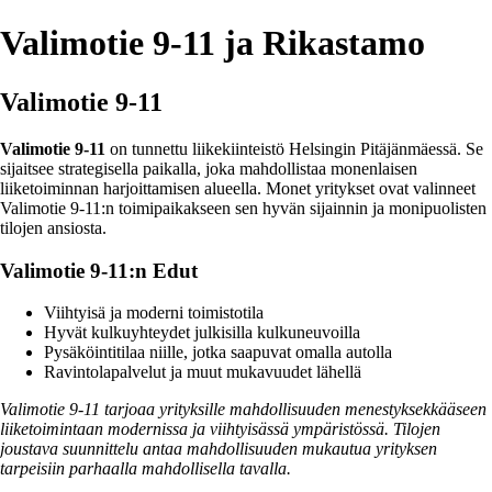
Valimotie 9-11 ja Rikastamo
Valimotie 9-11
Valimotie 9-11
on tunnettu liikekiinteistö Helsingin Pitäjänmäessä. Se
sijaitsee strategisella paikalla, joka mahdollistaa monenlaisen
liiketoiminnan harjoittamisen alueella. Monet yritykset ovat valinneet
Valimotie 9-11:n toimipaikakseen sen hyvän sijainnin ja monipuolisten
tilojen ansiosta.
Valimotie 9-11:n Edut
Viihtyisä ja moderni toimistotila
Hyvät kulkuyhteydet julkisilla kulkuneuvoilla
Pysäköintitilaa niille, jotka saapuvat omalla autolla
Ravintolapalvelut ja muut mukavuudet lähellä
Valimotie 9-11 tarjoaa yrityksille mahdollisuuden menestyksekkääseen
liiketoimintaan modernissa ja viihtyisässä ympäristössä. Tilojen
joustava suunnittelu antaa mahdollisuuden mukautua yrityksen
tarpeisiin parhaalla mahdollisella tavalla.