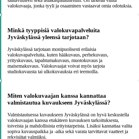
saatavuuteen sekä asiakaspalautteisiin. On tärkeää valita
valokuvaaja, jonka tyyli ja osaaminen vastaavat omia odotuksia.
Minkä tyyppisiä valokuvapalveluita
Jyväskylässä yleensä tarjotaan?
Jyväskylässä tarjotaan monipuolisesti erilaisia
valokuvapalveluita, kuten hääkuvaus, perhekuvaus,
yrityskuvaus, tapahtumakuvaus, muotokuvaus ja
maisemakuvaus. Valokuvaajat voivat myös tarjota
studiokuvausta tai ulkokuvauksia eri teemoilla.
Miten valokuvaajan kanssa kannattaa
valmistautua kuvaukseen Jyväskylässä?
Valmistautuessa kuvaukseen Jyväskylässä on hyvä keskustella
valokuvaajan kanssa etukäteen kuvauksen tarkoituksesta,
toiveista ja mahdollisista erityistarpeista. Lisäksi kannattaa valita
sopiva kuvauspaikka ja -aika sekä varata tarvittavat vaatteet ja
rekvisiitat valmiiksi.