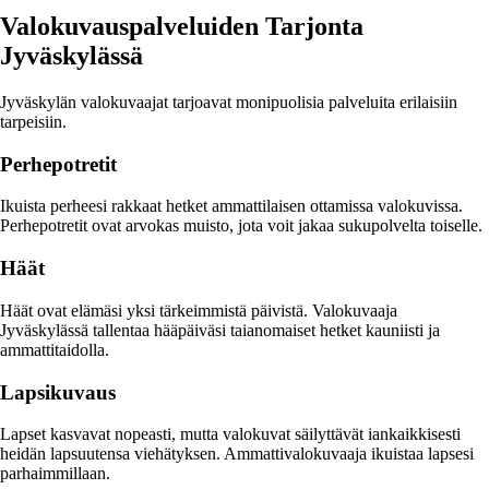
Valokuvauspalveluiden Tarjonta
Jyväskylässä
Jyväskylän valokuvaajat tarjoavat monipuolisia palveluita erilaisiin
tarpeisiin.
Perhepotretit
Ikuista perheesi rakkaat hetket ammattilaisen ottamissa valokuvissa.
Perhepotretit ovat arvokas muisto, jota voit jakaa sukupolvelta toiselle.
Häät
Häät ovat elämäsi yksi tärkeimmistä päivistä. Valokuvaaja
Jyväskylässä tallentaa hääpäiväsi taianomaiset hetket kauniisti ja
ammattitaidolla.
Lapsikuvaus
Lapset kasvavat nopeasti, mutta valokuvat säilyttävät iankaikkisesti
heidän lapsuutensa viehätyksen. Ammattivalokuvaaja ikuistaa lapsesi
parhaimmillaan.