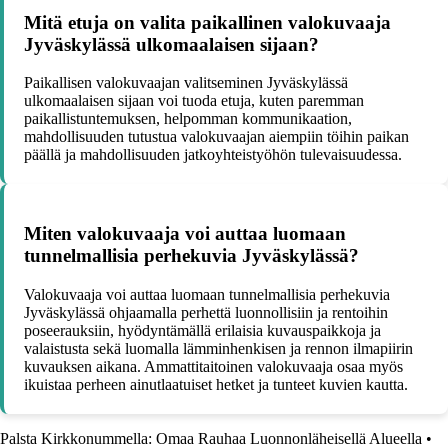
Mitä etuja on valita paikallinen valokuvaaja
Jyväskylässä ulkomaalaisen sijaan?
Paikallisen valokuvaajan valitseminen Jyväskylässä
ulkomaalaisen sijaan voi tuoda etuja, kuten paremman
paikallistuntemuksen, helpomman kommunikaation,
mahdollisuuden tutustua valokuvaajan aiempiin töihin paikan
päällä ja mahdollisuuden jatkoyhteistyöhön tulevaisuudessa.
Miten valokuvaaja voi auttaa luomaan
tunnelmallisia perhekuvia Jyväskylässä?
Valokuvaaja voi auttaa luomaan tunnelmallisia perhekuvia
Jyväskylässä ohjaamalla perhettä luonnollisiin ja rentoihin
poseerauksiin, hyödyntämällä erilaisia kuvauspaikkoja ja
valaistusta sekä luomalla lämminhenkisen ja rennon ilmapiirin
kuvauksen aikana. Ammattitaitoinen valokuvaaja osaa myös
ikuistaa perheen ainutlaatuiset hetket ja tunteet kuvien kautta.
Palsta Kirkkonummella: Omaa Rauhaa Luonnonläheisellä Alueella
•