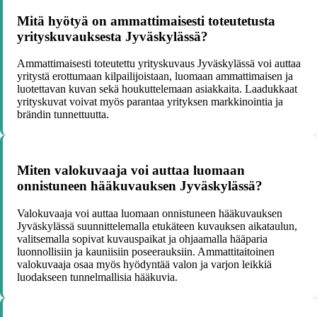
Mitä hyötyä on ammattimaisesti toteutetusta
yrityskuvauksesta Jyväskylässä?
Ammattimaisesti toteutettu yrityskuvaus Jyväskylässä voi auttaa
yritystä erottumaan kilpailijoistaan, luomaan ammattimaisen ja
luotettavan kuvan sekä houkuttelemaan asiakkaita. Laadukkaat
yrityskuvat voivat myös parantaa yrityksen markkinointia ja
brändin tunnettuutta.
Miten valokuvaaja voi auttaa luomaan
onnistuneen hääkuvauksen Jyväskylässä?
Valokuvaaja voi auttaa luomaan onnistuneen hääkuvauksen
Jyväskylässä suunnittelemalla etukäteen kuvauksen aikataulun,
valitsemalla sopivat kuvauspaikat ja ohjaamalla hääparia
luonnollisiin ja kauniisiin poseerauksiin. Ammattitaitoinen
valokuvaaja osaa myös hyödyntää valon ja varjon leikkiä
luodakseen tunnelmallisia hääkuvia.