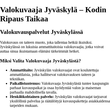
Valokuvaaja Jyväskylä – Kodin
Ripaus Taikaa
Valokuvauspalvelut Jyväskylässä
Valokuvaus on taiteen muoto, joka tallentaa hetkiä ikuisiksi.
Jyväskylässä on lukuisia ammattitaitoisia valokuvaajia, jotka voivat
auttaa sinua ikuistamaan elämäsi tärkeimmät hetket.
Miksi Valita Valokuvaaja Jyväskylästä?
Ammattitaito:
Jyväskylän valokuvaajat ovat koulutettuja
ammattilaisia, jotka hallitsevat valokuvauksen taiteen ja
tekniikan.
Paikallistuntemus:
Valokuvaaja Jyväskylästä tuntee kaupungin
parhaat kuvauspaikat ja osaa hyödyntää valon ja maiseman
parhaalla mahdollisella tavalla.
Henkilökohtainen palvelu:
Jyväskylän valokuvaajat tarjoavat
yksilöllistä palvelua ja räätälöityjä kuvauspaketteja asiakkaidensa
tarpeiden mukaan.