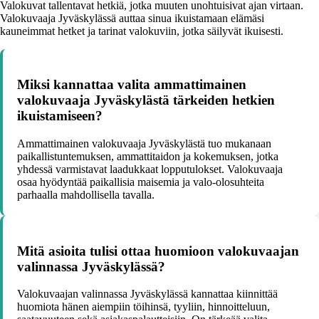
Valokuvat tallentavat hetkiä, jotka muuten unohtuisivat ajan virtaan.
Valokuvaaja Jyväskylässä auttaa sinua ikuistamaan elämäsi
kauneimmat hetket ja tarinat valokuviin, jotka säilyvät ikuisesti.
Miksi kannattaa valita ammattimainen
valokuvaaja Jyväskylästä tärkeiden hetkien
ikuistamiseen?
Ammattimainen valokuvaaja Jyväskylästä tuo mukanaan
paikallistuntemuksen, ammattitaidon ja kokemuksen, jotka
yhdessä varmistavat laadukkaat lopputulokset. Valokuvaaja
osaa hyödyntää paikallisia maisemia ja valo-olosuhteita
parhaalla mahdollisella tavalla.
Mitä asioita tulisi ottaa huomioon valokuvaajan
valinnassa Jyväskylässä?
Valokuvaajan valinnassa Jyväskylässä kannattaa kiinnittää
huomiota hänen aiempiin töihinsä, tyyliin, hinnoitteluun,