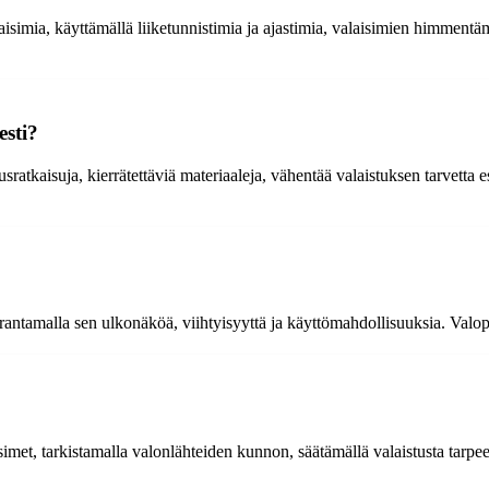
isimia, käyttämällä liiketunnistimia ja ajastimia, valaisimien himment
esti?
sratkaisuja, kierrätettäviä materiaaleja, vähentää valaistuksen tarvetta e
arantamalla sen ulkonäköä, viihtyisyyttä ja käyttömahdollisuuksia. Valo
isimet, tarkistamalla valonlähteiden kunnon, säätämällä valaistusta tarp