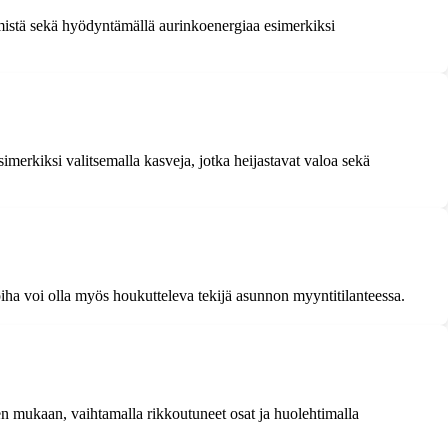
ämistä sekä hyödyntämällä aurinkoenergiaa esimerkiksi
simerkiksi valitsemalla kasveja, jotka heijastavat valoa sekä
piha voi olla myös houkutteleva tekijä asunnon myyntitilanteessa.
een mukaan, vaihtamalla rikkoutuneet osat ja huolehtimalla