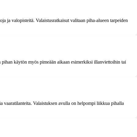
ja ja valopisteitä. Valaistusratkaisut valitaan piha-alueen tarpeiden
aa pihan käytön myös pimeään aikaan esimerkiksi illanviettoihin tai
 vaaratilanteita. Valaistuksen avulla on helpompi liikkua pihalla