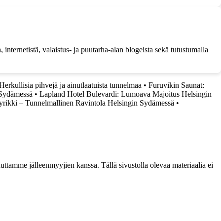
, internetistä, valaistus- ja puutarha-alan blogeista sekä tutustumalla
erkullisia pihvejä ja ainutlaatuista tunnelmaa
•
Furuvikin Saunat:
 Sydämessä
•
Lapland Hotel Bulevardi: Lumoava Majoitus Helsingin
yrikki – Tunnelmallinen Ravintola Helsingin Sydämessä
•
ttamme jälleenmyyjien kanssa. Tällä sivustolla olevaa materiaalia ei