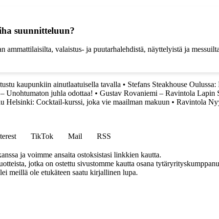
piha suunnitteluun?
ammattilaisilta, valaistus- ja puutarhalehdistä, näyttelyistä ja messuilta
ustu kaupunkiin ainutlaatuisella tavalla
•
Stefans Steakhouse Oulussa: H
a – Unohtumaton juhla odottaa!
•
Gustav Rovaniemi – Ravintola Lapin
u Helsinki: Cocktail-kurssi, joka vie maailman makuun
•
Ravintola Ny
terest
TikTok
Mail
RSS
anssa ja voimme ansaita ostoksistasi linkkien kautta.
teista, jotka on ostettu sivustomme kautta osana tytäryrityskumppanuu
llei meillä ole etukäteen saatu kirjallinen lupa.