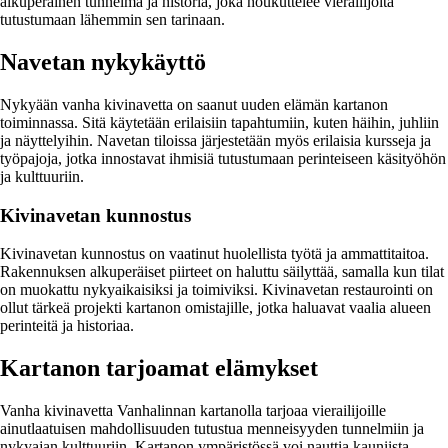
alkuperäinen tunnelma ja historia, joka houkuttelee vierailijoita
tutustumaan lähemmin sen tarinaan.
Navetan nykykäyttö
Nykyään vanha kivinavetta on saanut uuden elämän kartanon
toiminnassa. Sitä käytetään erilaisiin tapahtumiin, kuten häihin, juhliin
ja näyttelyihin. Navetan tiloissa järjestetään myös erilaisia kursseja ja
työpajoja, jotka innostavat ihmisiä tutustumaan perinteiseen käsityöhön
ja kulttuuriin.
Kivinavetan kunnostus
Kivinavetan kunnostus on vaatinut huolellista työtä ja ammattitaitoa.
Rakennuksen alkuperäiset piirteet on haluttu säilyttää, samalla kun tilat
on muokattu nykyaikaisiksi ja toimiviksi. Kivinavetan restaurointi on
ollut tärkeä projekti kartanon omistajille, jotka haluavat vaalia alueen
perinteitä ja historiaa.
Kartanon tarjoamat elämykset
Vanha kivinavetta Vanhalinnan kartanolla tarjoaa vierailijoille
ainutlaatuisen mahdollisuuden tutustua menneisyyden tunnelmiin ja
nykyajan kulttuuriin. Kartanon ympäristössä voi nauttia kauniista