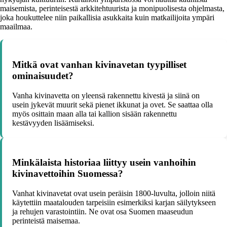
maisemista, perinteisestä arkkitehtuurista ja monipuolisesta ohjelmasta,
joka houkuttelee niin paikallisia asukkaita kuin matkailijoita ympäri
maailmaa.
Mitkä ovat vanhan kivinavetan tyypilliset
ominaisuudet?
Vanha kivinavetta on yleensä rakennettu kivestä ja siinä on
usein jykevät muurit sekä pienet ikkunat ja ovet. Se saattaa olla
myös osittain maan alla tai kallion sisään rakennettu
kestävyyden lisäämiseksi.
Minkälaista historiaa liittyy usein vanhoihin
kivinavettoihin Suomessa?
Vanhat kivinavetat ovat usein peräisin 1800-luvulta, jolloin niitä
käytettiin maatalouden tarpeisiin esimerkiksi karjan säilytykseen
ja rehujen varastointiin. Ne ovat osa Suomen maaseudun
perinteistä maisemaa.