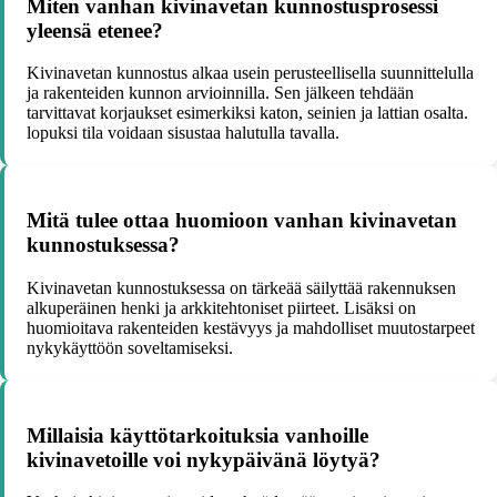
Miten vanhan kivinavetan kunnostusprosessi
yleensä etenee?
Kivinavetan kunnostus alkaa usein perusteellisella suunnittelulla
ja rakenteiden kunnon arvioinnilla. Sen jälkeen tehdään
tarvittavat korjaukset esimerkiksi katon, seinien ja lattian osalta.
lopuksi tila voidaan sisustaa halutulla tavalla.
Mitä tulee ottaa huomioon vanhan kivinavetan
kunnostuksessa?
Kivinavetan kunnostuksessa on tärkeää säilyttää rakennuksen
alkuperäinen henki ja arkkitehtoniset piirteet. Lisäksi on
huomioitava rakenteiden kestävyys ja mahdolliset muutostarpeet
nykykäyttöön soveltamiseksi.
Millaisia käyttötarkoituksia vanhoille
kivinavetoille voi nykypäivänä löytyä?