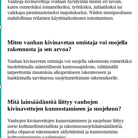
Vanhoja kivinavettoja voidaan hyödyntää monin eri tavoin,
kuten esimerkiksi lomamökeiksi, työtiloiksi, juhlatiloiksi tai
vaikkapa pienimuotoiseksi majoitukseksi. Niiden monipuolisuus
mahdollistaa erilaisten käyttötarkoitusten toteuttamisen.
Miten vanhan kivinavetan omistaja voi suojella
rakennusta ja sen arvoa?
Vanhan kivinavetan omistaja voi suojella rakennusta esimerkiksi
huolehtimalla säännöllisestä kunnossapidosta, välttämällä
tarpeettomia muutoksia alkuperäiseen rakenteeseen ja
hankkimalla tarvittaessa suojelumerkinnän rakennukselle.
Mitä lainsäädäntöä liittyy vanhojen
kivinavettojen kunnostamiseen ja suojeluun?
Vanhojen kivinavettojen kunnostamiseen ja suojeluun liittyy
usein kulttuurihistoriallista ja rakennussuojelulainsäädäntöä,
jotka ohjaavat rakennusten säilyttämistä ja kunnostamista
kulttuuriperinnön vaalimiseksi.