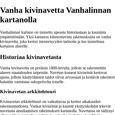
Vanha kivinavetta Vanhalinnan
kartanolla
Vanhalinnan kartano on tunnettu upeasta historiastaan ja kauniista
ympäristöstään. Yksi kartanon kiinnostavista rakennuksista on vanha
kivinavetta, joka kertoo menneisyyden tarinoita ja luo tunnelmaa
kartanon alueelle.
Historiaa kivinavetasta
Vanha kivinavetta on peräisin 1800-luvulta, jolloin se rakennettiin
alueen maatalouden tarpeisiin. Navetan komeat kiviseinät kertovat
ajasta, jolloin käsityöläisten taidot olivat arvossaan ja kestävät rakenteet
haluttiin varmistaa sukupolvelta toiselle.
Kivinavetan arkkitehtuuri
Kivinavetan arkkitehtuuri on vaikuttavaa ja kertoo aikakauden
rakennustaidoista. Vankat kiviseinät ja kauniit yksityiskohdat tekevät
navetasta ainutlaatuisen rakennuksen kartanolla. Navetassa on säilynyt