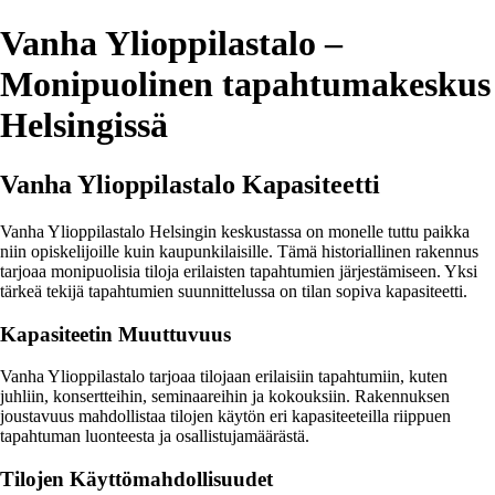
Vanha Ylioppilastalo –
Monipuolinen tapahtumakeskus
Helsingissä
Vanha Ylioppilastalo Kapasiteetti
Vanha Ylioppilastalo Helsingin keskustassa on monelle tuttu paikka
niin opiskelijoille kuin kaupunkilaisille. Tämä historiallinen rakennus
tarjoaa monipuolisia tiloja erilaisten tapahtumien järjestämiseen. Yksi
tärkeä tekijä tapahtumien suunnittelussa on tilan sopiva kapasiteetti.
Kapasiteetin Muuttuvuus
Vanha Ylioppilastalo tarjoaa tilojaan erilaisiin tapahtumiin, kuten
juhliin, konsertteihin, seminaareihin ja kokouksiin. Rakennuksen
joustavuus mahdollistaa tilojen käytön eri kapasiteeteilla riippuen
tapahtuman luonteesta ja osallistujamäärästä.
Tilojen Käyttömahdollisuudet