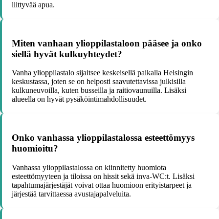
liittyvää apua.
Miten vanhaan ylioppilastaloon pääsee ja onko
siellä hyvät kulkuyhteydet?
Vanha ylioppilastalo sijaitsee keskeisellä paikalla Helsingin
keskustassa, joten se on helposti saavutettavissa julkisilla
kulkuneuvoilla, kuten busseilla ja raitiovaunuilla. Lisäksi
alueella on hyvät pysäköintimahdollisuudet.
Onko vanhassa ylioppilastalossa esteettömyys
huomioitu?
Vanhassa ylioppilastalossa on kiinnitetty huomiota
esteettömyyteen ja tiloissa on hissit sekä inva-WC:t. Lisäksi
tapahtumajärjestäjät voivat ottaa huomioon erityistarpeet ja
järjestää tarvittaessa avustajapalveluita.