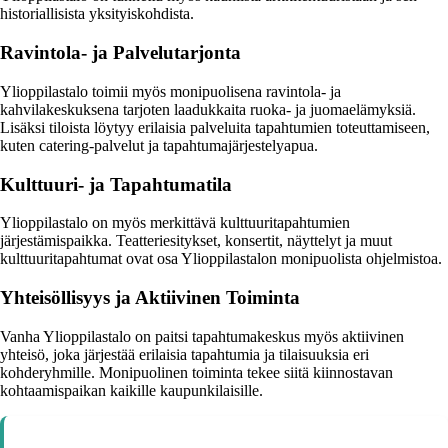
historiallisista yksityiskohdista.
Ravintola- ja Palvelutarjonta
Ylioppilastalo toimii myös monipuolisena ravintola- ja
kahvilakeskuksena tarjoten laadukkaita ruoka- ja juomaelämyksiä.
Lisäksi tiloista löytyy erilaisia palveluita tapahtumien toteuttamiseen,
kuten catering-palvelut ja tapahtumajärjestelyapua.
Kulttuuri- ja Tapahtumatila
Ylioppilastalo on myös merkittävä kulttuuritapahtumien
järjestämispaikka. Teatteriesitykset, konsertit, näyttelyt ja muut
kulttuuritapahtumat ovat osa Ylioppilastalon monipuolista ohjelmistoa.
Yhteisöllisyys ja Aktiivinen Toiminta
Vanha Ylioppilastalo on paitsi tapahtumakeskus myös aktiivinen
yhteisö, joka järjestää erilaisia tapahtumia ja tilaisuuksia eri
kohderyhmille. Monipuolinen toiminta tekee siitä kiinnostavan
kohtaamispaikan kaikille kaupunkilaisille.