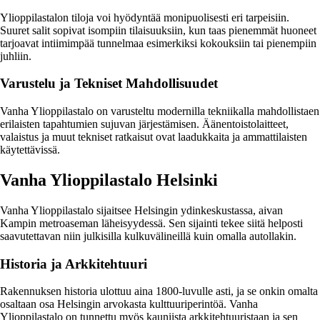
Ylioppilastalon tiloja voi hyödyntää monipuolisesti eri tarpeisiin.
Suuret salit sopivat isompiin tilaisuuksiin, kun taas pienemmät huoneet
tarjoavat intiimimpää tunnelmaa esimerkiksi kokouksiin tai pienempiin
juhliin.
Varustelu ja Tekniset Mahdollisuudet
Vanha Ylioppilastalo on varusteltu modernilla tekniikalla mahdollistaen
erilaisten tapahtumien sujuvan järjestämisen. Äänentoistolaitteet,
valaistus ja muut tekniset ratkaisut ovat laadukkaita ja ammattilaisten
käytettävissä.
Vanha Ylioppilastalo Helsinki
Vanha Ylioppilastalo sijaitsee Helsingin ydinkeskustassa, aivan
Kampin metroaseman läheisyydessä. Sen sijainti tekee siitä helposti
saavutettavan niin julkisilla kulkuvälineillä kuin omalla autollakin.
Historia ja Arkkitehtuuri
Rakennuksen historia ulottuu aina 1800-luvulle asti, ja se onkin omalta
osaltaan osa Helsingin arvokasta kulttuuriperintöä. Vanha
Ylioppilastalo on tunnettu myös kauniista arkkitehtuuristaan ja sen