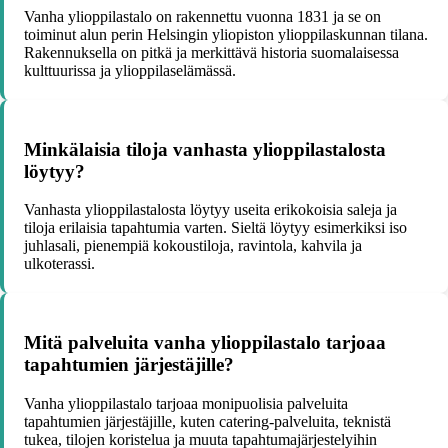
Vanha ylioppilastalo on rakennettu vuonna 1831 ja se on
toiminut alun perin Helsingin yliopiston ylioppilaskunnan tilana.
Rakennuksella on pitkä ja merkittävä historia suomalaisessa
kulttuurissa ja ylioppilaselämässä.
Minkälaisia tiloja vanhasta ylioppilastalosta
löytyy?
Vanhasta ylioppilastalosta löytyy useita erikokoisia saleja ja
tiloja erilaisia tapahtumia varten. Sieltä löytyy esimerkiksi iso
juhlasali, pienempiä kokoustiloja, ravintola, kahvila ja
ulkoterassi.
Mitä palveluita vanha ylioppilastalo tarjoaa
tapahtumien järjestäjille?
Vanha ylioppilastalo tarjoaa monipuolisia palveluita
tapahtumien järjestäjille, kuten catering-palveluita, teknistä
tukea, tilojen koristelua ja muuta tapahtumajärjestelyihin