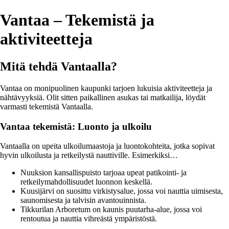
Vantaa – Tekemistä ja
aktiviteetteja
Mitä tehdä Vantaalla?
Vantaa on monipuolinen kaupunki tarjoen lukuisia aktiviteetteja ja
nähtävyyksiä. Olit sitten paikallinen asukas tai matkailija, löydät
varmasti tekemistä Vantaalla.
Vantaa tekemistä: Luonto ja ulkoilu
Vantaalla on upeita ulkoilumaastoja ja luontokohteita, jotka sopivat
hyvin ulkoilusta ja retkeilystä nauttiville. Esimerkiksi…
Nuuksion kansallispuisto tarjoaa upeat patikointi- ja
retkeilymahdollisuudet luonnon keskellä.
Kuusijärvi on suosittu virkistysalue, jossa voi nauttia uimisesta,
saunomisesta ja talvisin avantouinnista.
Tikkurilan Arboretum on kaunis puutarha-alue, jossa voi
rentoutua ja nauttia vihreästä ympäristöstä.