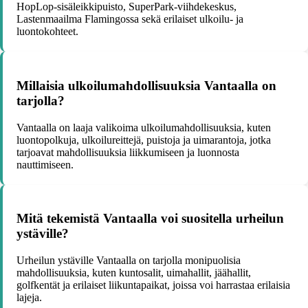
HopLop-sisäleikkipuisto, SuperPark-viihdekeskus,
Lastenmaailma Flamingossa sekä erilaiset ulkoilu- ja
luontokohteet.
Millaisia ulkoilumahdollisuuksia Vantaalla on
tarjolla?
Vantaalla on laaja valikoima ulkoilumahdollisuuksia, kuten
luontopolkuja, ulkoilureittejä, puistoja ja uimarantoja, jotka
tarjoavat mahdollisuuksia liikkumiseen ja luonnosta
nauttimiseen.
Mitä tekemistä Vantaalla voi suositella urheilun
ystäville?
Urheilun ystäville Vantaalla on tarjolla monipuolisia
mahdollisuuksia, kuten kuntosalit, uimahallit, jäähallit,
golfkentät ja erilaiset liikuntapaikat, joissa voi harrastaa erilaisia
lajeja.