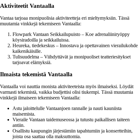
Aktiviteetit Vantaalla
Vantaa tarjoaa monipuolisia aktiviteetteja eri mieltymyksiin. Tässä
muutamia vinkkejä tekemiseen Vantaalla:
Flowpark Vantaan Seikkailupuisto – Koe adrenaliiniryöppy
köysiradoilla ja seikkailuissa.
Heureka, tiedekeskus – Innostava ja opettavainen vierailukohde
kaikenikäisille.
Tulisuudelma – Viihdyttävät ja monipuoliset teatteriesitykset
tarjoavat elämyksiä.
Ilmaista tekemistä Vantaalla
Vantaalla voi nauttia monista aktiviteeteista myös ilmaiseksi. Löydät
varmasti tekemistä, vaikka budjettisi olisi tiukempi. Tässä muutamia
vinkkejä ilmaiseen tekemiseen Vantaalla:
Astu jaloittelulle Vantaanjoen rannalle ja nauti kauniista
maisemista.
Vieraile Vantaan taidemuseossa ja tutustu paikallisen taiteen
antiin.
Osallistu kaupungin järjestämiin tapahtumiin ja konsertteihin,
joista osa saattaa olla maksuttomia.