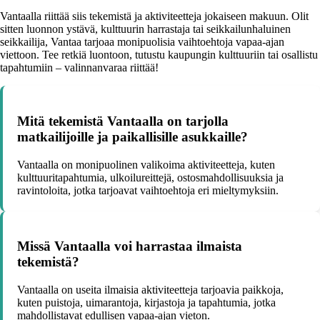
Vantaalla riittää siis tekemistä ja aktiviteetteja jokaiseen makuun. Olit
sitten luonnon ystävä, kulttuurin harrastaja tai seikkailunhaluinen
seikkailija, Vantaa tarjoaa monipuolisia vaihtoehtoja vapaa-ajan
viettoon. Tee retkiä luontoon, tutustu kaupungin kulttuuriin tai osallistu
tapahtumiin – valinnanvaraa riittää!
Mitä tekemistä Vantaalla on tarjolla
matkailijoille ja paikallisille asukkaille?
Vantaalla on monipuolinen valikoima aktiviteetteja, kuten
kulttuuritapahtumia, ulkoilureittejä, ostosmahdollisuuksia ja
ravintoloita, jotka tarjoavat vaihtoehtoja eri mieltymyksiin.
Missä Vantaalla voi harrastaa ilmaista
tekemistä?
Vantaalla on useita ilmaisia aktiviteetteja tarjoavia paikkoja,
kuten puistoja, uimarantoja, kirjastoja ja tapahtumia, jotka
mahdollistavat edullisen vapaa-ajan vieton.