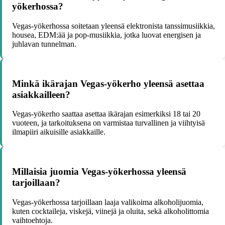
yökerhossa?
Vegas-yökerhossa soitetaan yleensä elektronista tanssimusiikkia,
housea, EDM:ää ja pop-musiikkia, jotka luovat energisen ja
juhlavan tunnelman.
Minkä ikärajan Vegas-yökerho yleensä asettaa
asiakkailleen?
Vegas-yökerho saattaa asettaa ikärajan esimerkiksi 18 tai 20
vuoteen, ja tarkoituksena on varmistaa turvallinen ja viihtyisä
ilmapiiri aikuisille asiakkaille.
Millaisia juomia Vegas-yökerhossa yleensä
tarjoillaan?
Vegas-yökerhossa tarjoillaan laaja valikoima alkoholijuomia,
kuten cocktaileja, viskejä, viinejä ja oluita, sekä alkoholittomia
vaihtoehtoja.