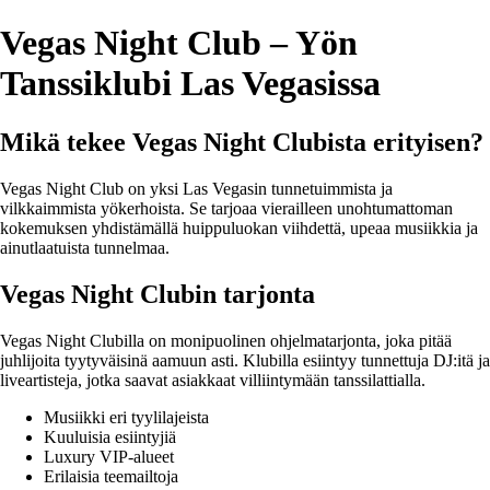
Vegas Night Club – Yön
Tanssiklubi Las Vegasissa
Mikä tekee Vegas Night Clubista erityisen?
Vegas Night Club on yksi Las Vegasin tunnetuimmista ja
vilkkaimmista yökerhoista. Se tarjoaa vierailleen unohtumattoman
kokemuksen yhdistämällä huippuluokan viihdettä, upeaa musiikkia ja
ainutlaatuista tunnelmaa.
Vegas Night Clubin tarjonta
Vegas Night Clubilla on monipuolinen ohjelmatarjonta, joka pitää
juhlijoita tyytyväisinä aamuun asti. Klubilla esiintyy tunnettuja DJ:itä ja
liveartisteja, jotka saavat asiakkaat villiintymään tanssilattialla.
Musiikki eri tyylilajeista
Kuuluisia esiintyjiä
Luxury VIP-alueet
Erilaisia teemailtoja