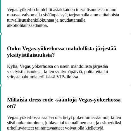
Vegas-yökerho huolehtii asiakkaiden turvallisuudesta muun
muassa valvomalla sisäänpääsyä, tarjoamalla ammattitaitoista
turvallisuushenkilökuntaa ja noudattamalla
alkoholilainsäädäntöä.
Onko Vegas-yökerhossa mahdollista järjestää
yksityistilaisuuksia?
Kyllä, Vegas-yökerhossa on usein mahdollista järjestää
yksityistilaisuuksia, kuten syntymäpäiviä, polttareita tai
yritystapahtumia erillisissä VIP-tiloissa.
Millaisia dress code -sääntöjä Vegas-yökerhossa
on?
Vegas-yökerhossa saattaa olla tietyt pukeutumissäännöt, kuten
siisti pukeutuminen, juhlava tai teemallinen asu, ja esimerkiksi
urheiluvaatteet tai rantavaatteet voivat olla kiellettyjä.