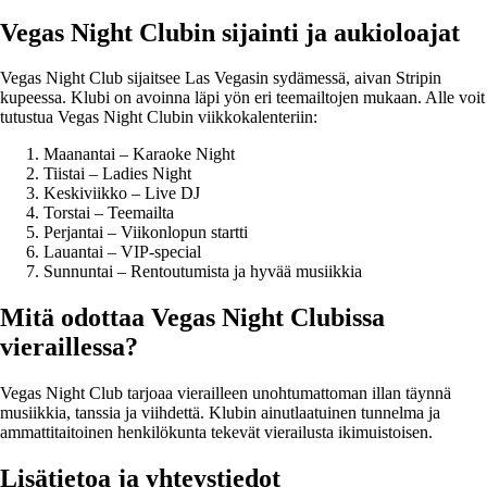
Vegas Night Clubin sijainti ja aukioloajat
Vegas Night Club sijaitsee Las Vegasin sydämessä, aivan Stripin
kupeessa. Klubi on avoinna läpi yön eri teemailtojen mukaan. Alle voit
tutustua Vegas Night Clubin viikkokalenteriin:
Maanantai – Karaoke Night
Tiistai – Ladies Night
Keskiviikko – Live DJ
Torstai – Teemailta
Perjantai – Viikonlopun startti
Lauantai – VIP-special
Sunnuntai – Rentoutumista ja hyvää musiikkia
Mitä odottaa Vegas Night Clubissa
vieraillessa?
Vegas Night Club tarjoaa vierailleen unohtumattoman illan täynnä
musiikkia, tanssia ja viihdettä. Klubin ainutlaatuinen tunnelma ja
ammattitaitoinen henkilökunta tekevät vierailusta ikimuistoisen.
Lisätietoa ja yhteystiedot