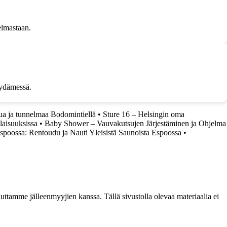
nelmastaan.
sydämessä.
a ja tunnelmaa Bodomintiellä
•
Sture 16 – Helsingin oma
ilaisuuksissa
•
Baby Shower – Vauvakutsujen Järjestäminen ja Ohjelma
spoossa: Rentoudu ja Nauti Yleisistä Saunoista Espoossa
•
ttamme jälleenmyyjien kanssa. Tällä sivustolla olevaa materiaalia ei