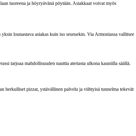
joillaan tuoreena ja höyryävänä pöytään. Asiakkaat voivat myös
 yksin lounastava asiakas kuin iso seuruekin. Via Armoniassa vallitsee
rassi tarjoaa mahdollisuuden nauttia ateriasta ulkona kauniilla säällä.
n herkulliset pizzat, ystävällinen palvelu ja viihtyisä tunnelma tekevät