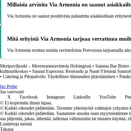
Millaisia arvioita Via Armonia on saanut asiakkail
Via Armonia on saanut positiivista palautetta asiakkailtaan erityisest
Mitä erityistä Via Armonia tarjoaa verrattuna mui
Via Armonia erottuu muista ravintoloista Porvoossa tarjoamalla ai
Meripaviljonki – Merenrantaravintola Helsingissä
•
Satama Bar Bistro
kulttuurikeskus
•
Saunat Espoossa: Rentoudu ja Nauti Yleisistä Saunoi
•
Catering ja Pitopalvelu: Täydellisen tilaisuuden järjestäminen
•
Patak
I
so
P
erhe
Jaa varovasti
X
Facebook
Instagram
LinkedIn
YouTube
Pin
© Ei kopiointia ilman lupaa.
© Kaikki oikeudet pidätetään. Teemme yhteistyötä valittujen yritysten k
© Kaikki oikeudet pidätetään. Saatamme ansaita osan myynnistämme tuot
saa jäljentää, jakaa, lähettää, tallentaa välimuistiin tai muuten käyttää, e
Lisätietoja meistä
Takana