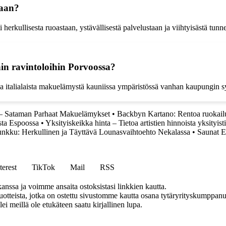
taan?
i herkullisesta ruoastaan, ystävällisestä palvelustaan ja viihtyisästä tun
hin ravintoloihin Porvoossa?
toa italialaista makuelämystä kauniissa ympäristössä vanhan kaupungin 
 – Sataman Parhaat Makuelämykset
•
Backbyn Kartano: Rentoa ruokailu
sta Espoossa
•
Yksityiskeikka hinta – Tietoa artistien hinnoista yksityist
unkku: Herkullinen ja Täyttävä Lounasvaihtoehto Nekalassa
•
Saunat E
terest
TikTok
Mail
RSS
anssa ja voimme ansaita ostoksistasi linkkien kautta.
teista, jotka on ostettu sivustomme kautta osana tytäryrityskumppanuu
llei meillä ole etukäteen saatu kirjallinen lupa.