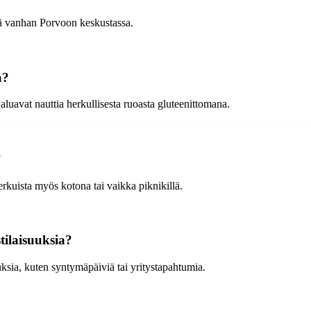
sä vanhan Porvoon keskustassa.
a?
aluavat nauttia herkullisesta ruoasta gluteenittomana.
?
erkuista myös kotona tai vaikka piknikillä.
tilaisuuksia?
uksia, kuten syntymäpäiviä tai yritystapahtumia.