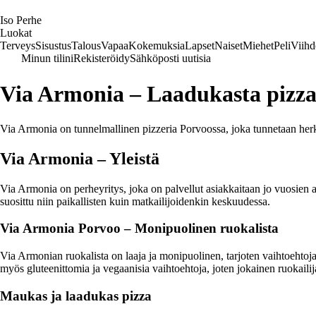
I
so
P
erhe
Luokat
Terveys
Sisustus
Talous
Vapaa
Kokemuksia
Lapset
Naiset
Miehet
Peli
Viihd
Minun tilini
Rekisteröidy
Sähköposti uutisia
Via Armonia – Laadukasta pizz
Via Armonia on tunnelmallinen pizzeria Porvoossa, joka tunnetaan herku
Via Armonia – Yleistä
Via Armonia on perheyritys, joka on palvellut asiakkaitaan jo vuosien a
suosittu niin paikallisten kuin matkailijoidenkin keskuudessa.
Via Armonia Porvoo – Monipuolinen ruokalista
Via Armonian ruokalista on laaja ja monipuolinen, tarjoten vaihtoehtoja 
myös gluteenittomia ja vegaanisia vaihtoehtoja, joten jokainen ruokaili
Maukas ja laadukas pizza