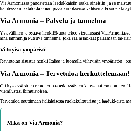
Via Armoniassa panostetaan laadukkaisiin raaka-aineisiin, ja se maistuu
halutessaan räätälöidä oman pizza-annoksensa valitsemalla suosikkitäytt
Via Armonia – Palvelu ja tunnelma
Ystävällinen ja osaava henkilökunta tekee vierailustasi Via Armoniassa
aina lämmin ja kutsuva tunnelma, joka saa asiakkaat palaamaan takaisi
Viihtyisä ympäristö
Ravintolan sisustus henkii Italiaa ja luomalla viihtyisän ympäristön, jos
Via Armonia – Tervetuloa herkuttelemaan!
Oli kyseessä sitten rento lounashetki ystävien kanssa tai romanttinen il
vierailustasi ikimuistoisen.
Tervetuloa nauttimaan italialaisesta ruokakulttuurista ja laadukkaista
Mikä on Via Armonia?