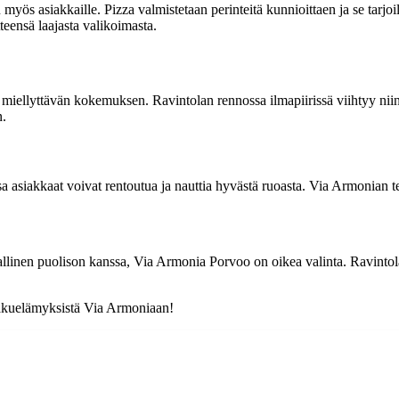
 myös asiakkaille. Pizza valmistetaan perinteitä kunnioittaen ja se tar
eensä laajasta valikoimasta.
 miellyttävän kokemuksen. Ravintolan rennossa ilmapiirissä viihtyy niin
n.
sa asiakkaat voivat rentoutua ja nauttia hyvästä ruoasta. Via Armonian te
lallinen puolison kanssa, Via Armonia Porvoo on oikea valinta. Ravintola
 makuelämyksistä Via Armoniaan!