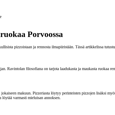
e
aruokaa Porvoossa
llisista pizzoistaan ja rennosta ilmapiiristään. Tässä artikkelissa tu
jan. Ravintolan filosofiana on tarjota laadukasta ja maukasta ruokaa re
jokaiseen makuun. Pizzeriasta löytyy perinteisten pizzojen lisäksi myös h
ja löytää varmasti mieluisan annoksen.