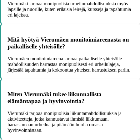
Vierumäki tarjoaa monipuolisia urheilumahdollisuuksia myös
lapsille ja nuorille, kuten erilaisia leirejä, kursseja ja tapahtumia
eri lajeissa.
Mitä hyötyä Vierumäen monitoimiareenasta on
paikalliselle yhteisölle?
Vierumäen monitoimiareena tarjoaa paikalliselle yhteisölle
mahdollisuuden harrastaa monipuolisesti eri urheilulajeja,
järjestää tapahtumia ja kokoontua yhteisen harrastuksen pariin.
Miten Vierumäki tukee liikunnallista
elämäntapaa ja hyvinvointia?
Vierumäki tarjoaa monipuolisia liikuntamahdollisuuksia ja
aktiviteetteja, jotka kannustavat ihmisiä liikkumaan,
harrastamaan urheilua ja pitämään huolta omasta
hyvinvoinnistaan.