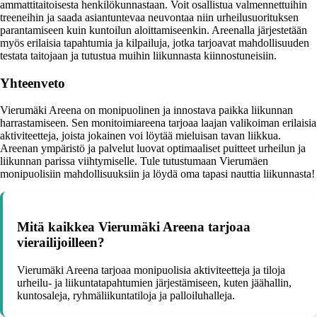
ammattitaitoisesta henkilökunnastaan. Voit osallistua valmennettuihin
treeneihin ja saada asiantuntevaa neuvontaa niin urheilusuorituksen
parantamiseen kuin kuntoilun aloittamiseenkin. Areenalla järjestetään
myös erilaisia tapahtumia ja kilpailuja, jotka tarjoavat mahdollisuuden
testata taitojaan ja tutustua muihin liikunnasta kiinnostuneisiin.
Yhteenveto
Vierumäki Areena on monipuolinen ja innostava paikka liikunnan
harrastamiseen. Sen monitoimiareena tarjoaa laajan valikoiman erilaisia
aktiviteetteja, joista jokainen voi löytää mieluisan tavan liikkua.
Areenan ympäristö ja palvelut luovat optimaaliset puitteet urheilun ja
liikunnan parissa viihtymiselle. Tule tutustumaan Vierumäen
monipuolisiin mahdollisuuksiin ja löydä oma tapasi nauttia liikunnasta!
Mitä kaikkea Vierumäki Areena tarjoaa
vierailijoilleen?
Vierumäki Areena tarjoaa monipuolisia aktiviteetteja ja tiloja
urheilu- ja liikuntatapahtumien järjestämiseen, kuten jäähallin,
kuntosaleja, ryhmäliikuntatiloja ja palloiluhalleja.