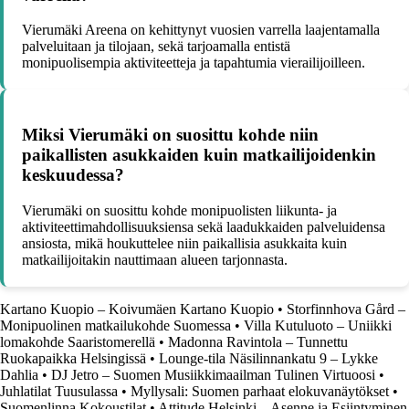
Vierumäki Areena on kehittynyt vuosien varrella laajentamalla
palveluitaan ja tilojaan, sekä tarjoamalla entistä
monipuolisempia aktiviteetteja ja tapahtumia vierailijoilleen.
Miksi Vierumäki on suosittu kohde niin
paikallisten asukkaiden kuin matkailijoidenkin
keskuudessa?
Vierumäki on suosittu kohde monipuolisten liikunta- ja
aktiviteettimahdollisuuksiensa sekä laadukkaiden palveluidensa
ansiosta, mikä houkuttelee niin paikallisia asukkaita kuin
matkailijoitakin nauttimaan alueen tarjonnasta.
Kartano Kuopio – Koivumäen Kartano Kuopio
•
Storfinnhova Gård –
Monipuolinen matkailukohde Suomessa
•
Villa Kutuluoto – Uniikki
lomakohde Saaristomerellä
•
Madonna Ravintola – Tunnettu
Ruokapaikka Helsingissä
•
Lounge-tila Näsilinnankatu 9 – Lykke
Dahlia
•
DJ Jetro – Suomen Musiikkimaailman Tulinen Virtuoosi
•
Juhlatilat Tuusulassa
•
Myllysali: Suomen parhaat elokuvanäytökset
•
Suomenlinna Kokoustilat
•
Attitude Helsinki – Asenne ja Esiintyminen