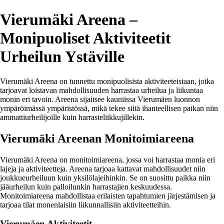
Vierumäki Areena –
Monipuoliset Aktiviteetit
Urheilun Ystäville
Vierumäki Areena on tunnettu monipuolisista aktiviteeteistaan, jotka
tarjoavat loistavan mahdollisuuden harrastaa urheilua ja liikuntaa
monin eri tavoin. Areena sijaitsee kauniissa Vierumäen luonnon
ympäröimässä ympäristössä, mikä tekee siitä ihanteellisen paikan niin
ammattiurheilijoille kuin harrasteliikkujillekin.
Vierumäki Areenan Monitoimiareena
Vierumäki Areena on monitoimiareena, jossa voi harrastaa monia eri
lajeja ja aktiviteetteja. Areena tarjoaa kattavat mahdollisuudet niin
joukkueurheiluun kuin yksilölajeihinkin. Se on suosittu paikka niin
jääurheilun kuin palloilunkin harrastajien keskuudessa.
Monitoimiareena mahdollistaa erilaisten tapahtumien järjestämisen ja
tarjoaa tilat monenlaisiin liikunnallisiin aktiviteetteihin.
Vierumäen Aktiviteetit