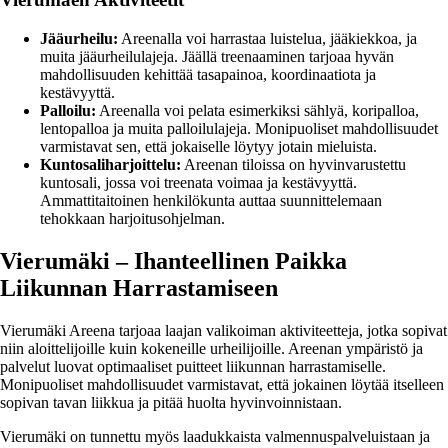
Jääurheilu:
Areenalla voi harrastaa luistelua, jääkiekkoa, ja
muita jääurheilulajeja. Jäällä treenaaminen tarjoaa hyvän
mahdollisuuden kehittää tasapainoa, koordinaatiota ja
kestävyyttä.
Palloilu:
Areenalla voi pelata esimerkiksi sählyä, koripalloa,
lentopalloa ja muita palloilulajeja. Monipuoliset mahdollisuudet
varmistavat sen, että jokaiselle löytyy jotain mieluista.
Kuntosaliharjoittelu:
Areenan tiloissa on hyvinvarustettu
kuntosali, jossa voi treenata voimaa ja kestävyyttä.
Ammattitaitoinen henkilökunta auttaa suunnittelemaan
tehokkaan harjoitusohjelman.
Vierumäki – Ihanteellinen Paikka
Liikunnan Harrastamiseen
Vierumäki Areena tarjoaa laajan valikoiman aktiviteetteja, jotka sopivat
niin aloittelijoille kuin kokeneille urheilijoille. Areenan ympäristö ja
palvelut luovat optimaaliset puitteet liikunnan harrastamiselle.
Monipuoliset mahdollisuudet varmistavat, että jokainen löytää itselleen
sopivan tavan liikkua ja pitää huolta hyvinvoinnistaan.
Vierumäki on tunnettu myös laadukkaista valmennuspalveluistaan ja