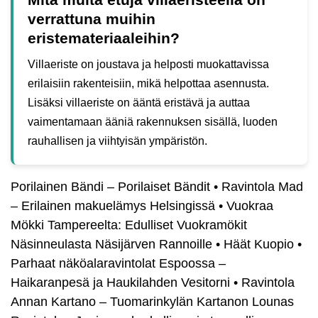
verrattuna muihin
eristemateriaaleihin?
Villaeriste on joustava ja helposti muokattavissa
erilaisiin rakenteisiin, mikä helpottaa asennusta.
Lisäksi villaeriste on ääntä eristävä ja auttaa
vaimentamaan ääniä rakennuksen sisällä, luoden
rauhallisen ja viihtyisän ympäristön.
Porilainen Bändi – Porilaiset Bändit
•
Ravintola Mad
– Erilainen makuelämys Helsingissä
•
Vuokraa
Mökki Tampereelta: Edulliset Vuokramökit
Näsinneulasta Näsijärven Rannoille
•
Häät Kuopio
•
Parhaat näköalaravintolat Espoossa –
Haikaranpesä ja Haukilahden Vesitorni
•
Ravintola
Annan Kartano – Tuomarinkylän Kartanon Lounas