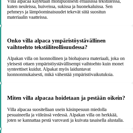
Villa alpacaa käytetään monipuolisesti erilaisissa tekstiileissä,
kuten neuleissa, huiveissa, sukissa ja huonekaluissa. Sen
pehmeys ja lämpöominaisuudet tekevät siitä suositun
materiaalin vaatteissa.
Onko villa alpaca ympäristöystävällinen
vaihtoehto tekstiiliteollisuudessa?
Alpakan villa on luonnollinen ja biohajoava materiaali, joka on
yleisesti ottaen ympäristöystävällisempi vaihtoehto kuin monet
synteettiset kuidut. Alpakat myös laiduntavat
luonnonmukaisesti, mikä vähentää ympäristövaikutuksia.
Miten villa alpacaa hoidetaan ja pestään oikein?
Villa alpacaa suositellaan usein käsinpesuun miedolla
pesuaineella ja viileässä vedessä. Alpakan villa on herkkää,
joten se kannattaa pestä varovasti ja kuivata tasaisella alustalla.