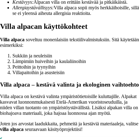
Kestävyys:
Alpacan villa on erittäin kestävää ja pitkäikäistä.
Allergiaystävällisyys:
Villa alpaca sopii myös herkkäihoisille, sillä
se ei yleensä aiheuta allergisia reaktioita.
Villa alpacan käyttökohteet
Villa alpaca
soveltuu monenlaisiin tekstiilivalmistuksiin. Sitä käytetään
esimerkiksi:
Sukkiin ja neuleisiin
Lämpimiin huiveihin ja kaulaliinoihin
Peittoihin ja tyynyihin
Villapaitoihin ja asusteisiin
Villa alpaca – kestävä valinta ja ekologinen vaihtoehto
Villa alpaca on kestävä valinta ympäristötietoisille kuluttajille. Alpakat
kasvavat luonnonmukaisesti Etelä-Amerikan vuoristoseuduilla, ja
niiden villan tuotanto on ympäristöystävällistä. Lisäksi alpakan villa on
biohajoava materiaali, joka hajoaa luonnossa ajan myötä.
Joten jos arvostat laadukkaita, pehmeitä ja kestäviä materiaaleja, valitse
villa alpaca
seuraavaan käsityöprojektiisi!