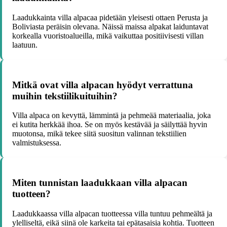
Laadukkainta villa alpacaa pidetään yleisesti ottaen Perusta ja
Boliviasta peräisin olevana. Näissä maissa alpakat laiduntavat
korkealla vuoristoalueilla, mikä vaikuttaa positiivisesti villan
laatuun.
Mitkä ovat villa alpacan hyödyt verrattuna
muihin tekstiilikuituihin?
Villa alpaca on kevyttä, lämmintä ja pehmeää materiaalia, joka
ei kutita herkkää ihoa. Se on myös kestävää ja säilyttää hyvin
muotonsa, mikä tekee siitä suositun valinnan tekstiilien
valmistuksessa.
Miten tunnistan laadukkaan villa alpacan
tuotteen?
Laadukkaassa villa alpacan tuotteessa villa tuntuu pehmeältä ja
ylelliseltä, eikä siinä ole karkeita tai epätasaisia kohtia. Tuotteen