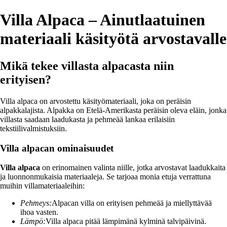
Villa Alpaca – Ainutlaatuinen
materiaali käsityötä arvostavalle
Mikä tekee villasta alpacasta niin
erityisen?
Villa alpaca on arvostettu käsityömateriaali, joka on peräisin
alpakkalajista. Alpakka on Etelä-Amerikasta peräisin oleva eläin, jonka
villasta saadaan laadukasta ja pehmeää lankaa erilaisiin
tekstiilivalmistuksiin.
Villa alpacan ominaisuudet
Villa alpaca
on erinomainen valinta niille, jotka arvostavat laadukkaita
ja luonnonmukaisia materiaaleja. Se tarjoaa monia etuja verrattuna
muihin villamateriaaleihin:
Pehmeys:
Alpacan villa on erityisen pehmeää ja miellyttävää
ihoa vasten.
Lämpö:
Villa alpaca pitää lämpimänä kylminä talvipäivinä.