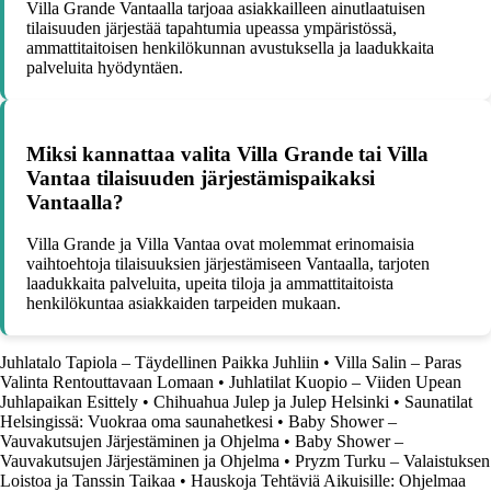
Villa Grande Vantaalla tarjoaa asiakkailleen ainutlaatuisen
tilaisuuden järjestää tapahtumia upeassa ympäristössä,
ammattitaitoisen henkilökunnan avustuksella ja laadukkaita
palveluita hyödyntäen.
Miksi kannattaa valita Villa Grande tai Villa
Vantaa tilaisuuden järjestämispaikaksi
Vantaalla?
Villa Grande ja Villa Vantaa ovat molemmat erinomaisia
vaihtoehtoja tilaisuuksien järjestämiseen Vantaalla, tarjoten
laadukkaita palveluita, upeita tiloja ja ammattitaitoista
henkilökuntaa asiakkaiden tarpeiden mukaan.
Juhlatalo Tapiola – Täydellinen Paikka Juhliin
•
Villa Salin – Paras
Valinta Rentouttavaan Lomaan
•
Juhlatilat Kuopio – Viiden Upean
Juhlapaikan Esittely
•
Chihuahua Julep ja Julep Helsinki
•
Saunatilat
Helsingissä: Vuokraa oma saunahetkesi
•
Baby Shower –
Vauvakutsujen Järjestäminen ja Ohjelma
•
Baby Shower –
Vauvakutsujen Järjestäminen ja Ohjelma
•
Pryzm Turku – Valaistuksen
Loistoa ja Tanssin Taikaa
•
Hauskoja Tehtäviä Aikuisille: Ohjelmaa