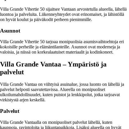
Villa Grande Vihertie 50 sijaitsee Vantaan arvostetulla alueella, lähellä
luontoa ja palveluita. Liikenneyhteydet ovat erinomaiset, ja lähistöllä
on hyvät koulut ja päiväkodit perheen pienimmille.
Asunnot
Villa Grande Vihertie 50 tarjoaa monipuolisia asumisvaihtoehtoja eri
kokoisille perheille ja elämäntilanteille. Asunnot ovat moderneja ja
valoisia, ja niissä on korkealaatuiset materiaalit ja kodinkoneet.
Villa Grande Vantaa – Ympäristö ja
palvelut
Villa Grande Vantaa on viihtyisä asuinalue, jossa luonto on lähellä ja
palvelut helposti saavutettavissa. Alueella on monipuoliset
ulkoilumahdollisuudet, kuten puistot ja lenkkipolut, jotka tarjoavat
virkistystä arjen keskellä.
Palvelut
Villa Grande Vantaalla on monipuoliset palvelut lähellä, kuten
kauppoja, ravintoloita ja liikuntapaikkoja. Lisäksi alueella on hyvät