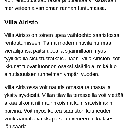
Voit rentoutua saunassa ja pulahtaa virkistävään
meriveteen aivan oman rannan tuntumassa.
Villa Airisto
Villa Airisto on toinen upea vaihtoehto saaristossa
rentoutumiseen. Tämä moderni huvila hurmaa
vierailijansa paitsi upealla sijainnillaan myös
tyylikkäillä sisustusratkaisuillaan. Villa Airiston isot
ikkunat tuovat luonnon osaksi sisätiloja, mikä luo
ainutlaatuisen tunnelman ympäri vuoden.
Villa Airistossa voit nauttia omasta rauhasta ja
yksityisyydestä. Villan tilavilla terasseilla voit viettää
aikaa ulkona niin aurinkoisina kuin sateisinakin
päivinä. Voit myös kokea saariston kauneuden
vuokraamalla vaikkapa soutuveneen tutkiaksesi
lähisaaria.