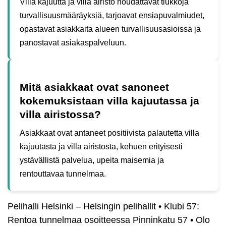
Villa kajuutta ja villa airisto noudattavat tiukkoja
turvallisuusmääräyksiä, tarjoavat ensiapuvalmiudet,
opastavat asiakkaita alueen turvallisuusasioissa ja
panostavat asiakaspalveluun.
Mitä asiakkaat ovat sanoneet
kokemuksistaan villa kajuutassa ja
villa airistossa?
Asiakkaat ovat antaneet positiivista palautetta villa
kajuutasta ja villa airistosta, kehuen erityisesti
ystävällistä palvelua, upeita maisemia ja
rentouttavaa tunnelmaa.
Pelihalli Helsinki – Helsingin pelihallit
•
Klubi 57:
Rentoa tunnelmaa osoitteessa Pinninkatu 57
•
Olo