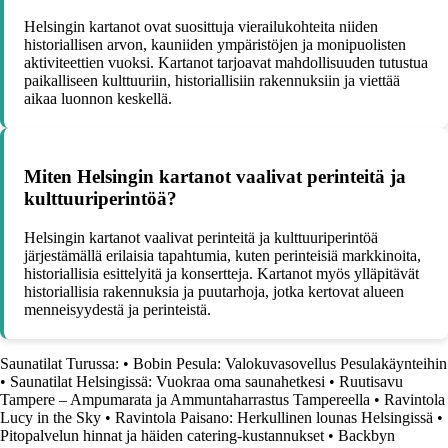
Helsingin kartanot ovat suosittuja vierailukohteita niiden
historiallisen arvon, kauniiden ympäristöjen ja monipuolisten
aktiviteettien vuoksi. Kartanot tarjoavat mahdollisuuden tutustua
paikalliseen kulttuuriin, historiallisiin rakennuksiin ja viettää
aikaa luonnon keskellä.
Miten Helsingin kartanot vaalivat perinteitä ja
kulttuuriperintöä?
Helsingin kartanot vaalivat perinteitä ja kulttuuriperintöä
järjestämällä erilaisia tapahtumia, kuten perinteisiä markkinoita,
historiallisia esittelyitä ja konsertteja. Kartanot myös ylläpitävät
historiallisia rakennuksia ja puutarhoja, jotka kertovat alueen
menneisyydestä ja perinteistä.
Saunatilat Turussa:
•
Bobin Pesula: Valokuvasovellus Pesulakäynteihin
•
Saunatilat Helsingissä: Vuokraa oma saunahetkesi
•
Ruutisavu
Tampere – Ampumarata ja Ammuntaharrastus Tampereella
•
Ravintola
Lucy in the Sky
•
Ravintola Paisano: Herkullinen lounas Helsingissä
•
Pitopalvelun hinnat ja häiden catering-kustannukset
•
Backbyn