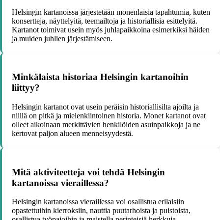
Helsingin kartanoissa järjestetään monenlaisia tapahtumia, kuten
konsertteja, näyttelyitä, teemailtoja ja historiallisia esittelyitä.
Kartanot toimivat usein myös juhlapaikkoina esimerkiksi häiden
ja muiden juhlien järjestämiseen.
Minkälaista historiaa Helsingin kartanoihin
liittyy?
Helsingin kartanot ovat usein peräisin historiallisilta ajoilta ja
niillä on pitkä ja mielenkiintoinen historia. Monet kartanot ovat
olleet aikoinaan merkittävien henkilöiden asuinpaikkoja ja ne
kertovat paljon alueen menneisyydestä.
Mitä aktiviteetteja voi tehdä Helsingin
kartanoissa vieraillessa?
Helsingin kartanoissa vieraillessa voi osallistua erilaisiin
opastettuihin kierroksiin, nauttia puutarhoista ja puistoista,
osallistua työpajoihin ja maistella perinteisiä herkkuja