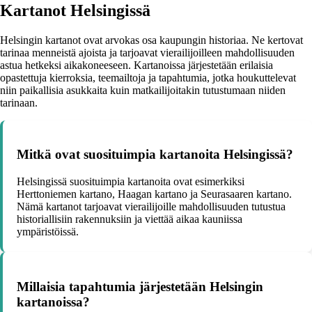
Kartanot Helsingissä
Helsingin kartanot ovat arvokas osa kaupungin historiaa. Ne kertovat
tarinaa menneistä ajoista ja tarjoavat vierailijoilleen mahdollisuuden
astua hetkeksi aikakoneeseen. Kartanoissa järjestetään erilaisia
opastettuja kierroksia, teemailtoja ja tapahtumia, jotka houkuttelevat
niin paikallisia asukkaita kuin matkailijoitakin tutustumaan niiden
tarinaan.
Mitkä ovat suosituimpia kartanoita Helsingissä?
Helsingissä suosituimpia kartanoita ovat esimerkiksi
Herttoniemen kartano, Haagan kartano ja Seurasaaren kartano.
Nämä kartanot tarjoavat vierailijoille mahdollisuuden tutustua
historiallisiin rakennuksiin ja viettää aikaa kauniissa
ympäristöissä.
Millaisia tapahtumia järjestetään Helsingin
kartanoissa?