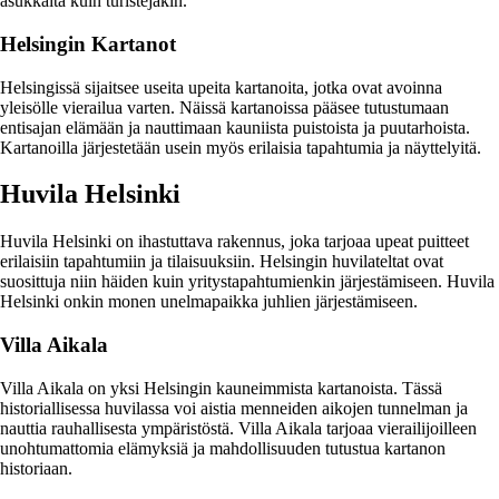
asukkaita kuin turistejakin.
Helsingin Kartanot
Helsingissä sijaitsee useita upeita kartanoita, jotka ovat avoinna
yleisölle vierailua varten. Näissä kartanoissa pääsee tutustumaan
entisajan elämään ja nauttimaan kauniista puistoista ja puutarhoista.
Kartanoilla järjestetään usein myös erilaisia tapahtumia ja näyttelyitä.
Huvila Helsinki
Huvila Helsinki on ihastuttava rakennus, joka tarjoaa upeat puitteet
erilaisiin tapahtumiin ja tilaisuuksiin. Helsingin huvilateltat ovat
suosittuja niin häiden kuin yritystapahtumienkin järjestämiseen. Huvila
Helsinki onkin monen unelmapaikka juhlien järjestämiseen.
Villa Aikala
Villa Aikala on yksi Helsingin kauneimmista kartanoista. Tässä
historiallisessa huvilassa voi aistia menneiden aikojen tunnelman ja
nauttia rauhallisesta ympäristöstä. Villa Aikala tarjoaa vierailijoilleen
unohtumattomia elämyksiä ja mahdollisuuden tutustua kartanon
historiaan.