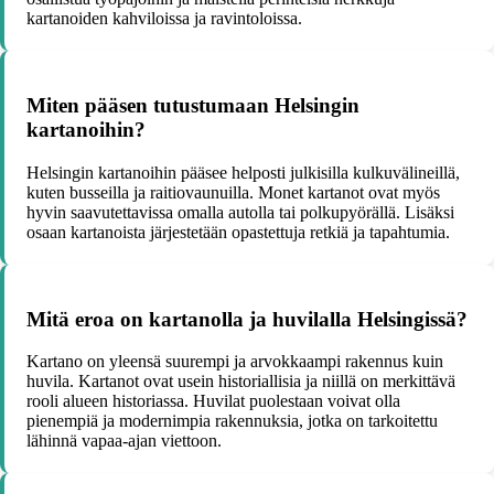
kartanoiden kahviloissa ja ravintoloissa.
Miten pääsen tutustumaan Helsingin
kartanoihin?
Helsingin kartanoihin pääsee helposti julkisilla kulkuvälineillä,
kuten busseilla ja raitiovaunuilla. Monet kartanot ovat myös
hyvin saavutettavissa omalla autolla tai polkupyörällä. Lisäksi
osaan kartanoista järjestetään opastettuja retkiä ja tapahtumia.
Mitä eroa on kartanolla ja huvilalla Helsingissä?
Kartano on yleensä suurempi ja arvokkaampi rakennus kuin
huvila. Kartanot ovat usein historiallisia ja niillä on merkittävä
rooli alueen historiassa. Huvilat puolestaan voivat olla
pienempiä ja modernimpia rakennuksia, jotka on tarkoitettu
lähinnä vapaa-ajan viettoon.