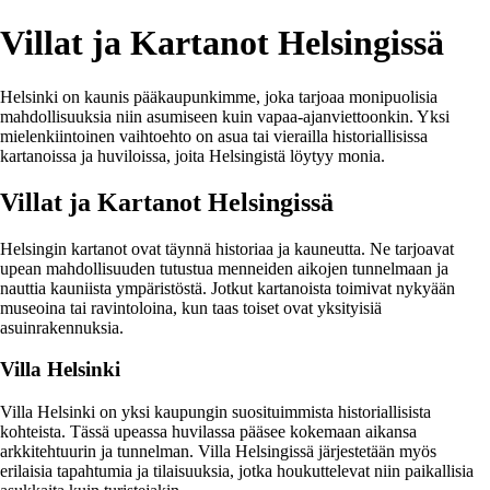
Villat ja Kartanot Helsingissä
Helsinki on kaunis pääkaupunkimme, joka tarjoaa monipuolisia
mahdollisuuksia niin asumiseen kuin vapaa-ajanviettoonkin. Yksi
mielenkiintoinen vaihtoehto on asua tai vierailla historiallisissa
kartanoissa ja huviloissa, joita Helsingistä löytyy monia.
Villat ja Kartanot Helsingissä
Helsingin kartanot ovat täynnä historiaa ja kauneutta. Ne tarjoavat
upean mahdollisuuden tutustua menneiden aikojen tunnelmaan ja
nauttia kauniista ympäristöstä. Jotkut kartanoista toimivat nykyään
museoina tai ravintoloina, kun taas toiset ovat yksityisiä
asuinrakennuksia.
Villa Helsinki
Villa Helsinki on yksi kaupungin suosituimmista historiallisista
kohteista. Tässä upeassa huvilassa pääsee kokemaan aikansa
arkkitehtuurin ja tunnelman. Villa Helsingissä järjestetään myös
erilaisia tapahtumia ja tilaisuuksia, jotka houkuttelevat niin paikallisia