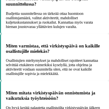
suunnittelussa?
Budjettia suunnitellessa on tärkeää ottaa huomioon
osallistujamäärä, valitut aktiviteetit, mahdolliset
kuljetuskustannukset ja ruokailut. Kannattaa myös varata
hieman joustovaraa yllättävien kulujen varalta.
Miten varmistaa, että virkistyspäivä on kaikille
osallistujille mielekäs?
Osallistujien mieltymykset ja mahdolliset rajoitteet kannattaa
selvittää etukäteen esimerkiksi kyselyllä, jotta ohjelma ja
aktiviteetit voidaan suunnitella siten, että ne ovat kaikille
osallistujille sopivia ja mielekkäitä.
Miten mitata virkistyspäivän onnistumista ja
vaikutuksia työyhteisöön?
On hyvä kerätä palautetta osallistujilta virkistyspäivän jälkeen