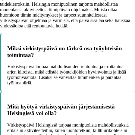
taidekierroksiin, Helsingin monipuolinen tarjonta mahdollistaa
monenlaisia aktiviteetteja tiimipäivän ohjelmaksi. Muista ottaa
huomioon tiimin mieltymykset ja tarpeet suunnitellessasi
virkistyspäivän ohjelmaa ja varmista, että päivä sisältää sekä hauskaa
yhdessäoloa että rentouttavia hetkiä.
Miksi virkistyspäivä on tärkeä osa työyhteisön
toimintaa?
Virkistyspäivä tarjoaa mahdollisuuden rentoutua ja irrottautua
arjen kiireistä, mikä edistää työntekijöiden hyvinvointia ja lisää
työmotivaatiota. Lisäksi se vahvistaa tiimihenkeä ja parantaa
työilmapiiriä.
Mitä hyötyä virkistyspäivän järjestämisestä
Helsingissä voi olla?
Virkistyspäivä Helsingissä tarjoaa monipuolisia mahdollisuuksia
erilaisiin aktiviteetteihin, kuten luontoretkiin, kulttuurikohteisiin