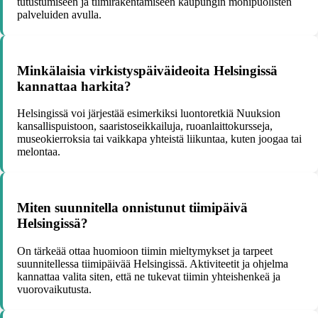
tutustumiseen ja tiimirakentamiseen kaupungin monipuolisten
palveluiden avulla.
Minkälaisia virkistyspäiväideoita Helsingissä
kannattaa harkita?
Helsingissä voi järjestää esimerkiksi luontoretkiä Nuuksion
kansallispuistoon, saaristoseikkailuja, ruoanlaittokursseja,
museokierroksia tai vaikkapa yhteistä liikuntaa, kuten joogaa tai
melontaa.
Miten suunnitella onnistunut tiimipäivä
Helsingissä?
On tärkeää ottaa huomioon tiimin mieltymykset ja tarpeet
suunnitellessa tiimipäivää Helsingissä. Aktiviteetit ja ohjelma
kannattaa valita siten, että ne tukevat tiimin yhteishenkeä ja
vuorovaikutusta.