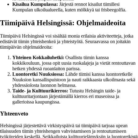
Kisailua Kumpulassa:
Järjestä rennot kisailut tiimillesi
Kumpulan ulkoilualueella, kuten mölkkyä tai frisbeegolfia.
Tiimipäivä Helsingissä: Ohjelmaideoita
Tiimipäivä Helsingissä voi sisältää monia erilaisia aktiviteetteja, jotka
edistävät tiimin yhteishenkeä ja yhteistyötä. Seuraavassa on joitakin
tiimipäivän ohjelmaideoita:
Yhteinen Kokkailuhetki:
Osallistu tiimin kanssa
kokkikouluun, jossa opit uusia ruokalajeja ja vietät rentouttavan
hetken yhdessä ruoanlaiton parissa.
Luontoretki Nuuksiossa:
Lähde tiimisi kanssa luontoretkelle
Nuuksion kansallispuistoon ja nauti raikkaasta ulkoilmasta sekä
yhdessäolosta luonnon helmassa.
Taide- ja Kulttuurikierros:
Tutustu Helsingin taide- ja
kulttuuritarjontaan järjestämällä kierros eri museoissa ja
gallerioissa kaupungissa.
Yhteenveto
Helsingissä järjestettävä virkistyspäivä tai tiimipäivä tarjoaa upean
tilaisuuden tiimin yhteishengen vahvistamiseen ja rentoutumiseen
työkiireiden keskellä. Seikkailuista kulttuurielämyksiin ja luontoretkistä