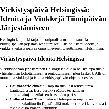
Virkistyspäivä Helsingissä:
Ideoita ja Vinkkejä Tiimipäivän
Järjestämiseen
Helsingin kaupunki tarjoaa monipuolisia mahdollisuuksia
virkistyspäivän järjestämiseen tiimillesi. Alla on listattu ideoita ja
vinkkejä virkistyspäivän onnistuneeseen toteuttamiseen Helsingissä.
Virkistyspäivä Ideoita Helsingissä
Virkistyspäivän järjestäminen Helsingissä voi olla hauska tapa tiimin
yhteishengen kohottamiseen ja rentoutumiseen arjen keskellä. Alla on
muutamia vinkkejä ja ideoita virkistyspäivän ohjelman osaksi:
Lauttasaari-Seikkailu:
Järjestä tiimillesi seikkailurata
Lauttasaaressa, jossa porukka pääsee testaamaan
tiimityötaitojaan erilaisten haasteiden parissa.
Cultural Food Tour:
Tutustu Helsingin monipuoliseen
katuruokakulttuuriin järjestämällä ruokakierros eri kahviloissa ja
ravintoloissa ympäri kaupunkia.