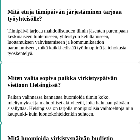
Mitä etuja tiimipäivän järjestäminen tarjoaa
työyhteisölle?
Tiimipäivä tarjoaa mahdollisuuden tiimin jäsenten parempaan
keskinäiseen tuntemiseen, yhteistyön kehittämiseen,
luottamuksen vahvistamiseen ja kommunikaation
parantamiseen, mikä kaikki edistää työilmapiiriä ja tehokasta
työskentelyä.
Miten valita sopiva paikka virkistyspäivän
viettoon Helsingissä?
Paikan valinnassa kannattaa huomioida tiimin koko,
mieltymykset ja mahdolliset aktiviteetit, joita halutaan päivään
sisällyttää. Helsingissä on tarjolla monipuolisia vaihtoehtoja niin
kaupunki- kuin luontokohteidenkin suhteen.
Mitä huomioida virkistyspäivän budjetin