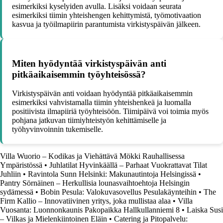
esimerkiksi kyselyiden avulla. Lisäksi voidaan seurata
esimerkiksi tiimin yhteishengen kehittymistä, työmotivaation
kasvua ja työilmapiirin parantumista virkistyspäivän jälkeen.
Miten hyödyntää virkistyspäivän anti
pitkäaikaisemmin työyhteisössä?
Virkistyspäivän anti voidaan hyödyntää pitkäaikaisemmin
esimerkiksi vahvistamalla tiimin yhteishenkeä ja luomalla
positiivista ilmapiiriä työyhteisöön. Tiimipäivä voi toimia myös
pohjana jatkuvan tiimiyhteistyön kehittämiselle ja
työhyvinvoinnin tukemiselle.
Villa Wuorio – Kodikas ja Viehättävä Mökki Rauhallisessa
Ympäristössä
•
Juhlatilat Hyvinkäällä – Parhaat Vuokrattavat Tilat
Juhliin
•
Ravintola Sunn Helsinki: Makunautintoja Helsingissä
•
Pantry Sörnäinen – Herkullisia lounasvaihtoehtoja Helsingin
sydämessä
•
Bobin Pesula: Valokuvasovellus Pesulakäynteihin
•
The
Firm Kallio – Innovatiivinen yritys, joka mullistaa alaa
•
Villa
Vuosanta: Luonnonkaunis Pakopaikka Hallkullanniemi 8
•
Laiska Susi
– Vilkas ja Mielenkiintoinen Eläin
•
Catering ja Pitopalvelu: