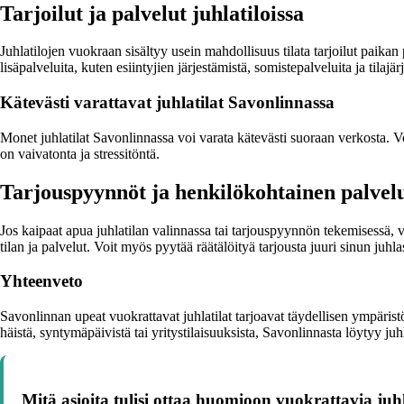
Tarjoilut ja palvelut juhlatiloissa
Juhlatilojen vuokraan sisältyy usein mahdollisuus tilata tarjoilut paikan 
lisäpalveluita, kuten esiintyjien järjestämistä, somistepalveluita ja tilajärj
Kätevästi varattavat juhlatilat Savonlinnassa
Monet juhlatilat Savonlinnassa voi varata kätevästi suoraan verkosta. Vo
on vaivatonta ja stressitöntä.
Tarjouspyynnöt ja henkilökohtainen palvel
Jos kaipaat apua juhlatilan valinnassa tai tarjouspyynnön tekemisessä, v
tilan ja palvelut. Voit myös pyytää räätälöityä tarjousta juuri sinun juhla
Yhteenveto
Savonlinnan upeat vuokrattavat juhlatilat tarjoavat täydellisen ympäristön
häistä, syntymäpäivistä tai yritystilaisuuksista, Savonlinnasta löytyy ju
Mitä asioita tulisi ottaa huomioon vuokrattavia juhl