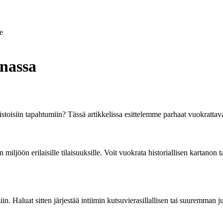
e
nnassa
istoisiin tapahtumiin? Tässä artikkelissa esittelemme parhaat vuokrattava
 miljöön erilaisille tilaisuuksille. Voit vuokrata historiallisen kartanon 
iin. Haluat sitten järjestää intiimin kutsuvierasillallisen tai suuremman j