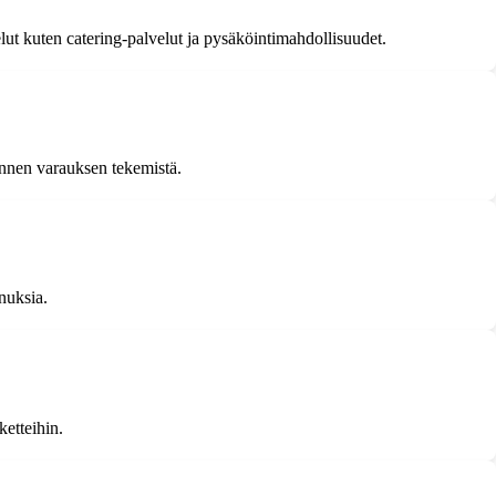
elut kuten catering-palvelut ja pysäköintimahdollisuudet.
 ennen varauksen tekemistä.
nnuksia.
ketteihin.