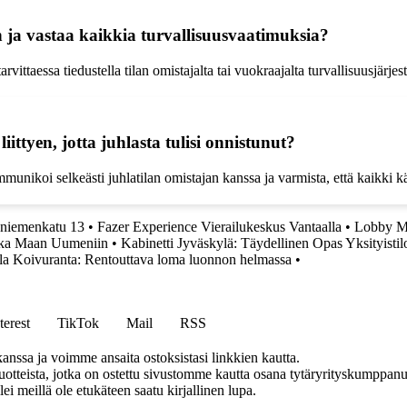
en ja vastaa kaikkia turvallisuusvaatimuksia?
rvittaessa tiedustella tilan omistajalta tai vuokraajalta turvallisuusjärjes
ittyen, jotta juhlasta tulisi onnistunut?
kommunikoi selkeästi juhlatilan omistajan kanssa ja varmista, että kaikki
aniemenkatu 13
•
Fazer Experience Vierailukeskus Vantaalla
•
Lobby My
tka Maan Uumeniin
•
Kabinetti Jyväskylä: Täydellinen Opas Yksityistil
lla Koivuranta: Rentouttava loma luonnon helmassa
•
terest
TikTok
Mail
RSS
anssa ja voimme ansaita ostoksistasi linkkien kautta.
teista, jotka on ostettu sivustomme kautta osana tytäryrityskumppanuu
llei meillä ole etukäteen saatu kirjallinen lupa.