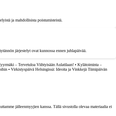
telyistä ja mahdollisista poistumisteistä.
 käytännön järjestelyt ovat kunnossa ennen juhlapäivää.
yrmäki – Tervetuloa Viihtyisään Aulatilaan!
•
Kylätoiminta –
oihin
•
Virkistyspäivä Helsingissä: Ideoita ja Vinkkejä Tiimipäivän
ttamme jälleenmyyjien kanssa. Tällä sivustolla olevaa materiaalia ei