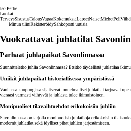
I
so
P
erhe
Luokat
Terveys
Sisustus
Talous
Vapaa
Kokemuksia
Lapset
Naiset
Miehet
Peli
Viihd
Minun tilini
Rekisteröidy
Sähköposti uutisia
Vuokrattavat juhlatilat Savonli
Parhaat juhlapaikat Savonlinnassa
Suunnitteletko juhlia Savonlinnassa? Etsitkö täydellistä juhlatilaa ikimu
Uniikit juhlapaikat historiallisessa ympäristössä
Vanhassa kaupungissa sijaitsevat tunnelmalliset juhlatilat tarjoavat upean
vieraasi varmasti viihtyvät ja juhlasta tulee ikimuistoinen.
Monipuoliset tilavaihtoehdot erikokoisiin juhliin
Savonlinnassa on tarjolla monipuolisia juhlatiloja erikokoisiin tilaisuuks
modernit juhlatilat sekä idylliset pihat juhlien järjestämiseen.