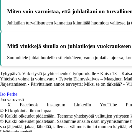
Miten voin varmistaa, että juhlatilani on turvallin
Juhlatilan turvallisuuteen kannattaa kiinnittää huomiota valitessa ja ta
Mitä vinkkejä sinulla on juhlatilojen vuokraukseen li
Suunnittele juhlat huolellisesti etukäteen, varaa juhlatila ajoissa, 
Tyhypäivä: Virkistystä ja yhteishenkeä työporukalle
•
Kaisa 13 – Kais
Yhteisön voima ja voimavara
•
Tytyrin Elämyskaivos – Maaginen Ma
Järjestämiseen
•
Päivittäinen annos terveyttä: Miksi se on tärkeää?
•
Vi
I
so
P
erhe
Jaa varovasti
X
Facebook
Instagram
LinkedIn
YouTube
Pin
© Ei kopiointia ilman lupaa.
© Kaikki oikeudet pidätetään. Teemme yhteistyötä valittujen yritysten k
© Kaikki oikeudet pidätetään. Saatamme ansaita osan myynnistämme tuot
saa jäljentää, jakaa, lähettää, tallentaa välimuistiin tai muuten käyttää, e
Lisätietoja meistä