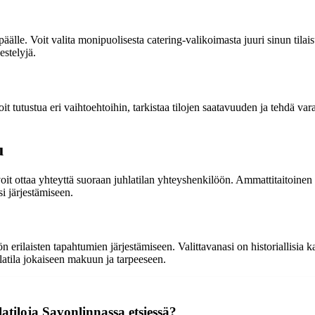
päälle. Voit valita monipuolisesta catering-valikoimasta juuri sinun tilai
estelyjä.
it tutustua eri vaihtoehtoihin, tarkistaa tilojen saatavuuden ja tehdä v
u
oit ottaa yhteyttä suoraan juhlatilan yhteyshenkilöön. Ammattitaitoinen 
si järjestämiseen.
 erilaisten tapahtumien järjestämiseen. Valittavanasi on historiallisia ka
hlatila jokaiseen makuun ja tarpeeseen.
atiloja Savonlinnassa etsiessä?