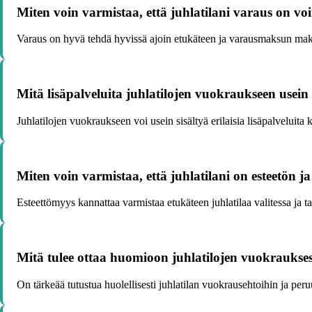
Miten voin varmistaa, että juhlatilani varaus on 
Varaus on hyvä tehdä hyvissä ajoin etukäteen ja varausmaksun mak
Mitä lisäpalveluita juhlatilojen vuokraukseen usein 
Juhlatilojen vuokraukseen voi usein sisältyä erilaisia lisäpalveluita 
Miten voin varmistaa, että juhlatilani on esteetön ja 
Esteettömyys kannattaa varmistaa etukäteen juhlatilaa valitessa ja t
Mitä tulee ottaa huomioon juhlatilojen vuokraukses
On tärkeää tutustua huolellisesti juhlatilan vuokrausehtoihin ja pe