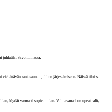
t juhlatilat Savonlinnassa.
tai viehättävän rantasaunan juhlien järjestämiseen. Näissä tiloissa
uhlan, löydät varmasti sopivan tilan. Valittavanasi on upeat salit,