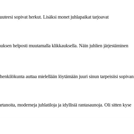
suuteesi sopivat herkut. Lisäksi monet juhlapaikat tarjoavat
arauksen helposti muutamalla klikkauksella. Näin juhlien järjestäminen
henkilökunta auttaa mielellään löytämään juuri sinun tarpeisiisi sopivan
rtanoita, moderneja juhlatiloja ja idyllisiä rantasaunoja. Oli sitten kyse