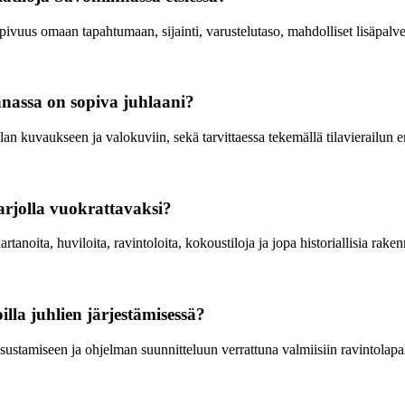
pivuus omaan tapahtumaan, sijainti, varustelutaso, mahdolliset lisäpalv
nnassa on sopiva juhlaani?
tilan kuvaukseen ja valokuviin, sekä tarvittaessa tekemällä tilavierailun
tarjolla vuokrattavaksi?
artanoita, huviloita, ravintoloita, kokoustiloja ja jopa historiallisia rake
illa juhlien järjestämisessä?
isustamiseen ja ohjelman suunnitteluun verrattuna valmiisiin ravintolapa