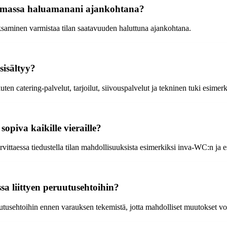
voimassa haluamanani ajankohtana?
saminen varmistaa tilan saatavuuden haluttuna ajankohtana.
sisältyy?
kuten catering-palvelut, tarjoilut, siivouspalvelut ja tekninen tuki esimer
sopiva kaikille vieraille?
arvittaessa tiedustella tilan mahdollisuuksista esimerkiksi inva-WC:n ja
sa liittyen peruutusehtoihin?
ruutusehtoihin ennen varauksen tekemistä, jotta mahdolliset muutokset vo