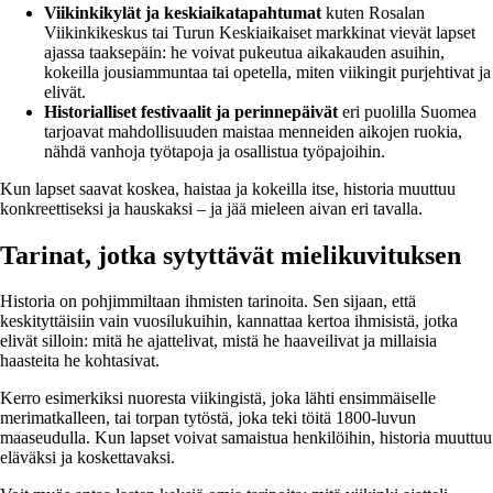
Viikinkikylät ja keskiaikatapahtumat
kuten Rosalan
Viikinkikeskus tai Turun Keskiaikaiset markkinat vievät lapset
ajassa taaksepäin: he voivat pukeutua aikakauden asuihin,
kokeilla jousiammuntaa tai opetella, miten viikingit purjehtivat ja
elivät.
Historialliset festivaalit ja perinnepäivät
eri puolilla Suomea
tarjoavat mahdollisuuden maistaa menneiden aikojen ruokia,
nähdä vanhoja työtapoja ja osallistua työpajoihin.
Kun lapset saavat koskea, haistaa ja kokeilla itse, historia muuttuu
konkreettiseksi ja hauskaksi – ja jää mieleen aivan eri tavalla.
Tarinat, jotka sytyttävät mielikuvituksen
Historia on pohjimmiltaan ihmisten tarinoita. Sen sijaan, että
keskityttäisiin vain vuosilukuihin, kannattaa kertoa ihmisistä, jotka
elivät silloin: mitä he ajattelivat, mistä he haaveilivat ja millaisia
haasteita he kohtasivat.
Kerro esimerkiksi nuoresta viikingistä, joka lähti ensimmäiselle
merimatkalleen, tai torpan tytöstä, joka teki töitä 1800-luvun
maaseudulla. Kun lapset voivat samaistua henkilöihin, historia muuttuu
eläväksi ja koskettavaksi.