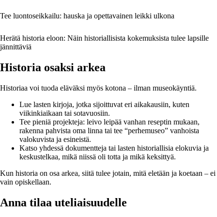
Tee luontoseikkailu: hauska ja opettavainen leikki ulkona
Herätä historia eloon: Näin historiallisista kokemuksista tulee lapsille
jännittäviä
Historia osaksi arkea
Historiaa voi tuoda eläväksi myös kotona – ilman museokäyntiä.
Lue lasten kirjoja, jotka sijoittuvat eri aikakausiin, kuten
viikinkiaikaan tai sotavuosiin.
Tee pieniä projekteja: leivo leipää vanhan reseptin mukaan,
rakenna pahvista oma linna tai tee “perhemuseo” vanhoista
valokuvista ja esineistä.
Katso yhdessä dokumentteja tai lasten historiallisia elokuvia ja
keskustelkaa, mikä niissä oli totta ja mikä keksittyä.
Kun historia on osa arkea, siitä tulee jotain, mitä eletään ja koetaan – ei
vain opiskellaan.
Anna tilaa uteliaisuudelle