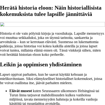
Herätä historia eloon: Näin historiallisista
kokemuksista tulee lapsille jännittäviä
Historia ei ole vain pölyisiä kirjoja ja vuosilukuja. Lapsille menneisyys
voi muuttua seikkailuksi, joka on täynnä tarinoita, sankareita ja
arvoituksia – kun se kerrotaan elävästi. Suomessa on lukemattomia
paikkoja, joissa historiaa voi kokea kaikilla aisteilla ja joissa lapset
voivat tuntea, millaista elämä ennen oli. Tässä vinkkejä siihen, miten
voit herättää historian eloon koko perheelle.
Leikin ja oppimisen yhdistäminen
Lapset oppivat parhaiten, kun he saavat käyttää kehoaan ja
mielikuvitustaan. Siksi elämykselliset historialliset kokemukset, joissa
he voivat osallistua itse, jäävät parhaiten mieleen.
Elävät museot
kuten Seurasaaren ulkomuseo Helsingissä tai
Turun linna tarjoavat mahdollisuuden kulkea vanhoissa
miljöissä, tavata menneisyyden hahmoja ja kokeilla vanhoja
käsitöitä tai ruoanlaittoa avotulella.