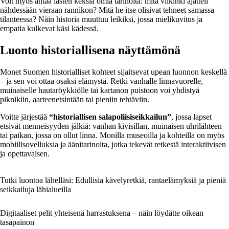
Voit myös antaa lasten keksiä omia tarinoita: mitä viikinki ajatteli
nähdessään vieraan rannikon? Mitä he itse olisivat tehneet samassa
tilanteessa? Näin historia muuttuu leikiksi, jossa mielikuvitus ja
empatia kulkevat käsi kädessä.
Luonto historiallisena näyttämönä
Monet Suomen historialliset kohteet sijaitsevat upean luonnon keskellä
– ja sen voi ottaa osaksi elämystä. Retki vanhalle linnavuorelle,
muinaiselle hautaröykkiölle tai kartanon puistoon voi yhdistyä
piknikiin, aarteenetsintään tai pieniin tehtäviin.
Voitte järjestää
“historiallisen salapoliisiseikkailun”
, jossa lapset
etsivät menneisyyden jälkiä: vanhan kivisillan, muinaisen uhrilähteen
tai paikan, jossa on ollut linna. Monilla museoilla ja kohteilla on myös
mobiilisovelluksia ja äänitarinoita, jotka tekevät retkestä interaktiivisen
ja opettavaisen.
Tutki luontoa lähelläsi: Edullisia kävelyretkiä, rantaelämyksiä ja pieniä
seikkailuja lähialueilla
Digitaaliset pelit yhteisenä harrastuksena – näin löydätte oikean
tasapainon