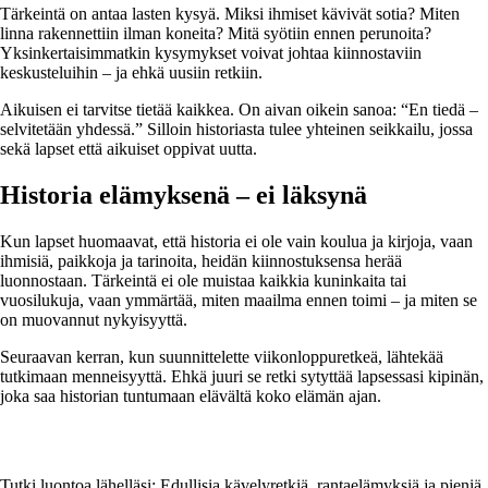
Tärkeintä on antaa lasten kysyä. Miksi ihmiset kävivät sotia? Miten
linna rakennettiin ilman koneita? Mitä syötiin ennen perunoita?
Yksinkertaisimmatkin kysymykset voivat johtaa kiinnostaviin
keskusteluihin – ja ehkä uusiin retkiin.
Aikuisen ei tarvitse tietää kaikkea. On aivan oikein sanoa: “En tiedä –
selvitetään yhdessä.” Silloin historiasta tulee yhteinen seikkailu, jossa
sekä lapset että aikuiset oppivat uutta.
Historia elämyksenä – ei läksynä
Kun lapset huomaavat, että historia ei ole vain koulua ja kirjoja, vaan
ihmisiä, paikkoja ja tarinoita, heidän kiinnostuksensa herää
luonnostaan. Tärkeintä ei ole muistaa kaikkia kuninkaita tai
vuosilukuja, vaan ymmärtää, miten maailma ennen toimi – ja miten se
on muovannut nykyisyyttä.
Seuraavan kerran, kun suunnittelette viikonloppuretkeä, lähtekää
tutkimaan menneisyyttä. Ehkä juuri se retki sytyttää lapsessasi kipinän,
joka saa historian tuntumaan elävältä koko elämän ajan.
Tutki luontoa lähelläsi: Edullisia kävelyretkiä, rantaelämyksiä ja pieniä