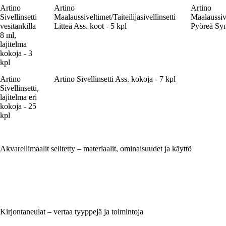
Artino
Artino
Artino
Sivellinsetti
Maalaussiveltimet/Taiteilijasivellinsetti
Maalaussive
vesitankilla
Litteä Ass. koot - 5 kpl
Pyöreä Synt
8 ml,
lajitelma
kokoja - 3
kpl
Artino
Artino Sivellinsetti Ass. kokoja - 7 kpl
Sivellinsetti,
lajitelma eri
kokoja - 25
kpl
Akvarellimaalit selitetty – materiaalit, ominaisuudet ja käyttö
Kirjontaneulat – vertaa tyyppejä ja toimintoja