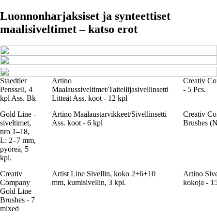
Luonnonharjaksiset ja synteettiset
maalisiveltimet – katso erot
Staedtler
Artino
Creativ Co
Pensseli, 4
Maalaussiveltimet/Taiteilijasivellinsetti
- 5 Pcs.
kpl Ass. Bk
Litteät Ass. koot - 12 kpl
Gold Line -
Artino Maalaustarvikkeet/Sivellinsetti
Creativ C
siveltimet,
Ass. koot - 6 kpl
Brushes (N
nro 1–18,
L: 2–7 mm,
pyöreä, 5
kpl.
Creativ
Artist Line Sivellin, koko 2+6+10
Artino Sivel
Company
mm, kumisivellin, 3 kpl.
kokoja - 1
Gold Line
Brushes - 7
mixed