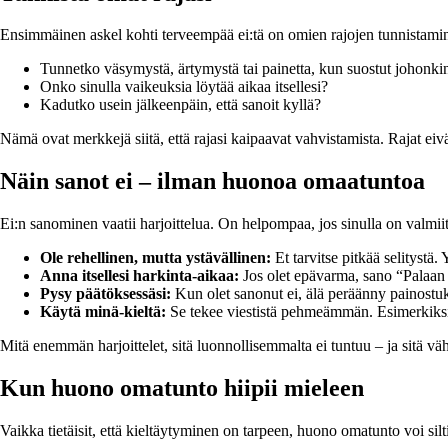
Ensimmäinen askel kohti terveempää ei:tä on omien rajojen tunnistamine
Tunnetko väsymystä, ärtymystä tai painetta, kun suostut johonki
Onko sinulla vaikeuksia löytää aikaa itsellesi?
Kadutko usein jälkeenpäin, että sanoit kyllä?
Nämä ovat merkkejä siitä, että rajasi kaipaavat vahvistamista. Rajat e
Näin sanot ei – ilman huonoa omaatuntoa
Ei:n sanominen vaatii harjoittelua. On helpompaa, jos sinulla on valmiita
Ole rehellinen, mutta ystävällinen:
Et tarvitse pitkää selitystä. 
Anna itsellesi harkinta-aikaa:
Jos olet epävarma, sano “Palaan 
Pysy päätöksessäsi:
Kun olet sanonut ei, älä peräänny painostuk
Käytä minä-kieltä:
Se tekee viestistä pehmeämmän. Esimerkiksi 
Mitä enemmän harjoittelet, sitä luonnollisemmalta ei tuntuu – ja sitä v
Kun huono omatunto hiipii mieleen
Vaikka tietäisit, että kieltäytyminen on tarpeen, huono omatunto voi silti