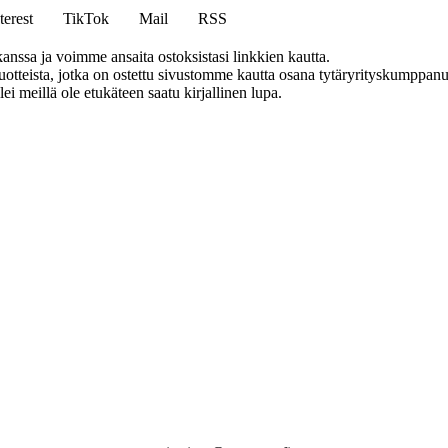
terest
TikTok
Mail
RSS
anssa ja voimme ansaita ostoksistasi linkkien kautta.
teista, jotka on ostettu sivustomme kautta osana tytäryrityskumppanuu
llei meillä ole etukäteen saatu kirjallinen lupa.