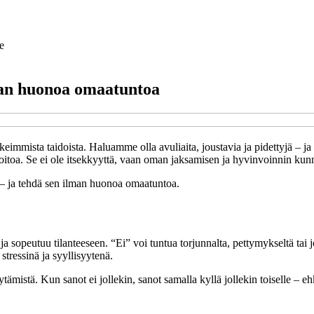
e
lman huonoa omaatuntoa
aikeimmista taidoista. Haluamme olla avuliaita, joustavia ja pidettyjä 
oitoa. Se ei ole itsekkyyttä, vaan oman jaksamisen ja hyvinvoinnin kunn
i – ja tehdä sen ilman huonoa omaatuntoa.
a sopeutuu tilanteeseen. “Ei” voi tuntua torjunnalta, pettymykseltä tai 
essinä ja syyllisyytenä.
mistä. Kun sanot ei jollekin, sanot samalla kyllä jollekin toiselle – ehkä