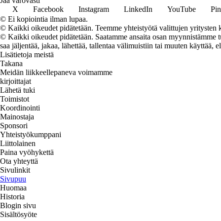
Jaa varovasti
X
Facebook
Instagram
LinkedIn
YouTube
Pin
© Ei kopiointia ilman lupaa.
© Kaikki oikeudet pidätetään. Teemme yhteistyötä valittujen yritysten k
© Kaikki oikeudet pidätetään. Saatamme ansaita osan myynnistämme tuot
saa jäljentää, jakaa, lähettää, tallentaa välimuistiin tai muuten käyttää, e
Lisätietoja meistä
Takana
Meidän liikkeellepaneva voimamme
kirjoittajat
Lähetä tuki
Toimistot
Koordinointi
Mainostaja
Sponsori
Yhteistyökumppani
Liittolainen
Paina vyöhykettä
Ota yhteyttä
Sivulinkit
Sivupuu
Huomaa
Historia
Blogin sivu
Sisältösyöte