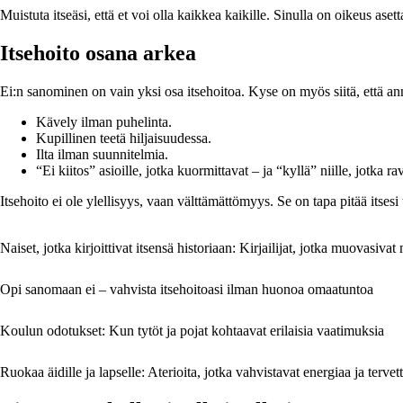
Muistuta itseäsi, että et voi olla kaikkea kaikille. Sinulla on oikeus as
Itsehoito osana arkea
Ei:n sanominen on vain yksi osa itsehoitoa. Kyse on myös siitä, että annat
Kävely ilman puhelinta.
Kupillinen teetä hiljaisuudessa.
Ilta ilman suunnitelmia.
“Ei kiitos” asioille, jotka kuormittavat – ja “kyllä” niille, jotka ra
Itsehoito ei ole ylellisyys, vaan välttämättömyys. Se on tapa pitää itsesi
Naiset, jotka kirjoittivat itsensä historiaan: Kirjailijat, jotka muovasivat
Opi sanomaan ei – vahvista itsehoitoasi ilman huonoa omaatuntoa
Koulun odotukset: Kun tytöt ja pojat kohtaavat erilaisia vaatimuksia
Ruokaa äidille ja lapselle: Aterioita, jotka vahvistavat energiaa ja tervet