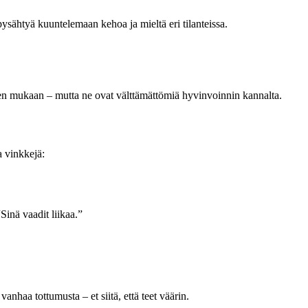
sähtyä kuuntelemaan kehoa ja mieltä eri tilanteissa.
iden mukaan – mutta ne ovat välttämättömiä hyvinvoinnin kannalta.
a vinkkejä:
inä vaadit liikaa.”
vanhaa tottumusta – et siitä, että teet väärin.