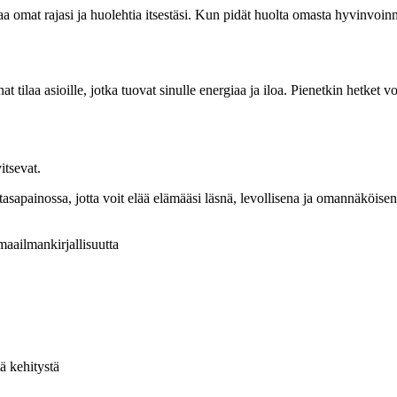
ettaa omat rajasi ja huolehtia itsestäsi. Kun pidät huolta omasta hyvinvoi
 tilaa asioille, jotka tuovat sinulle energiaa ja iloa. Pienetkin hetket v
vitsevat.
 tasapainossa, jotta voit elää elämääsi läsnä, levollisena ja omannäköisen
 maailmankirjallisuutta
tä kehitystä