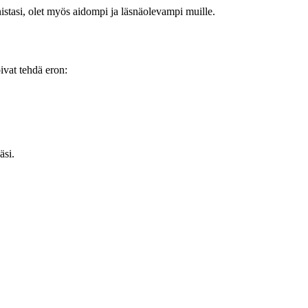
nnistasi, olet myös aidompi ja läsnäolevampi muille.
oivat tehdä eron:
äsi.