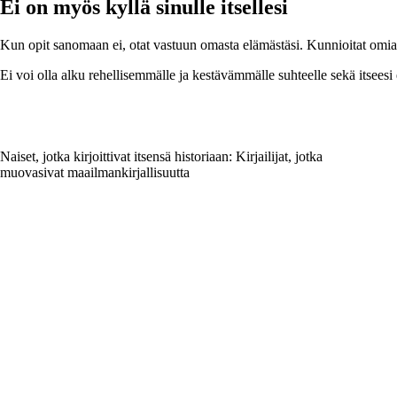
Ei on myös kyllä sinulle itsellesi
Kun opit sanomaan ei, otat vastuun omasta elämästäsi. Kunnioitat omia ta
Ei voi olla alku rehellisemmälle ja kestävämmälle suhteelle sekä itseesi e
Naiset, jotka kirjoittivat itsensä historiaan: Kirjailijat, jotka
muovasivat maailmankirjallisuutta