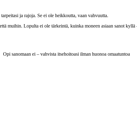
rpeitasi ja rajoja. Se ei ole heikkoutta, vaan vahvuutta.
ttä muihin. Lopulta ei ole tärkeintä, kuinka moneen asiaan sanot kyllä – v
Opi sanomaan ei – vahvista itsehoitoasi ilman huonoa omaatuntoa