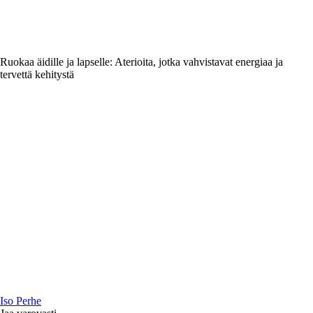
Ruokaa äidille ja lapselle: Aterioita, jotka vahvistavat energiaa ja
tervettä kehitystä
I
so
P
erhe