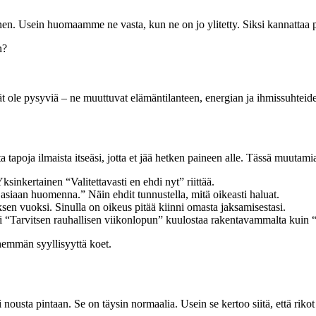
n. Usein huomaamme ne vasta, kun ne on jo ylitetty. Siksi kannattaa py
n?
ivät ole pysyviä – ne muuttuvat elämäntilanteen, energian ja ihmissuhte
 tapoja ilmaista itseäsi, jotta et jää hetken paineen alle. Tässä muutami
Yksinkertainen “Valitettavasti en ehdi nyt” riittää.
asiaan huomenna.” Näin ehdit tunnustella, mitä oikeasti haluat.
sen vuoksi. Sinulla on oikeus pitää kiinni omasta jaksamisestasi.
“Tarvitsen rauhallisen viikonlopun” kuulostaa rakentavammalta kuin “S
ähemmän syyllisyyttä koet.
 nousta pintaan. Se on täysin normaalia. Usein se kertoo siitä, että rikot 