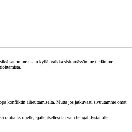
– ja siksi sanomme usein kyllä, vaikka sisimmässämme tiedämme
ioittamista.
jopa konfliktin aiheuttamiselta. Mutta jos jatkuvasti sivuutamme omat
 rauhalle, unelle, ajalle itsellesi tai vain hengähdystauolle.