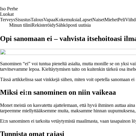
I
so
P
erhe
Luokat
Terveys
Sisustus
Talous
Vapaa
Kokemuksia
Lapset
Naiset
Miehet
Peli
Viihd
Minun tilini
Rekisteröidy
Sähköposti uutisia
Opi sanomaan ei – vahvista itsehoitoasi i
Sanominen “ei” voi tuntua pieneltä asialta, mutta monille se on yksi v
tarvitsevamme lepoa. Kieltäytymisen taito on kuitenkin tärkeä osa itseh
Tässä artikkelissa saat vinkkejä siihen, miten voit opetella sanomaan e
Miksi ei:n sanominen on niin vaikeaa
Monet meistä on kasvatettu ajattelemaan, että hyvä ihminen auttaa aina j
tarpeemme miellyttääksemme muita, maksamme hinnan uupumuksena, str
Ei:n sanominen ei tarkoita vetäytymistä maailmasta, vaan tasapainon löytä
Tunnista omat rajasi