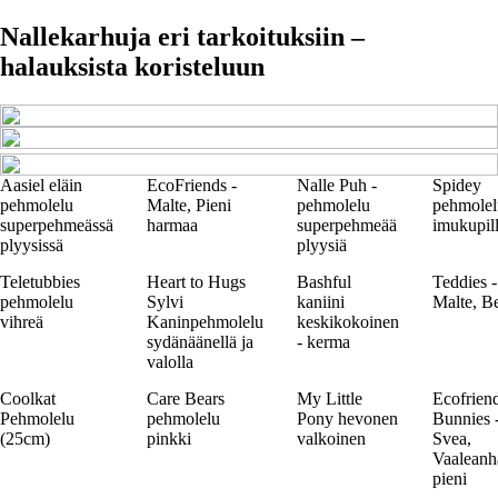
Nallekarhuja eri tarkoituksiin –
halauksista koristeluun
Aasiel eläin
EcoFriends -
Nalle Puh -
Spidey
pehmolelu
Malte, Pieni
pehmolelu
pehmolel
superpehmeässä
harmaa
superpehmeää
imukupil
plyysissä
plyysiä
Teletubbies
Heart to Hugs
Bashful
Teddies -
pehmolelu
Sylvi
kaniini
Malte, B
vihreä
Kaninpehmolelu
keskikokoinen
sydänäänellä ja
- kerma
valolla
Coolkat
Care Bears
My Little
Ecofrien
Pehmolelu
pehmolelu
Pony hevonen
Bunnies 
(25cm)
pinkki
valkoinen
Svea,
Vaalean
pieni