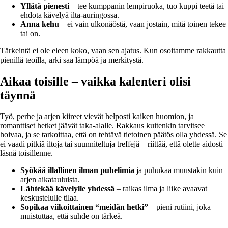
Yllätä pienesti
– tee kumppanin lempiruoka, tuo kuppi teetä tai
ehdota kävelyä ilta-auringossa.
Anna kehu
– ei vain ulkonäöstä, vaan jostain, mitä toinen tekee
tai on.
Tärkeintä ei ole eleen koko, vaan sen ajatus. Kun osoitamme rakkautta
pienillä teoilla, arki saa lämpöä ja merkitystä.
Aikaa toisille – vaikka kalenteri olisi
täynnä
Työ, perhe ja arjen kiireet vievät helposti kaiken huomion, ja
romanttiset hetket jäävät taka-alalle. Rakkaus kuitenkin tarvitsee
hoivaa, ja se tarkoittaa, että on tehtävä tietoinen päätös olla yhdessä. Se
ei vaadi pitkiä iltoja tai suunniteltuja treffejä – riittää, että olette aidosti
läsnä toisillenne.
Syökää illallinen ilman puhelimia
ja puhukaa muustakin kuin
arjen aikatauluista.
Lähtekää kävelylle yhdessä
– raikas ilma ja liike avaavat
keskustelulle tilaa.
Sopikaa viikoittainen “meidän hetki”
– pieni rutiini, joka
muistuttaa, että suhde on tärkeä.