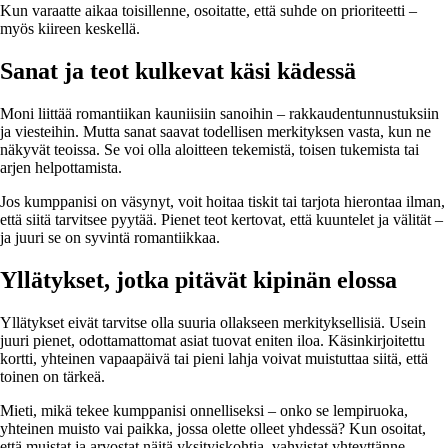
Kun varaatte aikaa toisillenne, osoitatte, että suhde on prioriteetti –
myös kiireen keskellä.
Sanat ja teot kulkevat käsi kädessä
Moni liittää romantiikan kauniisiin sanoihin – rakkaudentunnustuksiin
ja viesteihin. Mutta sanat saavat todellisen merkityksen vasta, kun ne
näkyvät teoissa. Se voi olla aloitteen tekemistä, toisen tukemista tai
arjen helpottamista.
Jos kumppanisi on väsynyt, voit hoitaa tiskit tai tarjota hierontaa ilman,
että siitä tarvitsee pyytää. Pienet teot kertovat, että kuuntelet ja välität –
ja juuri se on syvintä romantiikkaa.
Yllätykset, jotka pitävät kipinän elossa
Yllätykset eivät tarvitse olla suuria ollakseen merkityksellisiä. Usein
juuri pienet, odottamattomat asiat tuovat eniten iloa. Käsinkirjoitettu
kortti, yhteinen vapaapäivä tai pieni lahja voivat muistuttaa siitä, että
toinen on tärkeä.
Mieti, mikä tekee kumppanisi onnelliseksi – onko se lempiruoka,
yhteinen muisto vai paikka, jossa olette olleet yhdessä? Kun osoitat,
että muistat ja arvostat näitä yksityiskohtia, vahvistat yhteyttänne.