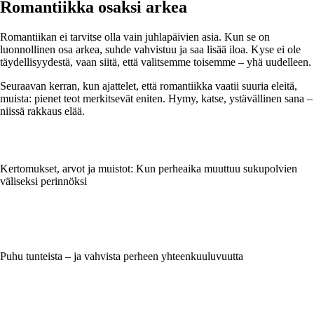
Romantiikka osaksi arkea
Romantiikan ei tarvitse olla vain juhlapäivien asia. Kun se on
luonnollinen osa arkea, suhde vahvistuu ja saa lisää iloa. Kyse ei ole
täydellisyydestä, vaan siitä, että valitsemme toisemme – yhä uudelleen.
Seuraavan kerran, kun ajattelet, että romantiikka vaatii suuria eleitä,
muista: pienet teot merkitsevät eniten. Hymy, katse, ystävällinen sana –
niissä rakkaus elää.
Kertomukset, arvot ja muistot: Kun perheaika muuttuu sukupolvien
väliseksi perinnöksi
Puhu tunteista – ja vahvista perheen yhteenkuuluvuutta