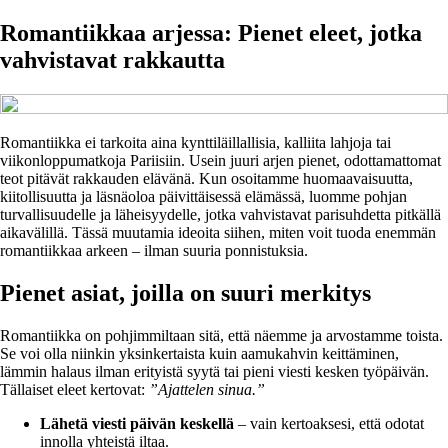
Romantiikkaa arjessa: Pienet eleet, jotka
vahvistavat rakkautta
Romantiikka ei tarkoita aina kynttiläillallisia, kalliita lahjoja tai
viikonloppumatkoja Pariisiin. Usein juuri arjen pienet, odottamattomat
teot pitävät rakkauden elävänä. Kun osoitamme huomaavaisuutta,
kiitollisuutta ja läsnäoloa päivittäisessä elämässä, luomme pohjan
turvallisuudelle ja läheisyydelle, jotka vahvistavat parisuhdetta pitkällä
aikavälillä. Tässä muutamia ideoita siihen, miten voit tuoda enemmän
romantiikkaa arkeen – ilman suuria ponnistuksia.
Pienet asiat, joilla on suuri merkitys
Romantiikka on pohjimmiltaan sitä, että näemme ja arvostamme toista.
Se voi olla niinkin yksinkertaista kuin aamukahvin keittäminen,
lämmin halaus ilman erityistä syytä tai pieni viesti kesken työpäivän.
Tällaiset eleet kertovat:
”Ajattelen sinua.”
Lähetä viesti päivän keskellä
– vain kertoaksesi, että odotat
innolla yhteistä iltaa.