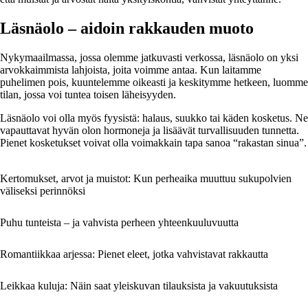
Läsnäolo – aidoin rakkauden muoto
Nykymaailmassa, jossa olemme jatkuvasti verkossa, läsnäolo on yksi
arvokkaimmista lahjoista, joita voimme antaa. Kun laitamme
puhelimen pois, kuuntelemme oikeasti ja keskitymme hetkeen, luomme
tilan, jossa voi tuntea toisen läheisyyden.
Läsnäolo voi olla myös fyysistä: halaus, suukko tai käden kosketus. Ne
vapauttavat hyvän olon hormoneja ja lisäävät turvallisuuden tunnetta.
Pienet kosketukset voivat olla voimakkain tapa sanoa “rakastan sinua”.
Kertomukset, arvot ja muistot: Kun perheaika muuttuu sukupolvien
väliseksi perinnöksi
Puhu tunteista – ja vahvista perheen yhteenkuuluvuutta
Romantiikkaa arjessa: Pienet eleet, jotka vahvistavat rakkautta
Leikkaa kuluja: Näin saat yleiskuvan tilauksista ja vakuutuksista