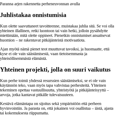
Paranna arjen rakennetta perheneuvonnan avulla
Juhlistakaa onnistumisia
Kun olette saavuttaneet tavoitteenne, muistakaa juhlia sitä. Se voi olla
yhteinen illallinen, retki luontoon tai vain hetki, jolloin pysähdytte
miettimään, mitä olette oppineet. Pienetkin onnistumiset ansaitsevat
huomion – ne rakentavat pitkäjänteistä motivaatiota.
Ajan myötä nämä pienet teot muuttuvat tavoiksi, ja huomaatte, että
kyse ei ole vain säästämisestä, vaan tietoisemmasta ja
yhteisöllisemmästä elämästä.
Yhteinen projekti, jolla on suuri vaikutus
Kun perhe toimii yhdessä resurssien säästämiseksi, se ei ole vain
käytännön teko, vaan myös tapa vahvistaa perhesiteitä. Yhteinen
tekeminen opettaa vastuullisuutta, yhteistyötä ja pitkäjänteisyyttä –
arvoja, jotka kantavat pitkälle tulevaisuuteen.
Kestävä elämäntapa on sijoitus sekä ympäristöön että perheen
hyvinvointiin. Ja parasta on, että jokainen voi osallistua – iästä, ajasta
tai kokemuksesta riippumatta.