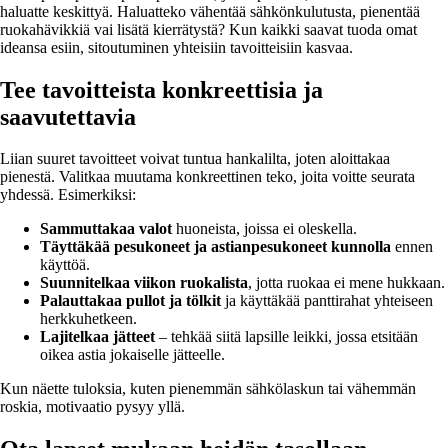
haluatte keskittyä. Haluatteko vähentää sähkönkulutusta, pienentää
ruokahävikkiä vai lisätä kierrätystä? Kun kaikki saavat tuoda omat
ideansa esiin, sitoutuminen yhteisiin tavoitteisiin kasvaa.
Tee tavoitteista konkreettisia ja
saavutettavia
Liian suuret tavoitteet voivat tuntua hankalilta, joten aloittakaa
pienestä. Valitkaa muutama konkreettinen teko, joita voitte seurata
yhdessä. Esimerkiksi:
Sammuttakaa valot
huoneista, joissa ei oleskella.
Täyttäkää pesukoneet ja astianpesukoneet kunnolla
ennen
käyttöä.
Suunnitelkaa viikon ruokalista
, jotta ruokaa ei mene hukkaan.
Palauttakaa pullot ja tölkit
ja käyttäkää panttirahat yhteiseen
herkkuhetkeen.
Lajitelkaa jätteet
– tehkää siitä lapsille leikki, jossa etsitään
oikea astia jokaiselle jätteelle.
Kun näette tuloksia, kuten pienemmän sähkölaskun tai vähemmän
roskia, motivaatio pysyy yllä.