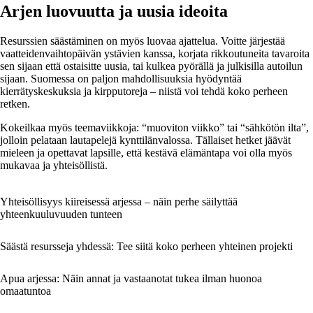
Arjen luovuutta ja uusia ideoita
Resurssien säästäminen on myös luovaa ajattelua. Voitte järjestää
vaatteidenvaihtopäivän ystävien kanssa, korjata rikkoutuneita tavaroita
sen sijaan että ostaisitte uusia, tai kulkea pyörällä ja julkisilla autoilun
sijaan. Suomessa on paljon mahdollisuuksia hyödyntää
kierrätyskeskuksia ja kirpputoreja – niistä voi tehdä koko perheen
retken.
Kokeilkaa myös teemaviikkoja: “muoviton viikko” tai “sähkötön ilta”,
jolloin pelataan lautapelejä kynttilänvalossa. Tällaiset hetket jäävät
mieleen ja opettavat lapsille, että kestävä elämäntapa voi olla myös
mukavaa ja yhteisöllistä.
Yhteisöllisyys kiireisessä arjessa – näin perhe säilyttää
yhteenkuuluvuuden tunteen
Säästä resursseja yhdessä: Tee siitä koko perheen yhteinen projekti
Apua arjessa: Näin annat ja vastaanotat tukea ilman huonoa
omaatuntoa