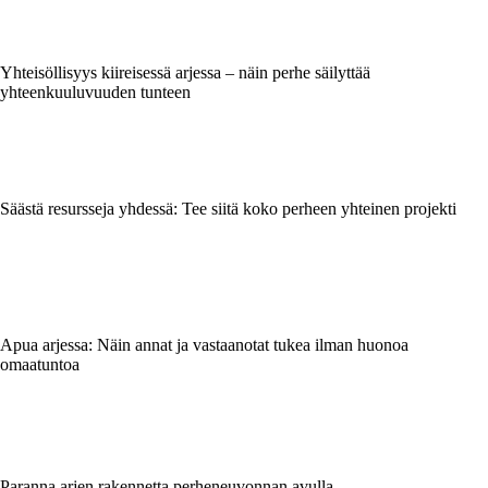
Yhteisöllisyys kiireisessä arjessa – näin perhe säilyttää
yhteenkuuluvuuden tunteen
Säästä resursseja yhdessä: Tee siitä koko perheen yhteinen projekti
Apua arjessa: Näin annat ja vastaanotat tukea ilman huonoa
omaatuntoa
Paranna arjen rakennetta perheneuvonnan avulla