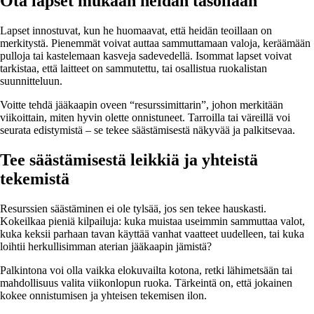
Ota lapset mukaan heidän tasollaan
Lapset innostuvat, kun he huomaavat, että heidän teoillaan on
merkitystä. Pienemmät voivat auttaa sammuttamaan valoja, keräämään
pulloja tai kastelemaan kasveja sadevedellä. Isommat lapset voivat
tarkistaa, että laitteet on sammutettu, tai osallistua ruokalistan
suunnitteluun.
Voitte tehdä jääkaapin oveen “resurssimittarin”, johon merkitään
viikoittain, miten hyvin olette onnistuneet. Tarroilla tai väreillä voi
seurata edistymistä – se tekee säästämisestä näkyvää ja palkitsevaa.
Tee säästämisestä leikkiä ja yhteistä
tekemistä
Resurssien säästäminen ei ole tylsää, jos sen tekee hauskasti.
Kokeilkaa pieniä kilpailuja: kuka muistaa useimmin sammuttaa valot,
kuka keksii parhaan tavan käyttää vanhat vaatteet uudelleen, tai kuka
loihtii herkullisimman aterian jääkaapin jämistä?
Palkintona voi olla vaikka elokuvailta kotona, retki lähimetsään tai
mahdollisuus valita viikonlopun ruoka. Tärkeintä on, että jokainen
kokee onnistumisen ja yhteisen tekemisen ilon.