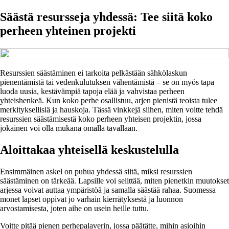
Säästä resursseja yhdessä: Tee siitä koko
perheen yhteinen projekti
Resurssien säästäminen ei tarkoita pelkästään sähkölaskun
pienentämistä tai vedenkulutuksen vähentämistä – se on myös tapa
luoda uusia, kestävämpiä tapoja elää ja vahvistaa perheen
yhteishenkeä. Kun koko perhe osallistuu, arjen pienistä teoista tulee
merkityksellisiä ja hauskoja. Tässä vinkkejä siihen, miten voitte tehdä
resurssien säästämisestä koko perheen yhteisen projektin, jossa
jokainen voi olla mukana omalla tavallaan.
Aloittakaa yhteisellä keskustelulla
Ensimmäinen askel on puhua yhdessä siitä, miksi resurssien
säästäminen on tärkeää. Lapsille voi selittää, miten pienetkin muutokset
arjessa voivat auttaa ympäristöä ja samalla säästää rahaa. Suomessa
monet lapset oppivat jo varhain kierrätyksestä ja luonnon
arvostamisesta, joten aihe on usein heille tuttu.
Voitte pitää pienen perhepalaverin, jossa päätätte, mihin asioihin