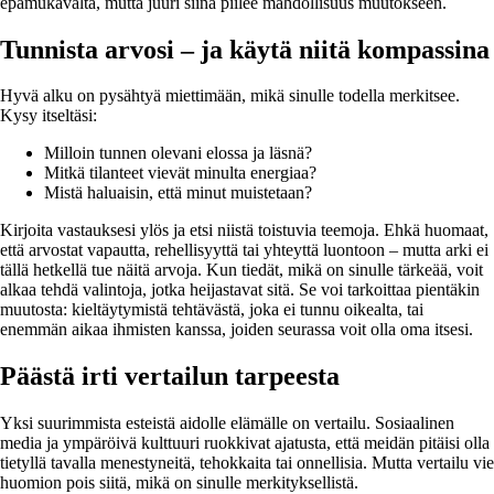
epämukavalta, mutta juuri siinä piilee mahdollisuus muutokseen.
Tunnista arvosi – ja käytä niitä kompassina
Hyvä alku on pysähtyä miettimään, mikä sinulle todella merkitsee.
Kysy itseltäsi:
Milloin tunnen olevani elossa ja läsnä?
Mitkä tilanteet vievät minulta energiaa?
Mistä haluaisin, että minut muistetaan?
Kirjoita vastauksesi ylös ja etsi niistä toistuvia teemoja. Ehkä huomaat,
että arvostat vapautta, rehellisyyttä tai yhteyttä luontoon – mutta arki ei
tällä hetkellä tue näitä arvoja. Kun tiedät, mikä on sinulle tärkeää, voit
alkaa tehdä valintoja, jotka heijastavat sitä. Se voi tarkoittaa pientäkin
muutosta: kieltäytymistä tehtävästä, joka ei tunnu oikealta, tai
enemmän aikaa ihmisten kanssa, joiden seurassa voit olla oma itsesi.
Päästä irti vertailun tarpeesta
Yksi suurimmista esteistä aidolle elämälle on vertailu. Sosiaalinen
media ja ympäröivä kulttuuri ruokkivat ajatusta, että meidän pitäisi olla
tietyllä tavalla menestyneitä, tehokkaita tai onnellisia. Mutta vertailu vie
huomion pois siitä, mikä on sinulle merkityksellistä.