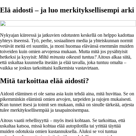
Elä aidosti – ja luo merkityksellisempi arki
Nykyajan kiireessä ja jatkuvien odotusten keskellä on helppo kadottaa
yhteys itseensä. Työ, perhe, sosiaalinen media ja yhteiskunnan normit
vetävät meitä eri suuntiin, ja moni huomaa elävänsä enemmän muiden
toiveiden kuin omien arvojensa mukaan. Mutta mitä jos pysähtyisit
hetkeksi ja kysyisit:
Miltä minusta oikeasti tuntuu?
Aitous alkaa siitä,
että uskaltaa kuunnella itseään ja elää tavalla, joka tuntuu omalta –
vaikka se joskus tarkoittaisi kulkemista vastavirtaan.
Mitä tarkoittaa elää aidosti?
Aidosti eläminen ei ole sama asia kuin tehdä aina, mitä huvittaa. Se on
pikemminkin elämistä omien arvojen, tarpeiden ja rajojen mukaisesti.
Kun tunnet itsesi ja toimit sen mukaan, mikä on sinulle tärkeää, arjesta
tulee merkityksellisempää ja tasapainoisempaa.
Aitous vaatii rehellisyyttä – myös itseä kohtaan. Se tarkoittaa, että
uskaltaa katsoa, missä kohtaa elää autopilotilla tai yrittää täyttää
muiden odotuksia omien kustannuksella. Aluksi se voi tuntua