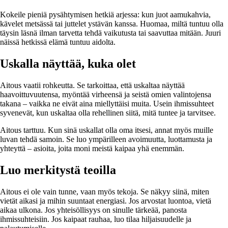
Kokeile pieniä pysähtymisen hetkiä arjessa: kun juot aamukahvia,
kävelet metsässä tai juttelet ystävän kanssa. Huomaa, miltä tuntuu olla
täysin läsnä ilman tarvetta tehdä vaikutusta tai saavuttaa mitään. Juuri
näissä hetkissä elämä tuntuu aidolta.
Uskalla näyttää, kuka olet
Aitous vaatii rohkeutta. Se tarkoittaa, että uskaltaa näyttää
haavoittuvuutensa, myöntää virheensä ja seistä omien valintojensa
takana – vaikka ne eivät aina miellyttäisi muita. Usein ihmissuhteet
syvenevät, kun uskaltaa olla rehellinen siitä, mitä tuntee ja tarvitsee.
Aitous tarttuu. Kun sinä uskallat olla oma itsesi, annat myös muille
luvan tehdä samoin. Se luo ympärilleen avoimuutta, luottamusta ja
yhteyttä – asioita, joita moni meistä kaipaa yhä enemmän.
Luo merkitystä teoilla
Aitous ei ole vain tunne, vaan myös tekoja. Se näkyy siinä, miten
vietät aikasi ja mihin suuntaat energiasi. Jos arvostat luontoa, vietä
aikaa ulkona. Jos yhteisöllisyys on sinulle tärkeää, panosta
ihmissuhteisiin. Jos kaipaat rauhaa, luo tilaa hiljaisuudelle ja