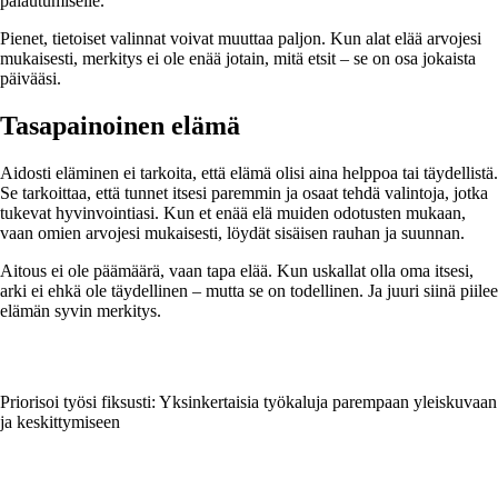
palautumiselle.
Pienet, tietoiset valinnat voivat muuttaa paljon. Kun alat elää arvojesi
mukaisesti, merkitys ei ole enää jotain, mitä etsit – se on osa jokaista
päivääsi.
Tasapainoinen elämä
Aidosti eläminen ei tarkoita, että elämä olisi aina helppoa tai täydellistä.
Se tarkoittaa, että tunnet itsesi paremmin ja osaat tehdä valintoja, jotka
tukevat hyvinvointiasi. Kun et enää elä muiden odotusten mukaan,
vaan omien arvojesi mukaisesti, löydät sisäisen rauhan ja suunnan.
Aitous ei ole päämäärä, vaan tapa elää. Kun uskallat olla oma itsesi,
arki ei ehkä ole täydellinen – mutta se on todellinen. Ja juuri siinä piilee
elämän syvin merkitys.
Priorisoi työsi fiksusti: Yksinkertaisia työkaluja parempaan yleiskuvaan
ja keskittymiseen