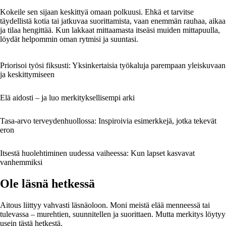
Kokeile sen sijaan keskittyä omaan polkuusi. Ehkä et tarvitse
täydellistä kotia tai jatkuvaa suorittamista, vaan enemmän rauhaa, aikaa
ja tilaa hengittää. Kun lakkaat mittaamasta itseäsi muiden mittapuulla,
löydät helpommin oman rytmisi ja suuntasi.
Priorisoi työsi fiksusti: Yksinkertaisia työkaluja parempaan yleiskuvaan
ja keskittymiseen
Elä aidosti – ja luo merkityksellisempi arki
Tasa-arvo terveydenhuollossa: Inspiroivia esimerkkejä, jotka tekevät
eron
Itsestä huolehtiminen uudessa vaiheessa: Kun lapset kasvavat
vanhemmiksi
Ole läsnä hetkessä
Aitous liittyy vahvasti läsnäoloon. Moni meistä elää menneessä tai
tulevassa – murehtien, suunnitellen ja suorittaen. Mutta merkitys löytyy
usein tästä hetkestä.