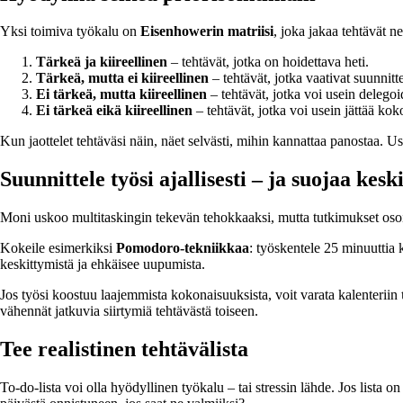
Yksi toimiva työkalu on
Eisenhowerin matriisi
, joka jakaa tehtävät n
Tärkeä ja kiireellinen
– tehtävät, jotka on hoidettava heti.
Tärkeä, mutta ei kiireellinen
– tehtävät, jotka vaativat suunnitte
Ei tärkeä, mutta kiireellinen
– tehtävät, jotka voi usein delegoid
Ei tärkeä eikä kiireellinen
– tehtävät, jotka voi usein jättää ko
Kun jaottelet tehtäväsi näin, näet selvästi, mihin kannattaa panostaa. Us
Suunnittele työsi ajallisesti – ja suojaa kesk
Moni uskoo multitaskingin tekevän tehokkaaksi, mutta tutkimukset osoit
Kokeile esimerkiksi
Pomodoro-tekniikkaa
: työskentele 25 minuuttia 
keskittymistä ja ehkäisee uupumista.
Jos työsi koostuu laajemmista kokonaisuuksista, voit varata kalenteriin
vähennät jatkuvia siirtymiä tehtävästä toiseen.
Tee realistinen tehtävälista
To-do-lista voi olla hyödyllinen työkalu – tai stressin lähde. Jos lista