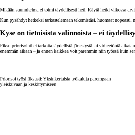
Mikään suunnitelma ei toimi täydellisesti heti. Käytä hetki viikossa arvi
Kun pysähdyt hetkeksi tarkastelemaan tekemistäsi, huomaat nopeasti, mit
Kyse on tietoisista valinnoista – ei täydellis
Fiksu priorisointi ei tarkoita täydellistä järjestystä tai virheetöntä aikatau
enemmän aikaan – ja ennen kaikkea voit paremmin niin työssä kuin sen
Priorisoi työsi fiksusti: Yksinkertaisia työkaluja parempaan
yleiskuvaan ja keskittymiseen