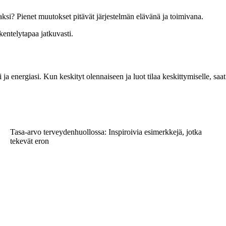
vaksi? Pienet muutokset pitävät järjestelmän elävänä ja toimivana.
entelytapaa jatkuvasti.
asi ja energiasi. Kun keskityt olennaiseen ja luot tilaa keskittymiselle, saat
Tasa-arvo terveydenhuollossa: Inspiroivia esimerkkejä, jotka
tekevät eron