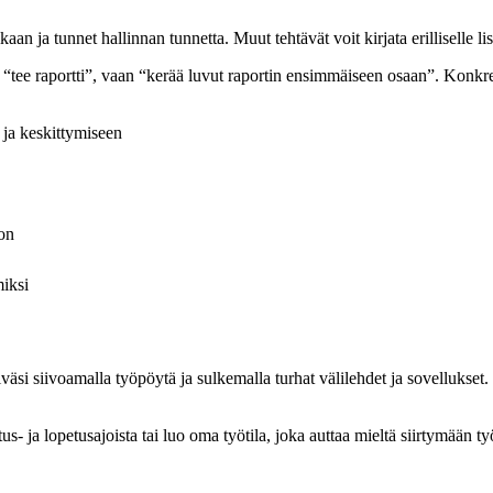
 tunnet hallinnan tunnetta. Muut tehtävät voit kirjata erilliselle listal
ta “tee raportti”, vaan “kerää luvut raportin ensimmäiseen osaan”. Konk
 ja keskittymiseen
ron
iksi
iväsi siivoamalla työpöytä ja sulkemalla turhat välilehdet ja sovellukset.
us- ja lopetusajoista tai luo oma työtila, joka auttaa mieltä siirtymään työ