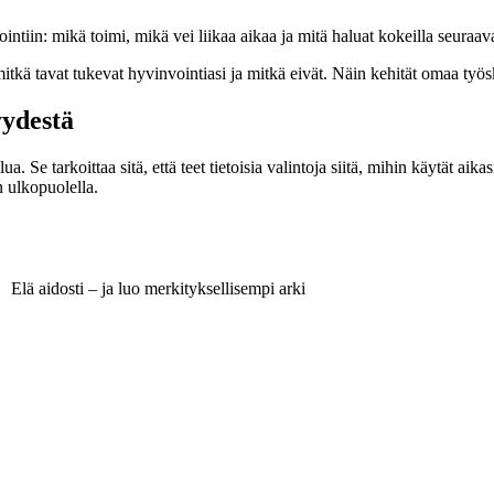
ointiin: mikä toimi, mikä vei liikaa aikaa ja mitä haluat kokeilla seuraa
kä tavat tukevat hyvinvointiasi ja mitkä eivät. Näin kehität omaa työsk
yydestä
lua. Se tarkoittaa sitä, että teet tietoisia valintoja siitä, mihin käytät aik
 ulkopuolella.
Elä aidosti – ja luo merkityksellisempi arki