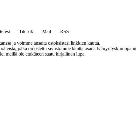
terest
TikTok
Mail
RSS
anssa ja voimme ansaita ostoksistasi linkkien kautta.
teista, jotka on ostettu sivustomme kautta osana tytäryrityskumppanuu
llei meillä ole etukäteen saatu kirjallinen lupa.