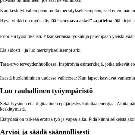
päivästä onnistuneen, jos saat ne valmiiksi?
Kun keskityt vähempään mutta merkityksellisempään, saat enemmän aikaan ja
Hyvä vinkki on myös käyttää
“seuraava askel” -ajattelua
: älä kirjoi
Priorisoi työsi fiksusti: Yksinkertaisia työkaluja parempaan yleiskuvaan
Elä aidosti – ja luo merkityksellisempi arki
Tasa-arvo terveydenhuollossa: Inspiroivia esimerkkejä, jotka tekevät e
Itsestä huolehtiminen uudessa vaiheessa: Kun lapset kasvavat vanhemm
Luo rauhallinen työympäristö
Sekä fyysinen että digitaalinen epäjärjestys kuluttaa energiaa. Aloita pä
keskittymistä.
Etätyössä on tärkeää erottaa työ ja vapaa-aika. Pidä kiinni selkeistä aloit
Arvioi ja säädä säännöllisesti