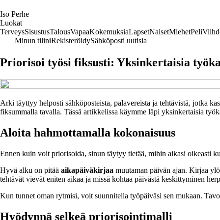
I
so
P
erhe
Luokat
Terveys
Sisustus
Talous
Vapaa
Kokemuksia
Lapset
Naiset
Miehet
Peli
Viihd
Minun tilini
Rekisteröidy
Sähköposti uutisia
Priorisoi työsi fiksusti: Yksinkertaisia ty
Arki täyttyy helposti sähköposteista, palavereista ja tehtävistä, jotka k
fiksummalla tavalla. Tässä artikkelissa käymme läpi yksinkertaisia työk
Aloita hahmottamalla kokonaisuus
Ennen kuin voit priorisoida, sinun täytyy tietää, mihin aikasi oikeasti 
Hyvä alku on pitää
aikapäiväkirjaa
muutaman päivän ajan. Kirjaa ylös,
tehtävät vievät eniten aikaa ja missä kohtaa päivästä keskittyminen her
Kun tunnet oman rytmisi, voit suunnitella työpäiväsi sen mukaan. Tavoitt
Hyödynnä selkeä priorisointimalli