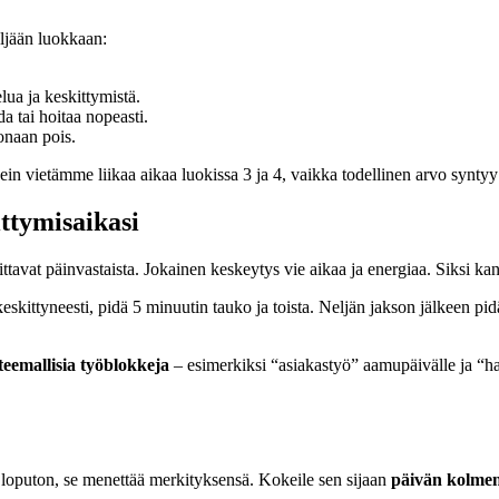
eljään luokkaan:
lua ja keskittymistä.
a tai hoitaa nopeasti.
konaan pois.
ein vietämme liikaa aikaa luokissa 3 ja 4, vaikka todellinen arvo syntyy 
ittymisaikasi
tavat päinvastaista. Jokainen keskeytys vie aikaa ja energiaa. Siksi ka
keskittyneesti, pidä 5 minuutin tauko ja toista. Neljän jakson jälkeen p
teemallisia työblokkeja
– esimerkiksi “asiakastyö” aamupäivälle ja “hall
 on loputon, se menettää merkityksensä. Kokeile sen sijaan
päivän kolme