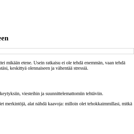
een
, ettei mikään etene. Usein ratkaisu ei ole tehdä enemmän, vaan tehdä
äsi, keskittyä olennaiseen ja vähentää stressiä.
eytyksiin, viesteihin ja suunnittelemattomiin tehtäviin.
et merkintöjä, alat nähdä kaavoja: milloin olet tehokkaimmillasi, mitkä