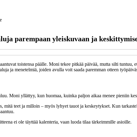
e
ökaluja parempaan yleiskuvaan ja keskittymis
asaantuvat toistensa päälle. Moni tekee pitkää päivää, mutta silti tuntuu
aluja ja menetelmiä, joiden avulla voit saada paremman otteen työpäiväst
kuluu. Moni yllättyy, kun huomaa, kuinka paljon aikaa menee pieniin kesk
 mitä teet ja milloin – myös lyhyet tauot ja keskeytykset. Kun tarkastel
paantuu.
eena ei ole täyttää kalenteria, vaan luoda tilaa tärkeimmille asioille.